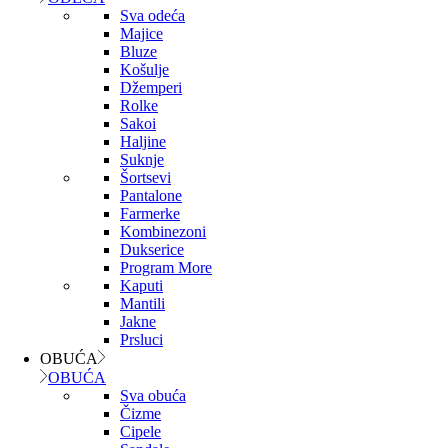
Sva odeća
Majice
Bluze
Košulje
Džemperi
Rolke
Sakoi
Haljine
Suknje
Šortsevi
Pantalone
Farmerke
Kombinezoni
Dukserice
Program More
Kaputi
Mantili
Jakne
Prsluci
OBUĆA
OBUĆA
Sva obuća
Čizme
Cipele