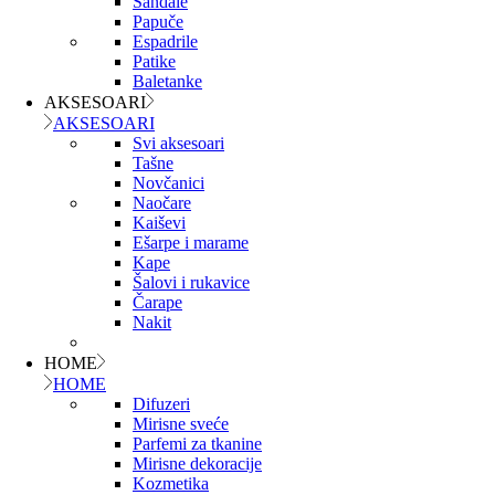
Sandale
Papuče
Espadrile
Patike
Baletanke
AKSESOARI
AKSESOARI
Svi aksesoari
Tašne
Novčanici
Naočare
Kaiševi
Ešarpe i marame
Kape
Šalovi i rukavice
Čarape
Nakit
HOME
HOME
Difuzeri
Mirisne sveće
Parfemi za tkanine
Mirisne dekoracije
Kozmetika