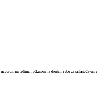
a naborom na leđima i učkurom na donjem rubu za prilagođavanje