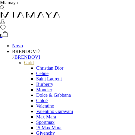
Miamaya
0
Novo
BRENDOVI
BRENDOVI
Gold
Christian Dior
Celine
Saint Laurent
Burberry
Moncler
Dolce & Gabbana
Chloé
Valentino
Valentino Garavani
Max Mara
Sportmax
‘S Max Mara
Givenchy