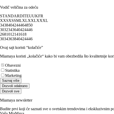
Vodič veličina za odeću
STANDARD
IT
EU
UK
FR
XXS
XS
S
M
L
XL
XXL
XXXL
34
38
40
42
44
46
48
50
30
32
34
36
40
42
44
46
2
6
8
10
12
14
16
18
30
34
36
38
40
42
44
46
Ovaj sajt koristi “kolačiće”
Miamaya koristi „kolačiće“ kako bi vam obezbedila što kvalitetnije kori
Obavezni
Statistika
Marketing
Saznaj više
Dozvoli odabrano
Dozvoli sve
Miamaya newsletter
Budite prvi koji će saznati sve o svetskim trendovima i ekskluzivnim 
Vaša MiaMaya