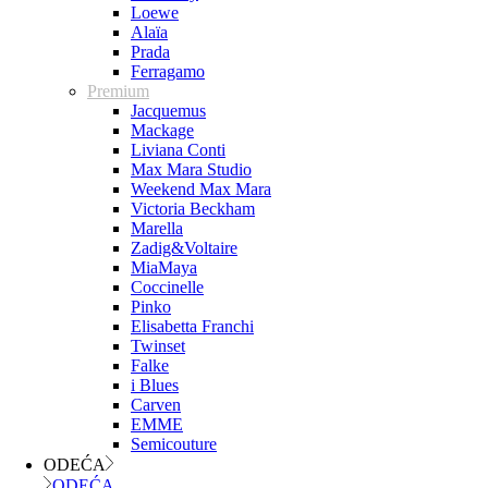
Loewe
Alaïa
Prada
Ferragamo
Premium
Jacquemus
Mackage
Liviana Conti
Max Mara Studio
Weekend Max Mara
Victoria Beckham
Marella
Zadig&Voltaire
MiaMaya
Coccinelle
Pinko
Elisabetta Franchi
Twinset
Falke
i Blues
Carven
EMME
Semicouture
ODEĆA
ODEĆA