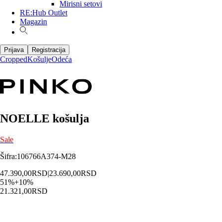
Mirisni setovi
RE:Hub Outlet
Magazin
Prijava
Registracija
Cropped
Košulje
Odeća
NOELLE košulja
Sale
Šifra
:
106766A374-M28
47.390,00
RSD
|
23.690,00
RSD
51
%
+
10
%
21.321,00
RSD