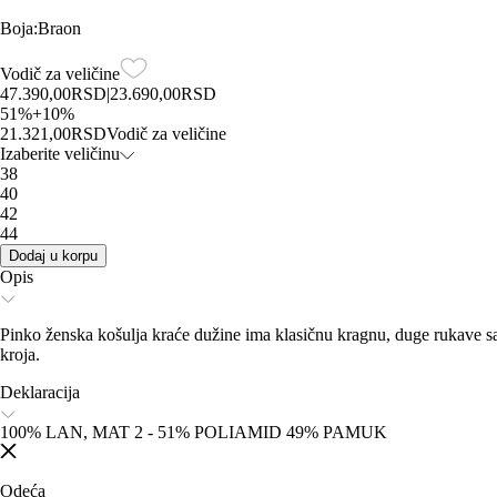
Boja
:
Braon
Vodič za veličine
47.390,00
RSD
|
23.690,00
RSD
51
%
+
10
%
21.321,00
RSD
Vodič za veličine
Izaberite veličinu
38
40
42
44
Dodaj u korpu
Opis
Pinko ženska košulja kraće dužine ima klasičnu kragnu, duge rukave
kroja.
Deklaracija
100% LAN, MAT 2 - 51% POLIAMID 49% PAMUK
Odeća