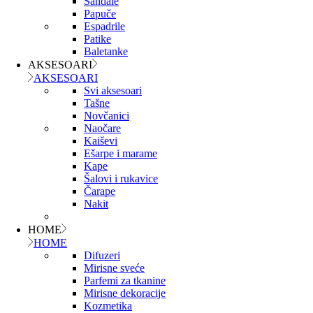
Sandale
Papuče
Espadrile
Patike
Baletanke
AKSESOARI
AKSESOARI
Svi aksesoari
Tašne
Novčanici
Naočare
Kaiševi
Ešarpe i marame
Kape
Šalovi i rukavice
Čarape
Nakit
HOME
HOME
Difuzeri
Mirisne sveće
Parfemi za tkanine
Mirisne dekoracije
Kozmetika