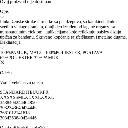
Ovaj proizvod nije dostupan!
Opis
Pinko ženske široke farmerke sa pet džepova, sa karakterističnim
svetlim vintage pranjem, donji deo izrađen od lagane organze sa
transparentnim efektom i aplikacijama koje reflektuju paisley dizajn
tipičan za bandanu. Skriveno kopčanje rajsferšlusom i metalno dugme.
Deklaracija
100%PAMUK, MAT2 - 100%POLIESTER, POSTAVA -
65%POLIESTER 35%PAMUK
Odeća
Vodič veličina za odeću
STANDARD
IT
EU
UK
FR
XXS
XS
S
M
L
XL
XXL
XXXL
34
38
40
42
44
46
48
50
30
32
34
36
40
42
44
46
2
6
8
10
12
14
16
18
30
34
36
38
40
42
44
46
Ovaj sajt koristi “kolačiće”