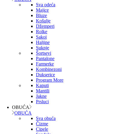
Sva odeća
Majice
Bluze
Košulje
Džemperi
Rolke
Sakoi
Haljine
Suknje
Šortsevi
Pantalone
Farmerke
Kombinezoni
Dukserice
Program More
Kaputi
Mantili
Jakne
Prsluci
OBUĆA
OBUĆA
Sva obuća
Čizme
Cipele