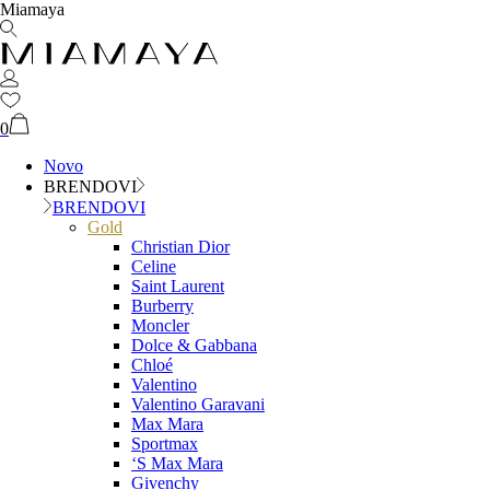
Miamaya
0
Novo
BRENDOVI
BRENDOVI
Gold
Christian Dior
Celine
Saint Laurent
Burberry
Moncler
Dolce & Gabbana
Chloé
Valentino
Valentino Garavani
Max Mara
Sportmax
‘S Max Mara
Givenchy