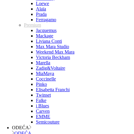
Loewe
Alaïa
Prada
Ferragamo
Premium
Jacquemus
Mackage
Liviana Conti
Max Mara Studio
Weekend Max Mara
Victoria Beckham
Marella
Zadig&Voltaire
MiaMaya
Coccinelle
Pinko
Elisabetta Franchi
Twinset
Falke
i Blues
Carven
EMME
Semicouture
ODEĆA
ODEĆA