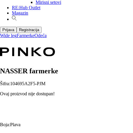
Mirisni setovi
RE:Hub Outlet
Magazin
Prijava
Registracija
Wide leg
Farmerke
Odeća
NASSER farmerke
Šifra
:
104695A2F5-PJM
Ovaj proizvod nije dostupan!
Boja
:
Plava