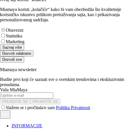
Miamaya koristi „kolačiće“ kako bi vam obezbedila što kvalitetnije
korisničko iskustvo prilikom pretraživanja sajta, kao i prikazivanja
personalizovanog sadržaja.
Obavezni
Statistika
Marketing
Saznaj više
Dozvoli odabrano
Dozvoli sve
Miamaya newsletter
Budite prvi koji će saznati sve o svetskim trendovima i ekskluzivnim
ponudama.
Vaša MiaMaya
PRIJAVITE SE
PRIJAVITE SE
Slažem se i pročitala/o sam
Politika Privatnosti
INFORMACIJE