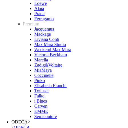
Loewe
Alaïa
Prada
Ferragamo
Premium
Jacquemus
Mackage
Liviana Conti
Max Mara Studio
Weekend Max Mara
Victoria Beckham
Marella
Zadig&Voltaire
MiaMaya
Coccinelle
Pinko
Elisabetta Franchi
Twinset
Falke
i Blues
Carven
EMME
Semicouture
ODEĆA
ODEĆA