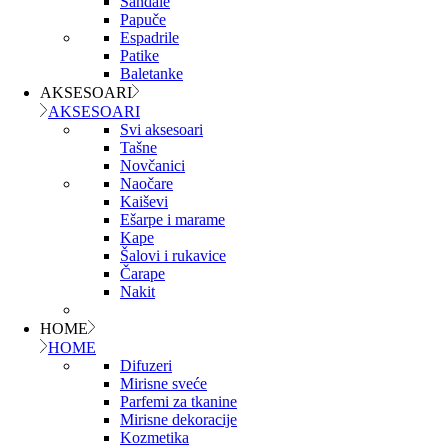
Sandale
Papuče
Espadrile
Patike
Baletanke
AKSESOARI
AKSESOARI
Svi aksesoari
Tašne
Novčanici
Naočare
Kaiševi
Ešarpe i marame
Kape
Šalovi i rukavice
Čarape
Nakit
HOME
HOME
Difuzeri
Mirisne sveće
Parfemi za tkanine
Mirisne dekoracije
Kozmetika