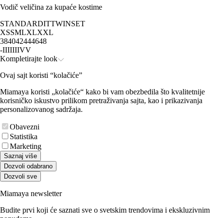
Vodič veličina za kupaće kostime
STANDARD
IT
TWINSET
XS
S
M
L
XL
XXL
38
40
42
44
46
48
-
I
II
III
IV
V
Kompletirajte look
Ovaj sajt koristi “kolačiće”
Miamaya koristi „kolačiće“ kako bi vam obezbedila što kvalitetnije
korisničko iskustvo prilikom pretraživanja sajta, kao i prikazivanja
personalizovanog sadržaja.
Obavezni
Statistika
Marketing
Saznaj više
Dozvoli odabrano
Dozvoli sve
Miamaya newsletter
Budite prvi koji će saznati sve o svetskim trendovima i ekskluzivnim