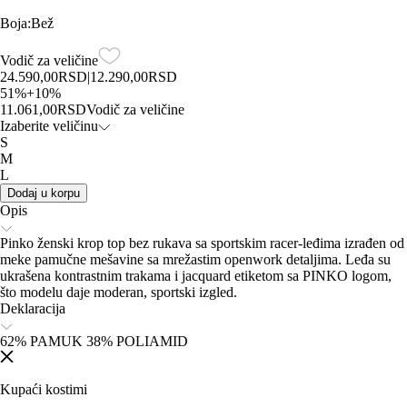
Boja
:
Bež
Vodič za veličine
24.590,00
RSD
|
12.290,00
RSD
51
%
+
10
%
11.061,00
RSD
Vodič za veličine
Izaberite veličinu
S
M
L
Dodaj u korpu
Opis
Pinko ženski krop top bez rukava sa sportskim racer‑leđima izrađen od
meke pamučne mešavine sa mrežastim openwork detaljima. Leđa su
ukrašena kontrastnim trakama i jacquard etiketom sa PINKO logom,
što modelu daje moderan, sportski izgled.
Deklaracija
62% PAMUK 38% POLIAMID
Kupaći kostimi