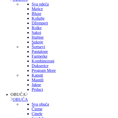
Sva odeća
Majice
Bluze
Košulje
Džemperi
Rolke
Sakoi
Haljine
Suknje
Šortsevi
Pantalone
Farmerke
Kombinezoni
Dukserice
Program More
Kaputi
Mantili
Jakne
Prsluci
OBUĆA
OBUĆA
Sva obuća
Čizme
Cipele