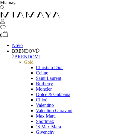
Miamaya
0
Novo
BRENDOVI
BRENDOVI
Gold
Christian Dior
Celine
Saint Laurent
Burberry
Moncler
Dolce & Gabbana
Chloé
Valentino
Valentino Garavani
Max Mara
Sportmax
‘S Max Mara
Givenchy