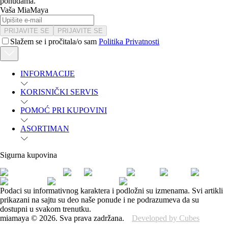
ponudama.
Vaša MiaMaya
PRIJAVITE SE
PRIJAVITE SE
Slažem se i pročitala/o sam
Politika Privatnosti
INFORMACIJE
KORISNIČKI SERVIS
POMOĆ PRI KUPOVINI
ASORTIMAN
Sigurna kupovina
Podaci su informativnog karaktera i podložni su izmenama. Svi artikli
prikazani na sajtu su deo naše ponude i ne podrazumeva da su
dostupni u svakom trenutku.
miamaya
©
2026
.
Sva prava zadržana.
Developed by Cubes