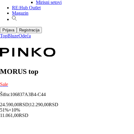
Mirisni setovi
RE:Hub Outlet
Magazin
Prijava
Registracija
Top
Bluze
Odeća
MORUS top
Sale
Šifra
:
106837A3B4-C44
24.590,00
RSD
|
12.290,00
RSD
51
%
+
10
%
11.061,00
RSD