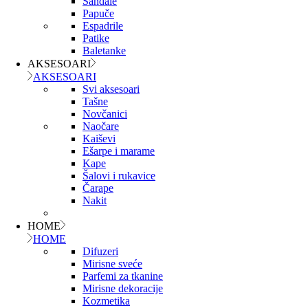
Sandale
Papuče
Espadrile
Patike
Baletanke
AKSESOARI
AKSESOARI
Svi aksesoari
Tašne
Novčanici
Naočare
Kaiševi
Ešarpe i marame
Kape
Šalovi i rukavice
Čarape
Nakit
HOME
HOME
Difuzeri
Mirisne sveće
Parfemi za tkanine
Mirisne dekoracije
Kozmetika