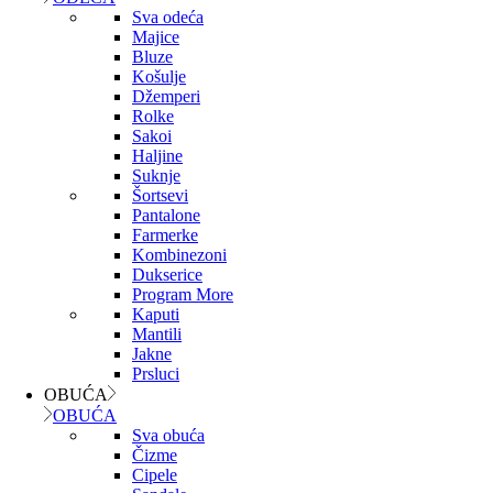
Sva odeća
Majice
Bluze
Košulje
Džemperi
Rolke
Sakoi
Haljine
Suknje
Šortsevi
Pantalone
Farmerke
Kombinezoni
Dukserice
Program More
Kaputi
Mantili
Jakne
Prsluci
OBUĆA
OBUĆA
Sva obuća
Čizme
Cipele