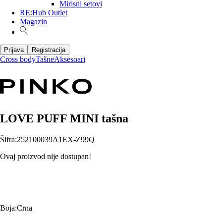
Mirisni setovi
RE:Hub Outlet
Magazin
Prijava
Registracija
Cross body
Tašne
Aksesoari
LOVE PUFF MINI tašna
Šifra
:
252100039A1EX-Z99Q
Ovaj proizvod nije dostupan!
Boja
:
Crna