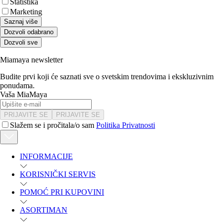
Statistika
Marketing
Saznaj više
Dozvoli odabrano
Dozvoli sve
Miamaya newsletter
Budite prvi koji će saznati sve o svetskim trendovima i ekskluzivnim
ponudama.
Vaša MiaMaya
PRIJAVITE SE
PRIJAVITE SE
Slažem se i pročitala/o sam
Politika Privatnosti
INFORMACIJE
KORISNIČKI SERVIS
POMOĆ PRI KUPOVINI
ASORTIMAN