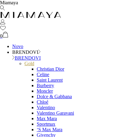
Miamaya
0
Novo
BRENDOVI
BRENDOVI
Gold
Christian Dior
Celine
Saint Laurent
Burberry
Moncler
Dolce & Gabbana
Chloé
Valentino
Valentino Garavani
Max Mara
Sportmax
‘S Max Mara
Givenchy