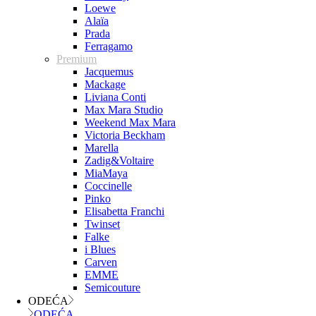
Loewe
Alaïa
Prada
Ferragamo
Premium
Jacquemus
Mackage
Liviana Conti
Max Mara Studio
Weekend Max Mara
Victoria Beckham
Marella
Zadig&Voltaire
MiaMaya
Coccinelle
Pinko
Elisabetta Franchi
Twinset
Falke
i Blues
Carven
EMME
Semicouture
ODEĆA
ODEĆA