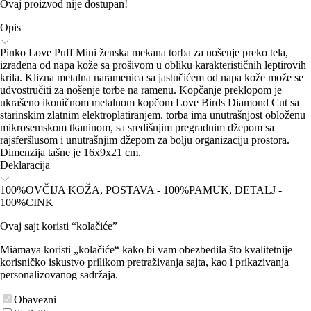
Ovaj proizvod nije dostupan!
Opis
Pinko Love Puff Mini ženska mekana torba za nošenje preko tela,
izrađena od napa kože sa prošivom u obliku karakterističnih leptirovih
krila. Klizna metalna naramenica sa jastučićem od napa kože može se
udvostručiti za nošenje torbe na ramenu. Kopčanje preklopom je
ukrašeno ikoničnom metalnom kopčom Love Birds Diamond Cut sa
starinskim zlatnim elektroplatiranjem. torba ima unutrašnjost obloženu
mikrosemskom tkaninom, sa središnjim pregradnim džepom sa
rajsferšlusom i unutrašnjim džepom za bolju organizaciju prostora.
Dimenzija tašne je 16x9x21 cm.
Deklaracija
100%OVČIJA KOŽA, POSTAVA - 100%PAMUK, DETALJ -
100%CINK
Ovaj sajt koristi “kolačiće”
Miamaya koristi „kolačiće“ kako bi vam obezbedila što kvalitetnije
korisničko iskustvo prilikom pretraživanja sajta, kao i prikazivanja
personalizovanog sadržaja.
Obavezni