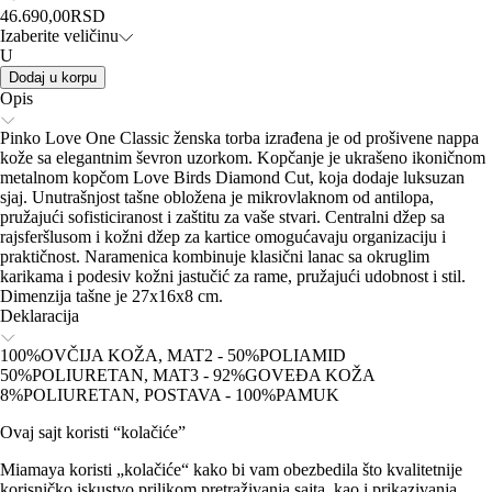
46.690,00
RSD
Izaberite veličinu
U
Dodaj u korpu
Opis
Pinko Love One Classic ženska torba izrađena je od prošivene nappa
kože sa elegantnim ševron uzorkom. Kopčanje je ukrašeno ikoničnom
metalnom kopčom Love Birds Diamond Cut, koja dodaje luksuzan
sjaj. Unutrašnjost tašne obložena je mikrovlaknom od antilopa,
pružajući sofisticiranost i zaštitu za vaše stvari. Centralni džep sa
rajsferšlusom i kožni džep za kartice omogućavaju organizaciju i
praktičnost. Naramenica kombinuje klasični lanac sa okruglim
karikama i podesiv kožni jastučić za rame, pružajući udobnost i stil.
Dimenzija tašne je 27x16x8 cm.
Deklaracija
100%OVČIJA KOŽA, MAT2 - 50%POLIAMID
50%POLIURETAN, MAT3 - 92%GOVEĐA KOŽA
8%POLIURETAN, POSTAVA - 100%PAMUK
Ovaj sajt koristi “kolačiće”
Miamaya koristi „kolačiće“ kako bi vam obezbedila što kvalitetnije
korisničko iskustvo prilikom pretraživanja sajta, kao i prikazivanja