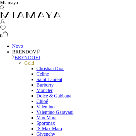
Miamaya
0
Novo
BRENDOVI
BRENDOVI
Gold
Christian Dior
Celine
Saint Laurent
Burberry
Moncler
Dolce & Gabbana
Chloé
Valentino
Valentino Garavani
Max Mara
Sportmax
‘S Max Mara
Givenchy