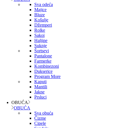
Sva odeća
Majice
Bluze
Košulje
Džemperi
Rolke
Sakoi
Haljine
Suknje
Šortsevi
Pantalone
Farmerke
Kombinezoni
Dukserice
Program More
Kaputi
Mantili
Jakne
Prsluci
OBUĆA
OBUĆA
Sva obuća
Čizme
Cipele