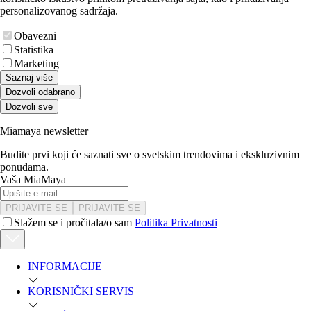
personalizovanog sadržaja.
Obavezni
Statistika
Marketing
Saznaj više
Dozvoli odabrano
Dozvoli sve
Miamaya newsletter
Budite prvi koji će saznati sve o svetskim trendovima i ekskluzivnim
ponudama.
Vaša MiaMaya
PRIJAVITE SE
PRIJAVITE SE
Slažem se i pročitala/o sam
Politika Privatnosti
INFORMACIJE
KORISNIČKI SERVIS