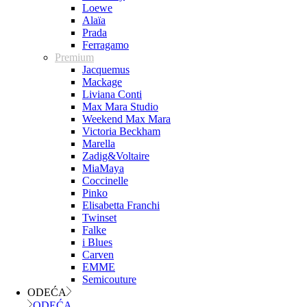
Loewe
Alaïa
Prada
Ferragamo
Premium
Jacquemus
Mackage
Liviana Conti
Max Mara Studio
Weekend Max Mara
Victoria Beckham
Marella
Zadig&Voltaire
MiaMaya
Coccinelle
Pinko
Elisabetta Franchi
Twinset
Falke
i Blues
Carven
EMME
Semicouture
ODEĆA
ODEĆA