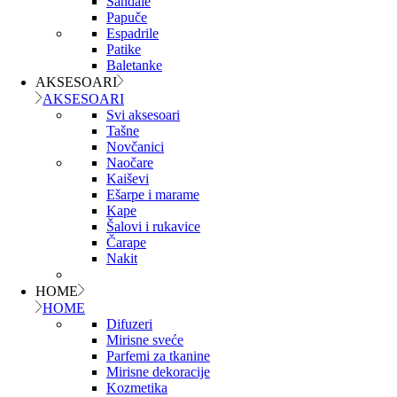
Sandale
Papuče
Espadrile
Patike
Baletanke
AKSESOARI
AKSESOARI
Svi aksesoari
Tašne
Novčanici
Naočare
Kaiševi
Ešarpe i marame
Kape
Šalovi i rukavice
Čarape
Nakit
HOME
HOME
Difuzeri
Mirisne sveće
Parfemi za tkanine
Mirisne dekoracije
Kozmetika