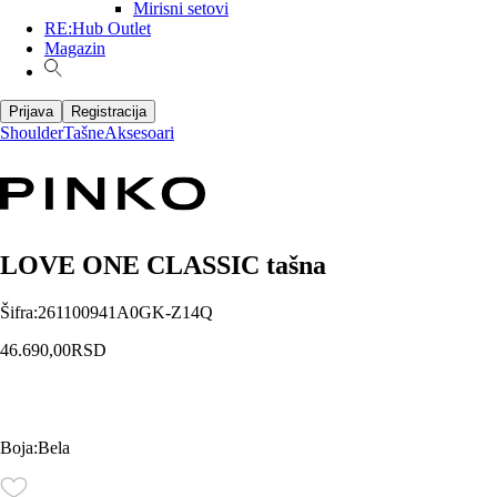
Mirisni setovi
RE:Hub Outlet
Magazin
Prijava
Registracija
Shoulder
Tašne
Aksesoari
LOVE ONE CLASSIC tašna
Šifra
:
261100941A0GK-Z14Q
46.690,00
RSD
Boja
:
Bela