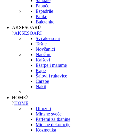
Sandale
Papuče
Espadrile
Patike
Baletanke
AKSESOARI
AKSESOARI
Svi aksesoari
Tašne
Novčanici
Naočare
Kaiševi
Ešarpe i marame
Kape
Šalovi i rukavice
Čarape
Nakit
HOME
HOME
Difuzeri
Mirisne sveće
Parfemi za tkanine
Mirisne dekoracije
Kozmetika