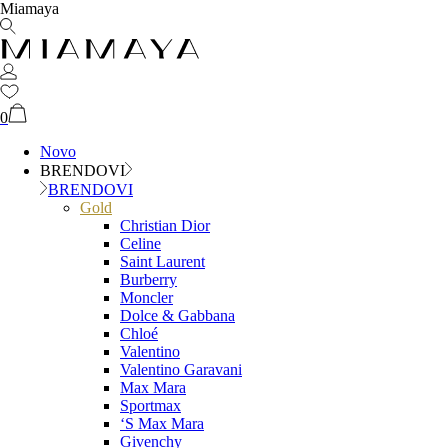
Miamaya
0
Novo
BRENDOVI
BRENDOVI
Gold
Christian Dior
Celine
Saint Laurent
Burberry
Moncler
Dolce & Gabbana
Chloé
Valentino
Valentino Garavani
Max Mara
Sportmax
‘S Max Mara
Givenchy