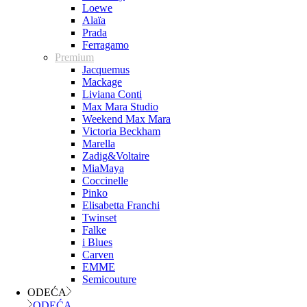
Loewe
Alaïa
Prada
Ferragamo
Premium
Jacquemus
Mackage
Liviana Conti
Max Mara Studio
Weekend Max Mara
Victoria Beckham
Marella
Zadig&Voltaire
MiaMaya
Coccinelle
Pinko
Elisabetta Franchi
Twinset
Falke
i Blues
Carven
EMME
Semicouture
ODEĆA
ODEĆA