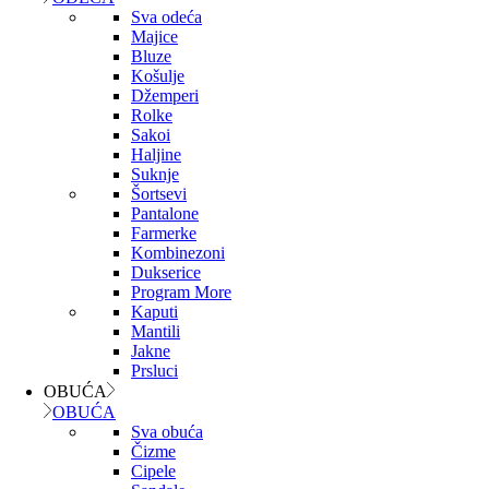
Sva odeća
Majice
Bluze
Košulje
Džemperi
Rolke
Sakoi
Haljine
Suknje
Šortsevi
Pantalone
Farmerke
Kombinezoni
Dukserice
Program More
Kaputi
Mantili
Jakne
Prsluci
OBUĆA
OBUĆA
Sva obuća
Čizme
Cipele