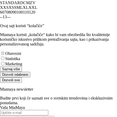
STANDARD
CM
ZV
XXS
XS
S
M
L
XL
XXL
60
70
80
90
100
110
120
-
-
1
3
-
-
-
Ovaj sajt koristi “kolačiće”
Miamaya koristi „kolačiće“ kako bi vam obezbedila što kvalitetnije
korisničko iskustvo prilikom pretraživanja sajta, kao i prikazivanja
personalizovanog sadržaja.
Obavezni
Statistika
Marketing
Saznaj više
Dozvoli odabrano
Dozvoli sve
Miamaya newsletter
Budite prvi koji će saznati sve o svetskim trendovima i ekskluzivnim
ponudama.
Vaša MiaMaya