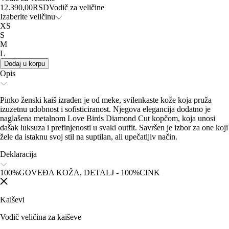
12.390,00
RSD
Vodič za veličine
Izaberite veličinu
XS
S
M
L
Dodaj u korpu
Opis
Pinko ženski kaiš izrađen je od meke, svilenkaste kože koja pruža
izuzetnu udobnost i sofisticiranost. Njegova elegancija dodatno je
naglašena metalnom Love Birds Diamond Cut kopčom, koja unosi
dašak luksuza i prefinjenosti u svaki outfit. Savršen je izbor za one koji
žele da istaknu svoj stil na suptilan, ali upečatljiv način.
Deklaracija
100%GOVEĐA KOŽA, DETALJ - 100%CINK
Kaiševi
Vodič veličina za kaiševe