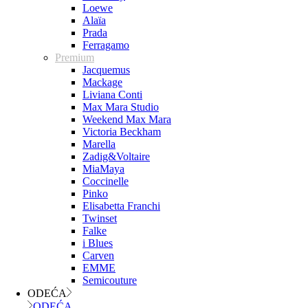
Loewe
Alaïa
Prada
Ferragamo
Premium
Jacquemus
Mackage
Liviana Conti
Max Mara Studio
Weekend Max Mara
Victoria Beckham
Marella
Zadig&Voltaire
MiaMaya
Coccinelle
Pinko
Elisabetta Franchi
Twinset
Falke
i Blues
Carven
EMME
Semicouture
ODEĆA
ODEĆA