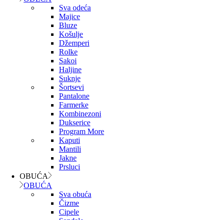
Sva odeća
Majice
Bluze
Košulje
Džemperi
Rolke
Sakoi
Haljine
Suknje
Šortsevi
Pantalone
Farmerke
Kombinezoni
Dukserice
Program More
Kaputi
Mantili
Jakne
Prsluci
OBUĆA
OBUĆA
Sva obuća
Čizme
Cipele