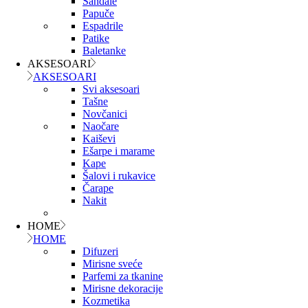
Sandale
Papuče
Espadrile
Patike
Baletanke
AKSESOARI
AKSESOARI
Svi aksesoari
Tašne
Novčanici
Naočare
Kaiševi
Ešarpe i marame
Kape
Šalovi i rukavice
Čarape
Nakit
HOME
HOME
Difuzeri
Mirisne sveće
Parfemi za tkanine
Mirisne dekoracije
Kozmetika