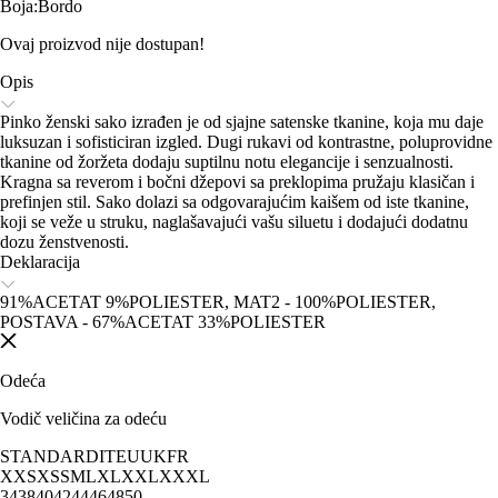
Boja
:
Bordo
Ovaj proizvod nije dostupan!
Opis
Pinko ženski sako izrađen je od sjajne satenske tkanine, koja mu daje
luksuzan i sofisticiran izgled. Dugi rukavi od kontrastne, poluprovidne
tkanine od žoržeta dodaju suptilnu notu elegancije i senzualnosti.
Kragna sa reverom i bočni džepovi sa preklopima pružaju klasičan i
prefinjen stil. Sako dolazi sa odgovarajućim kaišem od iste tkanine,
koji se veže u struku, naglašavajući vašu siluetu i dodajući dodatnu
dozu ženstvenosti.
Deklaracija
91%ACETAT 9%POLIESTER, MAT2 - 100%POLIESTER,
POSTAVA - 67%ACETAT 33%POLIESTER
Odeća
Vodič veličina za odeću
STANDARD
IT
EU
UK
FR
XXS
XS
S
M
L
XL
XXL
XXXL
34
38
40
42
44
46
48
50