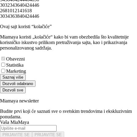
30
32
34
36
40
42
44
46
2
6
8
10
12
14
16
18
30
34
36
38
40
42
44
46
Ovaj sajt koristi “kolačiće”
Miamaya koristi „kolačiće“ kako bi vam obezbedila što kvalitetnije
korisničko iskustvo prilikom pretraživanja sajta, kao i prikazivanja
personalizovanog sadržaja.
Obavezni
Statistika
Marketing
Saznaj više
Dozvoli odabrano
Dozvoli sve
Miamaya newsletter
Budite prvi koji će saznati sve o svetskim trendovima i ekskluzivnim
ponudama.
Vaša MiaMaya
PRIJAVITE SE
PRIJAVITE SE