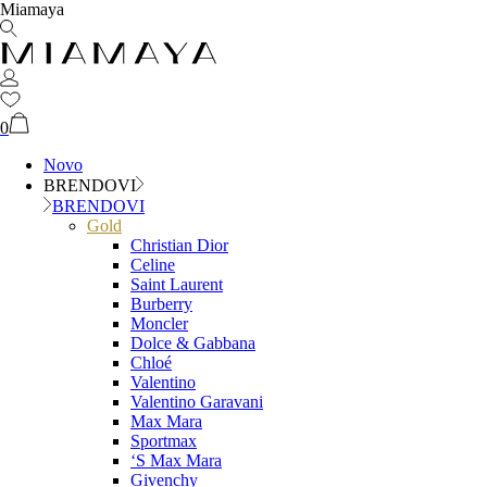
Miamaya
0
Novo
BRENDOVI
BRENDOVI
Gold
Christian Dior
Celine
Saint Laurent
Burberry
Moncler
Dolce & Gabbana
Chloé
Valentino
Valentino Garavani
Max Mara
Sportmax
‘S Max Mara
Givenchy