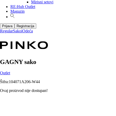
Mirisni setovi
RE:Hub Outlet
Magazin
Prijava
Registracija
Regular
Sakoi
Odeća
GAGNY sako
Outlet
Šifra
:
104071A206-W44
Ovaj proizvod nije dostupan!