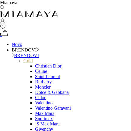
Miamaya
0
Novo
BRENDOVI
BRENDOVI
Gold
Christian Dior
Celine
Saint Laurent
Burberry
Moncler
Dolce & Gabbana
Chloé
Valentino
Valentino Garavani
Max Mara
Sportmax
‘S Max Mara
Givenchy