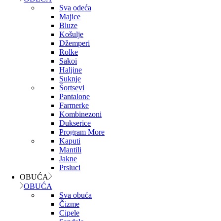
Sva odeća
Majice
Bluze
Košulje
Džemperi
Rolke
Sakoi
Haljine
Suknje
Šortsevi
Pantalone
Farmerke
Kombinezoni
Dukserice
Program More
Kaputi
Mantili
Jakne
Prsluci
OBUĆA
OBUĆA
Sva obuća
Čizme
Cipele