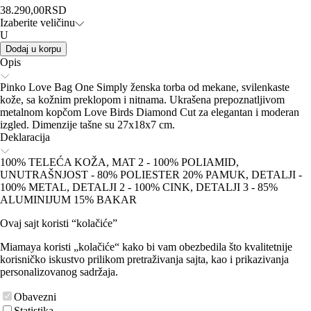
38.290,00
RSD
Izaberite veličinu
U
Dodaj u korpu
Opis
Pinko Love Bag One Simply ženska torba od mekane, svilenkaste
kože, sa kožnim preklopom i nitnama. Ukrašena prepoznatljivom
metalnom kopčom Love Birds Diamond Cut za elegantan i moderan
izgled. Dimenzije tašne su 27x18x7 cm.
Deklaracija
100% TELEĆA KOŽA, MAT 2 - 100% POLIAMID,
UNUTRAŠNJOST - 80% POLIESTER 20% PAMUK, DETALJI -
100% METAL, DETALJI 2 - 100% CINK, DETALJI 3 - 85%
ALUMINIJUM 15% BAKAR
Ovaj sajt koristi “kolačiće”
Miamaya koristi „kolačiće“ kako bi vam obezbedila što kvalitetnije
korisničko iskustvo prilikom pretraživanja sajta, kao i prikazivanja
personalizovanog sadržaja.
Obavezni
Statistika