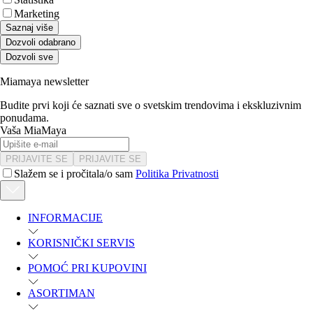
Marketing
Saznaj više
Dozvoli odabrano
Dozvoli sve
Miamaya newsletter
Budite prvi koji će saznati sve o svetskim trendovima i ekskluzivnim
ponudama.
Vaša MiaMaya
PRIJAVITE SE
PRIJAVITE SE
Slažem se i pročitala/o sam
Politika Privatnosti
INFORMACIJE
KORISNIČKI SERVIS
POMOĆ PRI KUPOVINI
ASORTIMAN