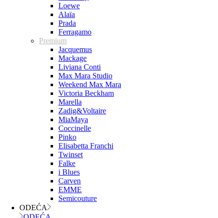
Loewe
Alaïa
Prada
Ferragamo
Premium
Jacquemus
Mackage
Liviana Conti
Max Mara Studio
Weekend Max Mara
Victoria Beckham
Marella
Zadig&Voltaire
MiaMaya
Coccinelle
Pinko
Elisabetta Franchi
Twinset
Falke
i Blues
Carven
EMME
Semicouture
ODEĆA
ODEĆA