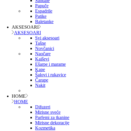
Sandale
Papuče
Espadrile
Patike
Baletanke
AKSESOARI
AKSESOARI
Svi aksesoari
Tašne
Novčanici
Naočare
Kaiševi
Ešarpe i marame
Kape
Šalovi i rukavice
Čarape
Nakit
HOME
HOME
Difuzeri
Mirisne sveće
Parfemi za tkanine
Mirisne dekoracije
Kozmetika