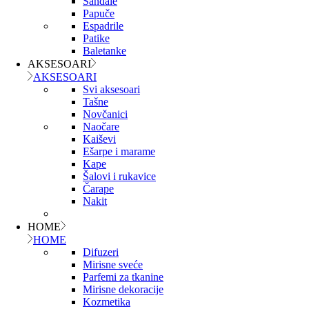
Sandale
Papuče
Espadrile
Patike
Baletanke
AKSESOARI
AKSESOARI
Svi aksesoari
Tašne
Novčanici
Naočare
Kaiševi
Ešarpe i marame
Kape
Šalovi i rukavice
Čarape
Nakit
HOME
HOME
Difuzeri
Mirisne sveće
Parfemi za tkanine
Mirisne dekoracije
Kozmetika