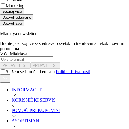
Marketing
Saznaj više
Dozvoli odabrano
Dozvoli sve
Miamaya newsletter
Budite prvi koji će saznati sve o svetskim trendovima i ekskluzivnim
ponudama.
Vaša MiaMaya
PRIJAVITE SE
PRIJAVITE SE
Slažem se i pročitala/o sam
Politika Privatnosti
INFORMACIJE
KORISNIČKI SERVIS
POMOĆ PRI KUPOVINI
ASORTIMAN