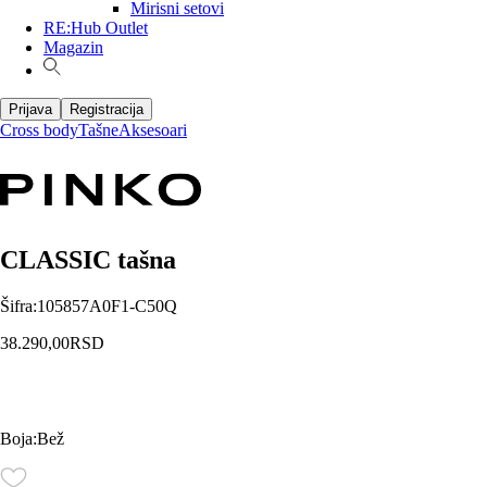
Mirisni setovi
RE:Hub Outlet
Magazin
Prijava
Registracija
Cross body
Tašne
Aksesoari
CLASSIC tašna
Šifra
:
105857A0F1-C50Q
38.290,00
RSD
Boja
:
Bež