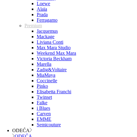
Loewe
Alaïa
Prada
Ferragamo
Premium
Jacquemus
Mackage
Liviana Conti
Max Mara Studio
Weekend Max Mara
Victoria Beckham
Marella
Zadig&Voltaire
MiaMaya
Coccinelle
Pinko
Elisabetta Franchi
Twinset
Falke
i Blues
Carven
EMME
Semicouture
ODEĆA
ODEĆA