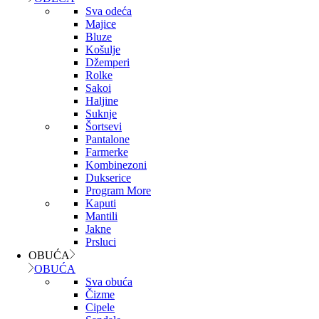
Sva odeća
Majice
Bluze
Košulje
Džemperi
Rolke
Sakoi
Haljine
Suknje
Šortsevi
Pantalone
Farmerke
Kombinezoni
Dukserice
Program More
Kaputi
Mantili
Jakne
Prsluci
OBUĆA
OBUĆA
Sva obuća
Čizme
Cipele