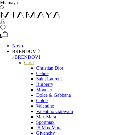
Miamaya
0
Novo
BRENDOVI
BRENDOVI
Gold
Christian Dior
Celine
Saint Laurent
Burberry
Moncler
Dolce & Gabbana
Chloé
Valentino
Valentino Garavani
Max Mara
Sportmax
‘S Max Mara
Givenchy