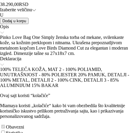
38.290,00
RSD
Izaberite veličinu
U
Dodaj u korpu
Opis
Pinko Love Bag One Simply ženska torba od mekane, svilenkaste
kože, sa kožnim preklopom i nitnama. Ukrašena prepoznatljivom
metalnom kopčom Love Birds Diamond Cut za elegantan i moderan
izgled. Dimenzije tašne su 27x18x7 cm.
Deklaracija
100% TELEĆA KOŽA, MAT 2 - 100% POLIAMID,
UNUTRAŠNJOST - 80% POLIESTER 20% PAMUK, DETALJI -
100% METAL, DETALJI 2 - 100% CINK, DETALJI 3 - 85%
ALUMINIJUM 15% BAKAR
Ovaj sajt koristi “kolačiće”
Miamaya koristi „kolačiće“ kako bi vam obezbedila što kvalitetnije
korisničko iskustvo prilikom pretraživanja sajta, kao i prikazivanja
personalizovanog sadržaja.
Obavezni
Statistika