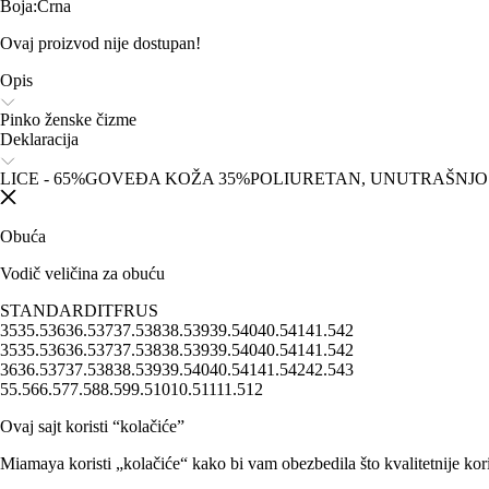
Boja
:
Crna
Ovaj proizvod nije dostupan!
Opis
Pinko ženske čizme
Deklaracija
LICE - 65%GOVEĐA KOŽA 35%POLIURETAN, UNUTRAŠNJOS
Obuća
Vodič veličina za obuću
STANDARD
IT
FR
US
35
35.5
36
36.5
37
37.5
38
38.5
39
39.5
40
40.5
41
41.5
42
35
35.5
36
36.5
37
37.5
38
38.5
39
39.5
40
40.5
41
41.5
42
36
36.5
37
37.5
38
38.5
39
39.5
40
40.5
41
41.5
42
42.5
43
5
5.5
6
6.5
7
7.5
8
8.5
9
9.5
10
10.5
11
11.5
12
Ovaj sajt koristi “kolačiće”
Miamaya koristi „kolačiće“ kako bi vam obezbedila što kvalitetnije kori