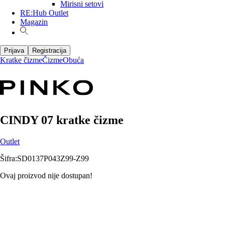
Mirisni setovi
RE:Hub Outlet
Magazin
Prijava
Registracija
Kratke čizme
Čizme
Obuća
CINDY 07 kratke čizme
Outlet
Šifra
:
SD0137P043Z99-Z99
Ovaj proizvod nije dostupan!