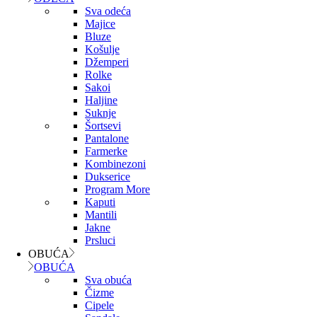
Sva odeća
Majice
Bluze
Košulje
Džemperi
Rolke
Sakoi
Haljine
Suknje
Šortsevi
Pantalone
Farmerke
Kombinezoni
Dukserice
Program More
Kaputi
Mantili
Jakne
Prsluci
OBUĆA
OBUĆA
Sva obuća
Čizme
Cipele