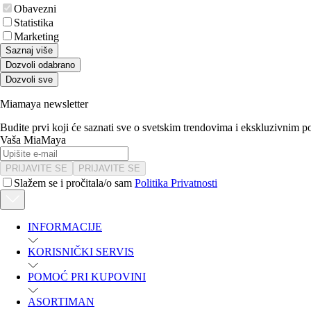
Obavezni
Statistika
Marketing
Saznaj više
Dozvoli odabrano
Dozvoli sve
Miamaya newsletter
Budite prvi koji će saznati sve o svetskim trendovima i ekskluzivnim 
Vaša MiaMaya
PRIJAVITE SE
PRIJAVITE SE
Slažem se i pročitala/o sam
Politika Privatnosti
INFORMACIJE
KORISNIČKI SERVIS
POMOĆ PRI KUPOVINI
ASORTIMAN