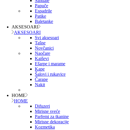
Sandale
Papuče
Espadrile
Patike
Baletanke
AKSESOARI
AKSESOARI
Svi aksesoari
Tašne
Novčanici
Naočare
Kaiševi
Ešarpe i marame
Kape
Šalovi i rukavice
Čarape
Nakit
HOME
HOME
Difuzeri
Mirisne sveće
Parfemi za tkanine
Mirisne dekoracije
Kozmetika