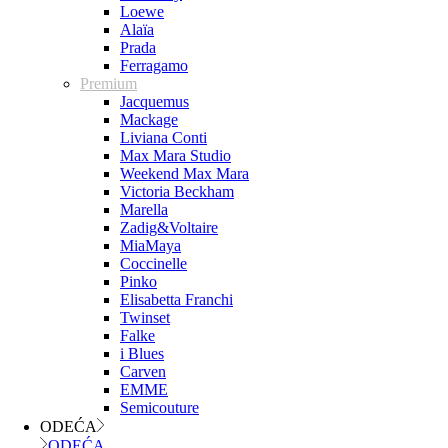
Loewe
Alaïa
Prada
Ferragamo
Premium
Jacquemus
Mackage
Liviana Conti
Max Mara Studio
Weekend Max Mara
Victoria Beckham
Marella
Zadig&Voltaire
MiaMaya
Coccinelle
Pinko
Elisabetta Franchi
Twinset
Falke
i Blues
Carven
EMME
Semicouture
ODEĆA
ODEĆA