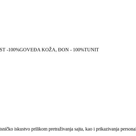
T -100%GOVEĐA KOŽA, ĐON - 100%TUNIT
sničko iskustvo prilikom pretraživanja sajta, kao i prikazivanja persona