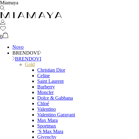
Miamaya
0
Novo
BRENDOVI
BRENDOVI
Gold
Christian Dior
Celine
Saint Laurent
Burberry
Moncler
Dolce & Gabbana
Chloé
Valentino
Valentino Garavani
Max Mara
Sportmax
‘S Max Mara
Givenchy