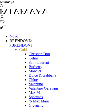
Miamaya
0
Novo
BRENDOVI
BRENDOVI
Gold
Christian Dior
Celine
Saint Laurent
Burberry
Moncler
Dolce & Gabbana
Chloé
Valentino
Valentino Garavani
Max Mara
Sportmax
‘S Max Mara
Givenchy