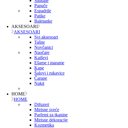
Sandale
Papuče
Espadrile
Patike
Baletanke
AKSESOARI
AKSESOARI
Svi aksesoari
Tašne
Novčanici
Naočare
Kaiševi
Ešarpe i marame
Kape
Šalovi i rukavice
Čarape
Nakit
HOME
HOME
Difuzeri
Mirisne sveće
Parfemi za tkanine
Mirisne dekoracije
Kozmetika