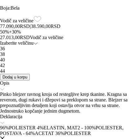
Boja
:
Bela
Vodič za veličine
77.090,00
RSD
|
38.590,00
RSD
50
%
+
30
%
27.013,00
RSD
Vodič za veličine
Izaberite veličinu
36
38
40
42
44
Dodaj u korpu
Opis
Pinko blejzer ravnog kroja od restegljive krep tkanine. Kragna sa
reverom, dugi rukavi i džepovi sa preklopom sa strane. Blejzer sa
prepoznatljivim detaljem koji ostavlja otvor na vrhu sa strane.
Jednostruko kopčanje jednim dugmetom.
Deklaracija
96%POLIESTER 4%ELASTIN, MAT2 - 100%POLIESTER,
POSTAVA - 64%ACETAT 36%POLIESTER