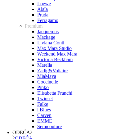
Loewe
Alaïa
Prada
Ferragamo
Premium
Jacquemus
Mackage
Liviana Conti
Max Mara Studio
Weekend Max Mara
Victoria Beckham
Marella
Zadig&Voltaire
MiaMaya
Coccinelle
Pinko
Elisabetta Franchi
Twinset
Falke
i Blues
Carven
EMME
Semicouture
ODEĆA
ODEĆA