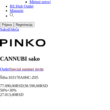
Mirisni setovi
RE:Hub Outlet
Magazin
Prijava
Registracija
Sakoi
Odeća
CANNUBI sako
Outlet
Special summer invite
Šifra
:
103170A0HC-Z05
77.090,00
RSD
|
38.590,00
RSD
50
%
+
30
%
27.013,00
RSD