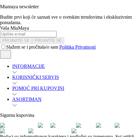
Miamaya newsletter
Budite prvi koji će saznati sve o svetskim trendovima i ekskluzivnim
ponudama.
Vaša MiaMaya
PRIJAVITE SE
PRIJAVITE SE
Slažem se i pročitala/o sam
Politika Privatnosti
INFORMACIJE
KORISNIČKI SERVIS
POMOĆ PRI KUPOVINI
ASORTIMAN
Sigurna kupovina
Podaci su informativnog karaktera i podložni su izmenama. Svi artikli