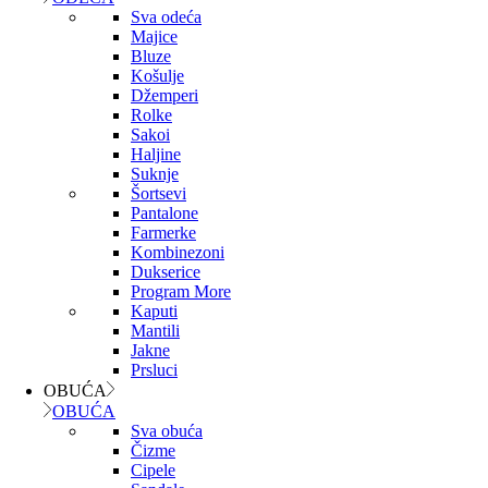
Sva odeća
Majice
Bluze
Košulje
Džemperi
Rolke
Sakoi
Haljine
Suknje
Šortsevi
Pantalone
Farmerke
Kombinezoni
Dukserice
Program More
Kaputi
Mantili
Jakne
Prsluci
OBUĆA
OBUĆA
Sva obuća
Čizme
Cipele