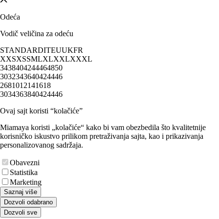
Odeća
Vodič veličina za odeću
STANDARD
IT
EU
UK
FR
XXS
XS
S
M
L
XL
XXL
XXXL
34
38
40
42
44
46
48
50
30
32
34
36
40
42
44
46
2
6
8
10
12
14
16
18
30
34
36
38
40
42
44
46
Ovaj sajt koristi “kolačiće”
Miamaya koristi „kolačiće“ kako bi vam obezbedila što kvalitetnije
korisničko iskustvo prilikom pretraživanja sajta, kao i prikazivanja
personalizovanog sadržaja.
Obavezni
Statistika
Marketing
Saznaj više
Dozvoli odabrano
Dozvoli sve