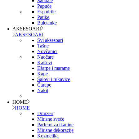
Sandale
Papuče
Espadrile
Patike
Baletanke
AKSESOARI
AKSESOARI
Svi aksesoari
Tašne
Novčanici
Naočare
Kaiševi
Ešarpe i marame
Kape
Šalovi i rukavice
Čarape
Nakit
HOME
HOME
Difuzeri
Mirisne sveće
Parfemi za tkanine
Mirisne dekoracije
Kozmetika