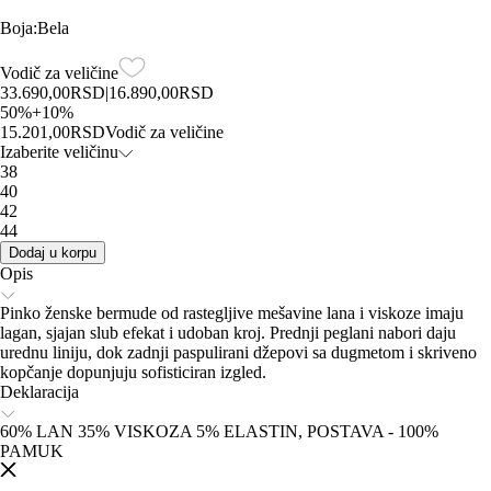
Boja
:
Bela
Vodič za veličine
33.690,00
RSD
|
16.890,00
RSD
50
%
+
10
%
15.201,00
RSD
Vodič za veličine
Izaberite veličinu
38
40
42
44
Dodaj u korpu
Opis
Pinko ženske bermude od rastegljive mešavine lana i viskoze imaju
lagan, sjajan slub efekat i udoban kroj. Prednji peglani nabori daju
urednu liniju, dok zadnji paspulirani džepovi sa dugmetom i skriveno
kopčanje dopunjuju sofisticiran izgled.
Deklaracija
60% LAN 35% VISKOZA 5% ELASTIN, POSTAVA - 100%
PAMUK