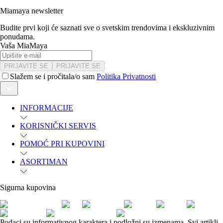
Miamaya newsletter
Budite prvi koji će saznati sve o svetskim trendovima i ekskluzivnim
ponudama.
Vaša MiaMaya
PRIJAVITE SE
PRIJAVITE SE
Slažem se i pročitala/o sam
Politika Privatnosti
INFORMACIJE
KORISNIČKI SERVIS
POMOĆ PRI KUPOVINI
ASORTIMAN
Sigurna kupovina
Podaci su informativnog karaktera i podložni su izmenama. Svi artikli