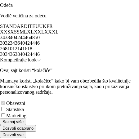
Odeća
Vodič veličina za odeću
STANDARD
IT
EU
UK
FR
XXS
XS
S
M
L
XL
XXL
XXXL
34
38
40
42
44
46
48
50
30
32
34
36
40
42
44
46
2
6
8
10
12
14
16
18
30
34
36
38
40
42
44
46
Kompletirajte look
Ovaj sajt koristi “kolačiće”
Miamaya koristi „kolačiće“ kako bi vam obezbedila što kvalitetnije
korisničko iskustvo prilikom pretraživanja sajta, kao i prikazivanja
personalizovanog sadržaja.
Obavezni
Statistika
Marketing
Saznaj više
Dozvoli odabrano
Dozvoli sve