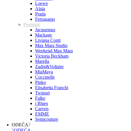
Loewe
Alaïa
Prada
Ferragamo
Premium
Jacquemus
Mackage
Liviana Conti
Max Mara Studio
Weekend Max Mara
Victoria Beckham
Marella
Zadig&Voltaire
MiaMaya
Coccinelle
Pinko
Elisabetta Franchi
Twinset
Falke
i Blues
Carven
EMME
Semicouture
ODEĆA
ODEĆA