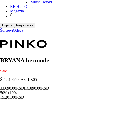
Mirisni setovi
RE:Hub Outlet
Magazin
Prijava
Registracija
Šortsevi
Odeća
BRYANA bermude
Sale
Šifra
:
106594A34I-Z05
33.690,00
RSD
|
16.890,00
RSD
50
%
+
10
%
15.201,00
RSD