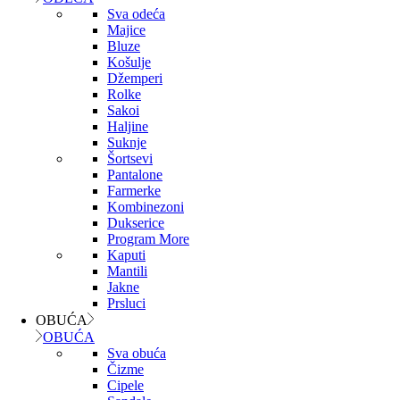
Sva odeća
Majice
Bluze
Košulje
Džemperi
Rolke
Sakoi
Haljine
Suknje
Šortsevi
Pantalone
Farmerke
Kombinezoni
Dukserice
Program More
Kaputi
Mantili
Jakne
Prsluci
OBUĆA
OBUĆA
Sva obuća
Čizme
Cipele