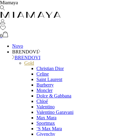
Miamaya
0
Novo
BRENDOVI
BRENDOVI
Gold
Christian Dior
Celine
Saint Laurent
Burberry
Moncler
Dolce & Gabbana
Chloé
Valentino
Valentino Garavani
Max Mara
Sportmax
‘S Max Mara
Givenchy