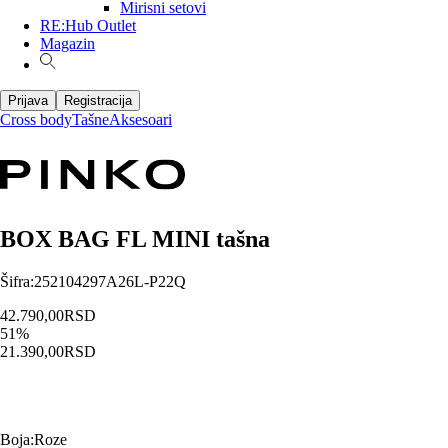
Mirisni setovi
RE:Hub Outlet
Magazin
Prijava
Registracija
Cross body
Tašne
Aksesoari
BOX BAG FL MINI tašna
Šifra
:
252104297A26L-P22Q
42.790,00
RSD
51
%
21.390,00
RSD
Boja
:
Roze