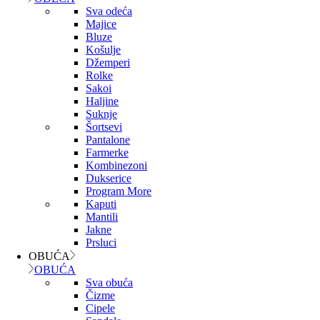
Sva odeća
Majice
Bluze
Košulje
Džemperi
Rolke
Sakoi
Haljine
Suknje
Šortsevi
Pantalone
Farmerke
Kombinezoni
Dukserice
Program More
Kaputi
Mantili
Jakne
Prsluci
OBUĆA
OBUĆA
Sva obuća
Čizme
Cipele