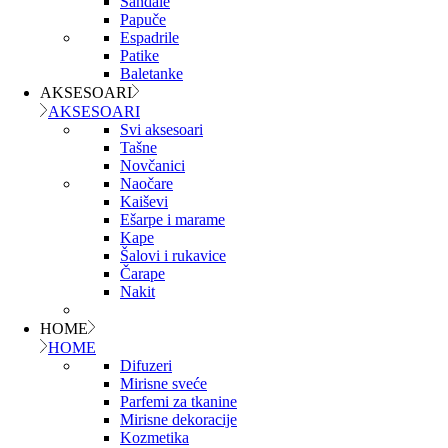
Sandale
Papuče
Espadrile
Patike
Baletanke
AKSESOARI
AKSESOARI
Svi aksesoari
Tašne
Novčanici
Naočare
Kaiševi
Ešarpe i marame
Kape
Šalovi i rukavice
Čarape
Nakit
HOME
HOME
Difuzeri
Mirisne sveće
Parfemi za tkanine
Mirisne dekoracije
Kozmetika