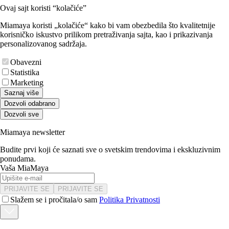
Ovaj sajt koristi “kolačiće”
Miamaya koristi „kolačiće“ kako bi vam obezbedila što kvalitetnije
korisničko iskustvo prilikom pretraživanja sajta, kao i prikazivanja
personalizovanog sadržaja.
Obavezni
Statistika
Marketing
Saznaj više
Dozvoli odabrano
Dozvoli sve
Miamaya newsletter
Budite prvi koji će saznati sve o svetskim trendovima i ekskluzivnim
ponudama.
Vaša MiaMaya
PRIJAVITE SE
PRIJAVITE SE
Slažem se i pročitala/o sam
Politika Privatnosti