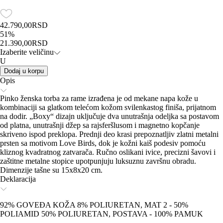
42.790,00
RSD
51
%
21.390,00
RSD
Izaberite veličinu
U
Dodaj u korpu
Opis
Pinko ženska torba za rame izrađena je od mekane napa kože u
kombinaciji sa glatkom telećom kožom svilenkastog finiša, prijatnom
na dodir. „Boxy“ dizajn uključuje dva unutrašnja odeljka sa postavom
od platna, unutrašnji džep sa rajsferšlusom i magnetno kopčanje
skriveno ispod preklopa. Prednji deo krasi prepoznatljiv zlatni metalni
prsten sa motivom Love Birds, dok je kožni kaiš podesiv pomoću
kliznog kvadratnog zatvarača. Ručno oslikani ivice, precizni šavovi i
zaštitne metalne stopice upotpunjuju luksuznu završnu obradu.
Dimenzije tašne su 15x8x20 cm.
Deklaracija
92% GOVEĐA KOŽA 8% POLIURETAN, MAT 2 - 50%
POLIAMID 50% POLIURETAN, POSTAVA - 100% PAMUK