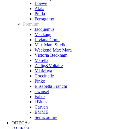
Loewe
Alaïa
Prada
Ferragamo
Premium
Jacquemus
Mackage
Liviana Conti
Max Mara Studio
Weekend Max Mara
Victoria Beckham
Marella
Zadig&Voltaire
MiaMaya
Coccinelle
Pinko
Elisabetta Franchi
Twinset
Falke
i Blues
Carven
EMME
Semicouture
ODEĆA
ODEĆA