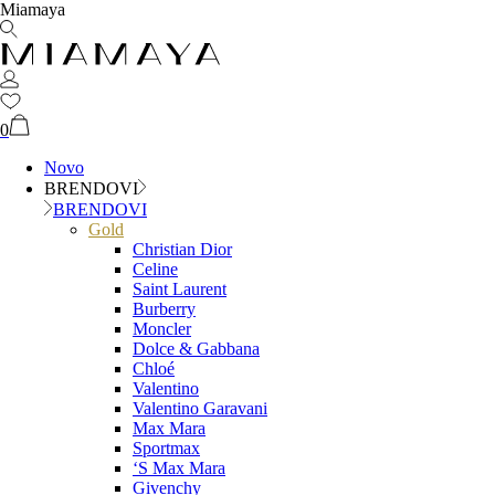
Miamaya
0
Novo
BRENDOVI
BRENDOVI
Gold
Christian Dior
Celine
Saint Laurent
Burberry
Moncler
Dolce & Gabbana
Chloé
Valentino
Valentino Garavani
Max Mara
Sportmax
‘S Max Mara
Givenchy