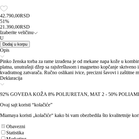
42.790,00
RSD
51
%
21.390,00
RSD
Izaberite veličinu
U
Dodaj u korpu
Opis
Pinko ženska torba za rame izrađena je od mekane napa kože u kombina
platna, unutrašnji džep sa rajsferšlusom i magnetno kopčanje skriveno 
kvadratnog zatvarača. Ručno oslikani ivice, precizni šavovi i zaštitn
Deklaracija
92% GOVEĐA KOŽA 8% POLIURETAN, MAT 2 - 50% POLIAM
Ovaj sajt koristi “kolačiće”
Miamaya koristi „kolačiće“ kako bi vam obezbedila što kvalitetnije kori
Obavezni
Statistika
Marketing