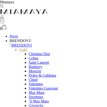
Miamaya
0
Novo
BRENDOVI
BRENDOVI
Gold
Christian Dior
Celine
Saint Laurent
Burberry
Moncler
Dolce & Gabbana
Chloé
Valentino
Valentino Garavani
Max Mara
Sportmax
‘S Max Mara
Givenchy