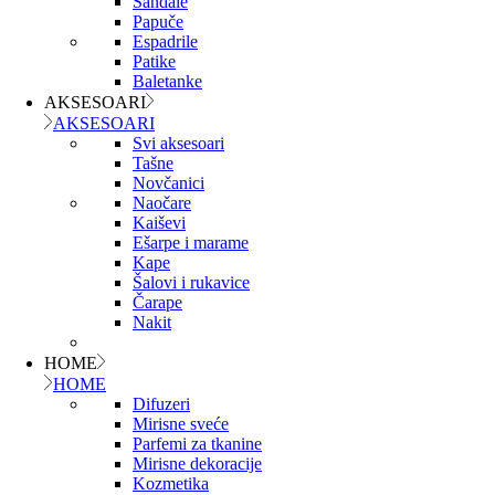
Sandale
Papuče
Espadrile
Patike
Baletanke
AKSESOARI
AKSESOARI
Svi aksesoari
Tašne
Novčanici
Naočare
Kaiševi
Ešarpe i marame
Kape
Šalovi i rukavice
Čarape
Nakit
HOME
HOME
Difuzeri
Mirisne sveće
Parfemi za tkanine
Mirisne dekoracije
Kozmetika