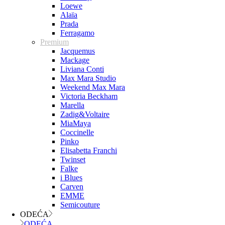
Loewe
Alaïa
Prada
Ferragamo
Premium
Jacquemus
Mackage
Liviana Conti
Max Mara Studio
Weekend Max Mara
Victoria Beckham
Marella
Zadig&Voltaire
MiaMaya
Coccinelle
Pinko
Elisabetta Franchi
Twinset
Falke
i Blues
Carven
EMME
Semicouture
ODEĆA
ODEĆA