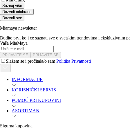
Saznaj više
Dozvoli odabrano
Dozvoli sve
Miamaya newsletter
Budite prvi koji će saznati sve o svetskim trendovima i ekskluzivnim 
Vaša MiaMaya
PRIJAVITE SE
PRIJAVITE SE
Slažem se i pročitala/o sam
Politika Privatnosti
INFORMACIJE
KORISNIČKI SERVIS
POMOĆ PRI KUPOVINI
ASORTIMAN
Sigurna kupovina