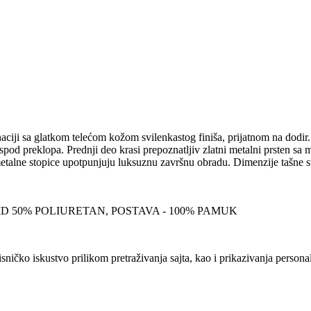
ciji sa glatkom telećom kožom svilenkastog finiša, prijatnom na dodir
ispod preklopa. Prednji deo krasi prepoznatljiv zlatni metalni prsten 
e metalne stopice upotpunjuju luksuznu završnu obradu. Dimenzije tašne
ID 50% POLIURETAN, POSTAVA - 100% PAMUK
sničko iskustvo prilikom pretraživanja sajta, kao i prikazivanja persona