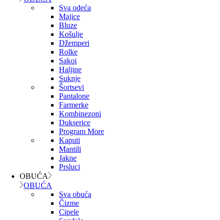
Sva odeća
Majice
Bluze
Košulje
Džemperi
Rolke
Sakoi
Haljine
Suknje
Šortsevi
Pantalone
Farmerke
Kombinezoni
Dukserice
Program More
Kaputi
Mantili
Jakne
Prsluci
OBUĆA
OBUĆA
Sva obuća
Čizme
Cipele