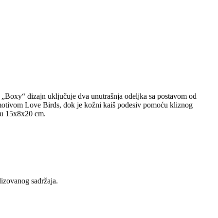
. „Boxy“ dizajn uključuje dva unutrašnja odeljka sa postavom od
sa motivom Love Birds, dok je kožni kaiš podesiv pomoću kliznog
 su 15x8x20 cm.
lizovanog sadržaja.