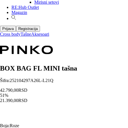
Mirisni setovi
RE:Hub Outlet
Magazin
Prijava
Registracija
Cross body
Tašne
Aksesoari
BOX BAG FL MINI tašna
Šifra
:
252104297A26L-L21Q
42.790,00
RSD
51
%
21.390,00
RSD
Boja
:
Roze