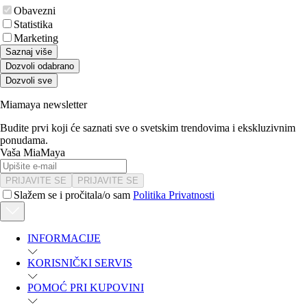
Obavezni
Statistika
Marketing
Saznaj više
Dozvoli odabrano
Dozvoli sve
Miamaya newsletter
Budite prvi koji će saznati sve o svetskim trendovima i ekskluzivnim
ponudama.
Vaša MiaMaya
PRIJAVITE SE
PRIJAVITE SE
Slažem se i pročitala/o sam
Politika Privatnosti
INFORMACIJE
KORISNIČKI SERVIS
POMOĆ PRI KUPOVINI