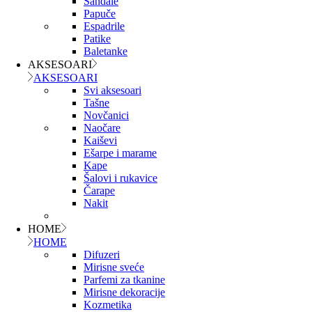
Sandale
Papuče
Espadrile
Patike
Baletanke
AKSESOARI
AKSESOARI
Svi aksesoari
Tašne
Novčanici
Naočare
Kaiševi
Ešarpe i marame
Kape
Šalovi i rukavice
Čarape
Nakit
HOME
HOME
Difuzeri
Mirisne sveće
Parfemi za tkanine
Mirisne dekoracije
Kozmetika