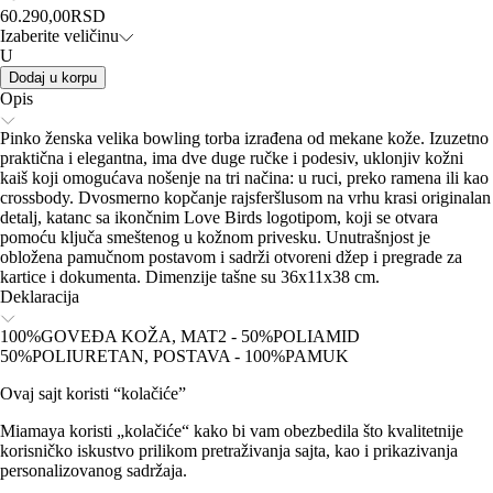
60.290,00
RSD
Izaberite veličinu
U
Dodaj u korpu
Opis
Pinko ženska velika bowling torba izrađena od mekane kože. Izuzetno
praktična i elegantna, ima dve duge ručke i podesiv, uklonjiv kožni
kaiš koji omogućava nošenje na tri načina: u ruci, preko ramena ili kao
crossbody. Dvosmerno kopčanje rajsferšlusom na vrhu krasi originalan
detalj, katanc sa ikončnim Love Birds logotipom, koji se otvara
pomoću ključa smeštenog u kožnom privesku. Unutrašnjost je
obložena pamučnom postavom i sadrži otvoreni džep i pregrade za
kartice i dokumenta. Dimenzije tašne su 36x11x38 cm.
Deklaracija
100%GOVEĐA KOŽA, MAT2 - 50%POLIAMID
50%POLIURETAN, POSTAVA - 100%PAMUK
Ovaj sajt koristi “kolačiće”
Miamaya koristi „kolačiće“ kako bi vam obezbedila što kvalitetnije
korisničko iskustvo prilikom pretraživanja sajta, kao i prikazivanja
personalizovanog sadržaja.