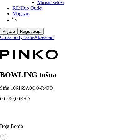
Mirisni setovi
RE:Hub Outlet
Magazin
Prijava
Registracija
Cross body
Tašne
Aksesoari
BOWLING tašna
Šifra
:
106169A0QO-R49Q
60.290,00
RSD
Boja
:
Bordo