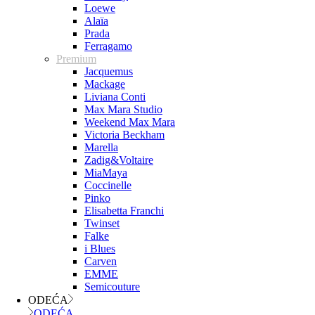
Loewe
Alaïa
Prada
Ferragamo
Premium
Jacquemus
Mackage
Liviana Conti
Max Mara Studio
Weekend Max Mara
Victoria Beckham
Marella
Zadig&Voltaire
MiaMaya
Coccinelle
Pinko
Elisabetta Franchi
Twinset
Falke
i Blues
Carven
EMME
Semicouture
ODEĆA
ODEĆA