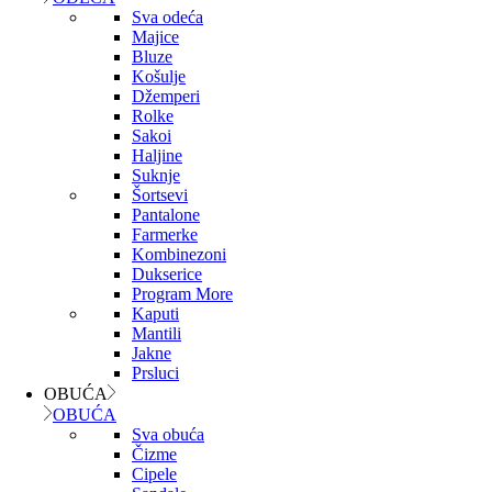
Sva odeća
Majice
Bluze
Košulje
Džemperi
Rolke
Sakoi
Haljine
Suknje
Šortsevi
Pantalone
Farmerke
Kombinezoni
Dukserice
Program More
Kaputi
Mantili
Jakne
Prsluci
OBUĆA
OBUĆA
Sva obuća
Čizme
Cipele