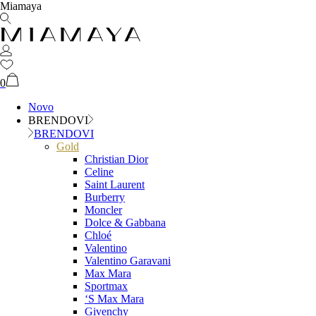
Miamaya
0
Novo
BRENDOVI
BRENDOVI
Gold
Christian Dior
Celine
Saint Laurent
Burberry
Moncler
Dolce & Gabbana
Chloé
Valentino
Valentino Garavani
Max Mara
Sportmax
‘S Max Mara
Givenchy