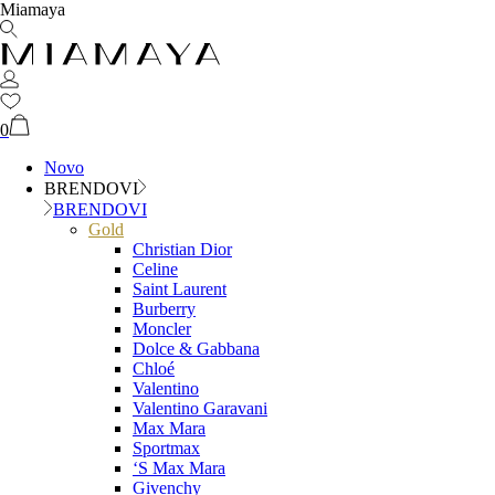
Miamaya
0
Novo
BRENDOVI
BRENDOVI
Gold
Christian Dior
Celine
Saint Laurent
Burberry
Moncler
Dolce & Gabbana
Chloé
Valentino
Valentino Garavani
Max Mara
Sportmax
‘S Max Mara
Givenchy