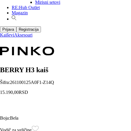
Mirisni setovi
RE:Hub Outlet
Magazin
Prijava
Registracija
Kaiševi
Aksesoari
BERRY H3 kaiš
Šifra
:
261100125A0F1-Z14Q
15.190,00
RSD
Boja
:
Bela
Vodič za veličine