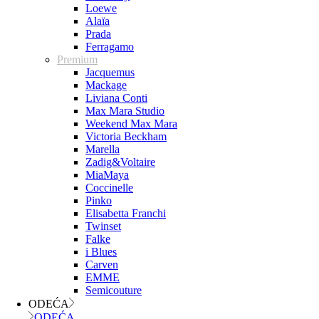
Loewe
Alaïa
Prada
Ferragamo
Premium
Jacquemus
Mackage
Liviana Conti
Max Mara Studio
Weekend Max Mara
Victoria Beckham
Marella
Zadig&Voltaire
MiaMaya
Coccinelle
Pinko
Elisabetta Franchi
Twinset
Falke
i Blues
Carven
EMME
Semicouture
ODEĆA
ODEĆA