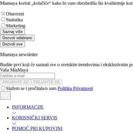
Miamaya koristi „kolačiće“ kako bi vam obezbedila što kvalitetnije kori
Obavezni
Statistika
Marketing
Saznaj više
Dozvoli odabrano
Dozvoli sve
Miamaya newsletter
Budite prvi koji će saznati sve o svetskim trendovima i ekskluzivnim 
Vaša MiaMaya
PRIJAVITE SE
PRIJAVITE SE
Slažem se i pročitala/o sam
Politika Privatnosti
INFORMACIJE
KORISNIČKI SERVIS
POMOĆ PRI KUPOVINI