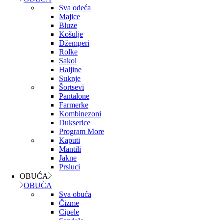
Sva odeća
Majice
Bluze
Košulje
Džemperi
Rolke
Sakoi
Haljine
Suknje
Šortsevi
Pantalone
Farmerke
Kombinezoni
Dukserice
Program More
Kaputi
Mantili
Jakne
Prsluci
OBUĆA
OBUĆA
Sva obuća
Čizme
Cipele