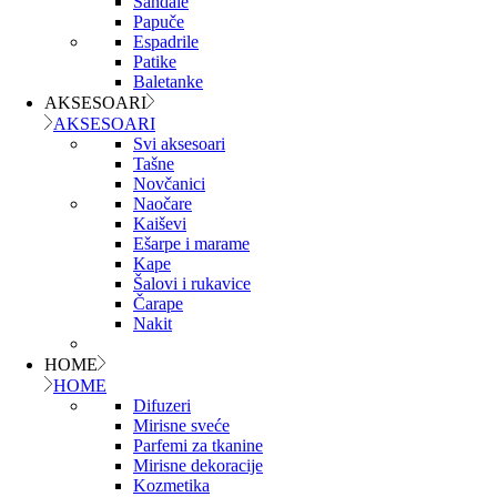
Sandale
Papuče
Espadrile
Patike
Baletanke
AKSESOARI
AKSESOARI
Svi aksesoari
Tašne
Novčanici
Naočare
Kaiševi
Ešarpe i marame
Kape
Šalovi i rukavice
Čarape
Nakit
HOME
HOME
Difuzeri
Mirisne sveće
Parfemi za tkanine
Mirisne dekoracije
Kozmetika