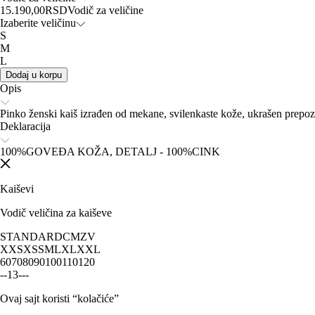
15.190,00
RSD
Vodič za veličine
Izaberite veličinu
S
M
L
Dodaj u korpu
Opis
Pinko ženski kaiš izrađen od mekane, svilenkaste kože, ukrašen pre
Deklaracija
100%GOVEĐA KOŽA, DETALJ - 100%CINK
Kaiševi
Vodič veličina za kaiševe
STANDARD
CM
ZV
XXS
XS
S
M
L
XL
XXL
60
70
80
90
100
110
120
-
-
1
3
-
-
-
Ovaj sajt koristi “kolačiće”