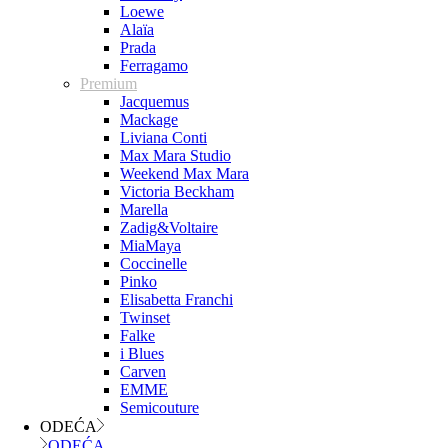
Loewe
Alaïa
Prada
Ferragamo
Premium
Jacquemus
Mackage
Liviana Conti
Max Mara Studio
Weekend Max Mara
Victoria Beckham
Marella
Zadig&Voltaire
MiaMaya
Coccinelle
Pinko
Elisabetta Franchi
Twinset
Falke
i Blues
Carven
EMME
Semicouture
ODEĆA
ODEĆA