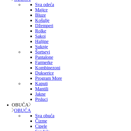
Sva odeća
Majice
Bluze
Košulje
Džemperi
Rolke
Sakoi
Haljine
Suknje
Šortsevi
Pantalone
Farmerke
Kombinezoni
Dukserice
Program More
Kaputi
Mantili
Jakne
Prsluci
OBUĆA
OBUĆA
Sva obuća
Čizme
Cipele