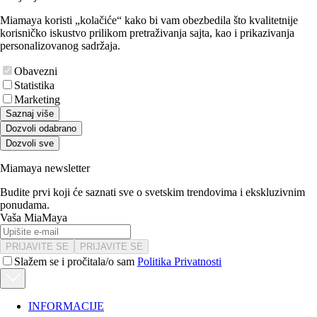
Miamaya koristi „kolačiće“ kako bi vam obezbedila što kvalitetnije
korisničko iskustvo prilikom pretraživanja sajta, kao i prikazivanja
personalizovanog sadržaja.
Obavezni
Statistika
Marketing
Saznaj više
Dozvoli odabrano
Dozvoli sve
Miamaya newsletter
Budite prvi koji će saznati sve o svetskim trendovima i ekskluzivnim
ponudama.
Vaša MiaMaya
PRIJAVITE SE
PRIJAVITE SE
Slažem se i pročitala/o sam
Politika Privatnosti
INFORMACIJE