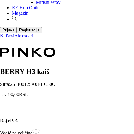
Mirisni setovi
RE:Hub Outlet
Magazin
Prijava
Registracija
Kaiševi
Aksesoari
BERRY H3 kaiš
Šifra
:
261100125A0F1-C50Q
15.190,00
RSD
Boja
:
Bež
Vodič za veličine