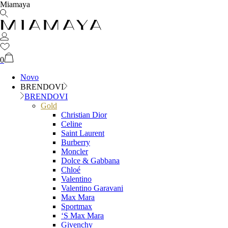
Miamaya
0
Novo
BRENDOVI
BRENDOVI
Gold
Christian Dior
Celine
Saint Laurent
Burberry
Moncler
Dolce & Gabbana
Chloé
Valentino
Valentino Garavani
Max Mara
Sportmax
‘S Max Mara
Givenchy