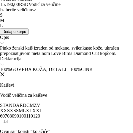
15.190,00
RSD
Vodič za veličine
Izaberite veličinu
S
M
L
Dodaj u korpu
Opis
Pinko ženski kaiš izrađen od mekane, svilenkaste kože, ukrašen
prepoznatljivom metalnom Love Birds Diamond Cut kopčom.
Deklaracija
100%GOVEĐA KOŽA, DETALJ - 100%CINK
Kaiševi
Vodič veličina za kaiševe
STANDARD
CM
ZV
XXS
XS
S
M
L
XL
XXL
60
70
80
90
100
110
120
-
-
1
3
-
-
-
Ovaj sajt koristi “kolačiće”