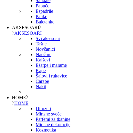
Sandale
Papuče
Espadrile
Patike
Baletanke
AKSESOARI
AKSESOARI
Svi aksesoari
Tašne
Novčanici
Naočare
Kaiševi
Ešarpe i marame
Kape
Šalovi i rukavice
Čarape
Nakit
HOME
HOME
Difuzeri
Mirisne sveće
Parfemi za tkanine
Mirisne dekoracije
Kozmetika