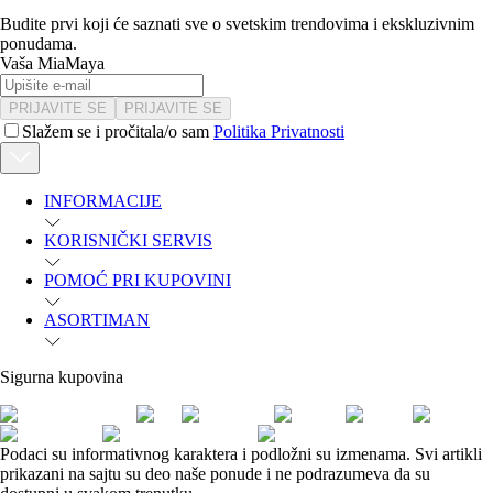
Budite prvi koji će saznati sve o svetskim trendovima i ekskluzivnim
ponudama.
Vaša MiaMaya
PRIJAVITE SE
PRIJAVITE SE
Slažem se i pročitala/o sam
Politika Privatnosti
INFORMACIJE
KORISNIČKI SERVIS
POMOĆ PRI KUPOVINI
ASORTIMAN
Sigurna kupovina
Podaci su informativnog karaktera i podložni su izmenama. Svi artikli
prikazani na sajtu su deo naše ponude i ne podrazumeva da su