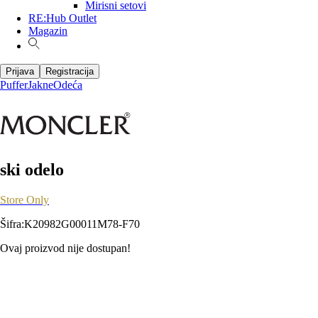
Mirisni setovi
RE:Hub Outlet
Magazin
Prijava
Registracija
Puffer
Jakne
Odeća
ski odelo
Store Only
Šifra
:
K20982G00011M78-F70
Ovaj proizvod nije dostupan!