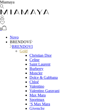
Miamaya
0
Novo
BRENDOVI
BRENDOVI
Gold
Christian Dior
Celine
Saint Laurent
Burberry
Moncler
Dolce & Gabbana
Chloé
Valentino
Valentino Garavani
Max Mara
Sportmax
‘S Max Mara
Givenchy