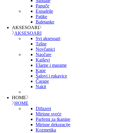
Sandale
Papuče
Espadrile
Patike
Baletanke
AKSESOARI
AKSESOARI
Svi aksesoari
Tašne
Novčanici
Naočare
Kaiševi
Ešarpe i marame
Kape
Šalovi i rukavice
Čarape
Nakit
HOME
HOME
Difuzeri
Mirisne sveće
Parfemi za tkanine
Mirisne dekoracije
Kozmetika