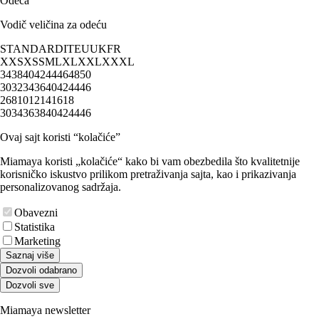
Odeća
Vodič veličina za odeću
STANDARD
IT
EU
UK
FR
XXS
XS
S
M
L
XL
XXL
XXXL
34
38
40
42
44
46
48
50
30
32
34
36
40
42
44
46
2
6
8
10
12
14
16
18
30
34
36
38
40
42
44
46
Ovaj sajt koristi “kolačiće”
Miamaya koristi „kolačiće“ kako bi vam obezbedila što kvalitetnije
korisničko iskustvo prilikom pretraživanja sajta, kao i prikazivanja
personalizovanog sadržaja.
Obavezni
Statistika
Marketing
Saznaj više
Dozvoli odabrano
Dozvoli sve
Miamaya newsletter