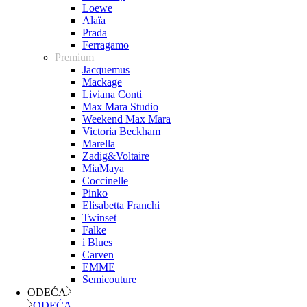
Loewe
Alaïa
Prada
Ferragamo
Premium
Jacquemus
Mackage
Liviana Conti
Max Mara Studio
Weekend Max Mara
Victoria Beckham
Marella
Zadig&Voltaire
MiaMaya
Coccinelle
Pinko
Elisabetta Franchi
Twinset
Falke
i Blues
Carven
EMME
Semicouture
ODEĆA
ODEĆA