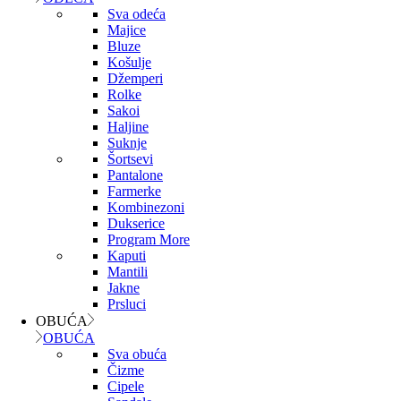
Sva odeća
Majice
Bluze
Košulje
Džemperi
Rolke
Sakoi
Haljine
Suknje
Šortsevi
Pantalone
Farmerke
Kombinezoni
Dukserice
Program More
Kaputi
Mantili
Jakne
Prsluci
OBUĆA
OBUĆA
Sva obuća
Čizme
Cipele