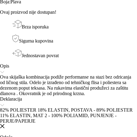
Boja
:
Plava
Ovaj proizvod nije dostupan!
Brza isporuka
Sigurna kupovina
Jednostavan povrat
Opis
Ova skijaška kombinacija podiže performanse na stazi bez odricanja
od ličnog stila. Odelo je izrađeno od tehničkog flisa i poliestera sa
dezenom poput teksasa. Na rukavima elastični produžeci za zaštitu
dlanova . Okovratnik je od prirodnog krzna.
Deklaracija
82% POLIESTER 18% ELASTIN, POSTAVA - 89% POLIESTER
11% ELASTIN, MAT 2 - 100% POLIAMID, PUNJENJE -
PERJE/PAPERJE