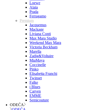
Loewe
Alaïa
Prada
Ferragamo
Premium
Jacquemus
Mackage
Liviana Conti
Max Mara Studio
Weekend Max Mara
Victoria Beckham
Marella
Zadig&Voltaire
MiaMaya
Coccinelle
Pinko
Elisabetta Franchi
Twinset
Falke
i Blues
Carven
EMME
Semicouture
ODEĆA
ODEĆA