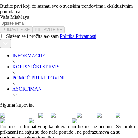
Budite prvi koji će saznati sve o svetskim trendovima i ekskluzivnim
ponudama.
Vaša MiaMaya
PRIJAVITE SE
PRIJAVITE SE
Slažem se i pročitala/o sam
Politika Privatnosti
INFORMACIJE
KORISNIČKI SERVIS
POMOĆ PRI KUPOVINI
ASORTIMAN
Sigurna kupovina
Podaci su informativnog karaktera i podložni su izmenama. Svi artikli
prikazani na sajtu su deo naše ponude i ne podrazumeva da su
dostupni u svakom trenutku.