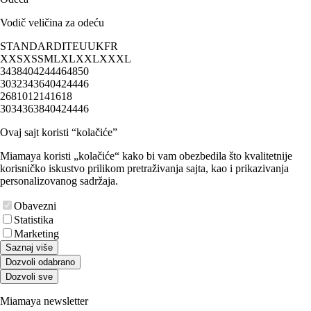
Vodič veličina za odeću
STANDARD
IT
EU
UK
FR
XXS
XS
S
M
L
XL
XXL
XXXL
34
38
40
42
44
46
48
50
30
32
34
36
40
42
44
46
2
6
8
10
12
14
16
18
30
34
36
38
40
42
44
46
Ovaj sajt koristi “kolačiće”
Miamaya koristi „kolačiće“ kako bi vam obezbedila što kvalitetnije
korisničko iskustvo prilikom pretraživanja sajta, kao i prikazivanja
personalizovanog sadržaja.
Obavezni
Statistika
Marketing
Saznaj više
Dozvoli odabrano
Dozvoli sve
Miamaya newsletter