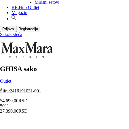
Mirisni setovi
RE:Hub Outlet
Magazin
Prijava
Registracija
Sakoi
Odeća
GHISA sako
Outlet
Šifra
:
2416191031-001
54.690,00
RSD
50
%
27.390,00
RSD