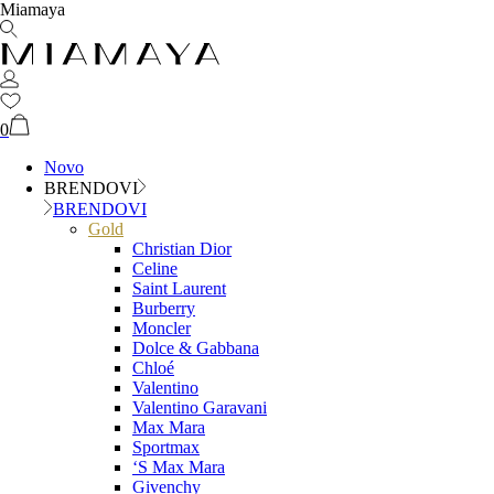
Miamaya
0
Novo
BRENDOVI
BRENDOVI
Gold
Christian Dior
Celine
Saint Laurent
Burberry
Moncler
Dolce & Gabbana
Chloé
Valentino
Valentino Garavani
Max Mara
Sportmax
‘S Max Mara
Givenchy