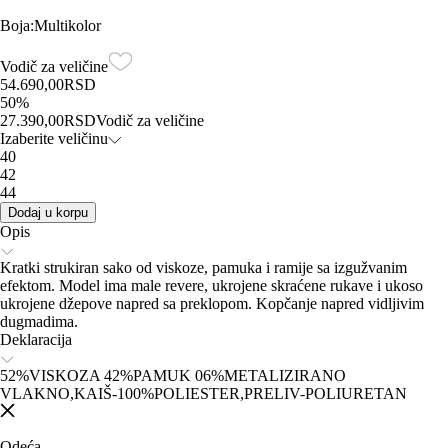
Boja
:
Multikolor
Vodič za veličine
54.690,00
RSD
50
%
27.390,00
RSD
Vodič za veličine
Izaberite veličinu
40
42
44
Dodaj u korpu
Opis
Kratki strukiran sako od viskoze, pamuka i ramije sa izgužvanim
efektom. Model ima male revere, ukrojene skraćene rukave i ukoso
ukrojene džepove napred sa preklopom. Kopčanje napred vidljivim
dugmadima.
Deklaracija
52%VISKOZA 42%PAMUK 06%METALIZIRANO
VLAKNO,KAIŠ-100%POLIESTER,PRELIV-POLIURETAN
Odeća