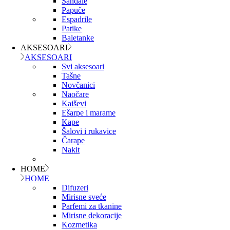
Sandale
Papuče
Espadrile
Patike
Baletanke
AKSESOARI
AKSESOARI
Svi aksesoari
Tašne
Novčanici
Naočare
Kaiševi
Ešarpe i marame
Kape
Šalovi i rukavice
Čarape
Nakit
HOME
HOME
Difuzeri
Mirisne sveće
Parfemi za tkanine
Mirisne dekoracije
Kozmetika