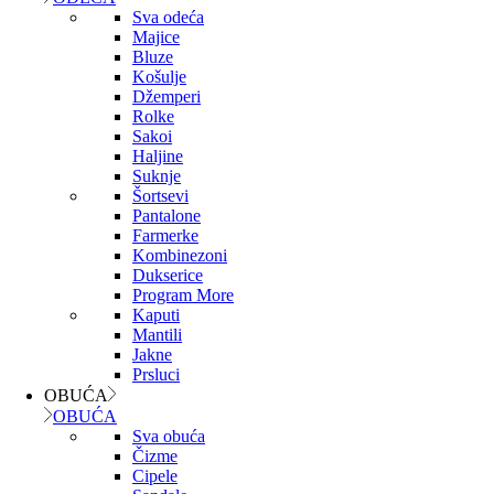
Sva odeća
Majice
Bluze
Košulje
Džemperi
Rolke
Sakoi
Haljine
Suknje
Šortsevi
Pantalone
Farmerke
Kombinezoni
Dukserice
Program More
Kaputi
Mantili
Jakne
Prsluci
OBUĆA
OBUĆA
Sva obuća
Čizme
Cipele