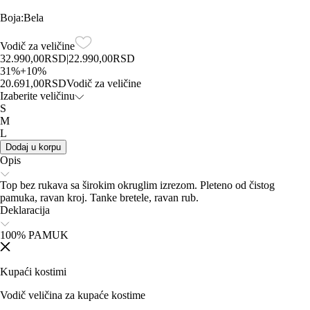
Boja
:
Bela
Vodič za veličine
32.990,00
RSD
|
22.990,00
RSD
31
%
+
10
%
20.691,00
RSD
Vodič za veličine
Izaberite veličinu
S
M
L
Dodaj u korpu
Opis
Top bez rukava sa širokim okruglim izrezom. Pleteno od čistog
pamuka, ravan kroj. Tanke bretele, ravan rub.
Deklaracija
100% PAMUK
Kupaći kostimi
Vodič veličina za kupaće kostime