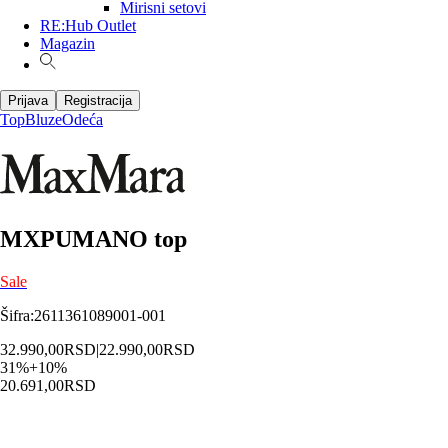
Mirisni setovi
RE:Hub Outlet
Magazin
Prijava
Registracija
Top
Bluze
Odeća
MXPUMANO top
Sale
Šifra
:
2611361089001-001
32.990,00
RSD
|
22.990,00
RSD
31
%
+
10
%
20.691,00
RSD