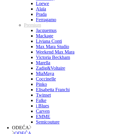
Loewe
Alaïa
Prada
Ferragamo
Premium
Jacquemus
Mackage
Liviana Conti
Max Mara Studio
Weekend Max Mara
Victoria Beckham
Marella
Zadig&Voltaire
MiaMaya
Coccinelle
Pinko
Elisabetta Franchi
Twinset
Falke
i Blues
Carven
EMME
Semicouture
ODEĆA
ODEĆA