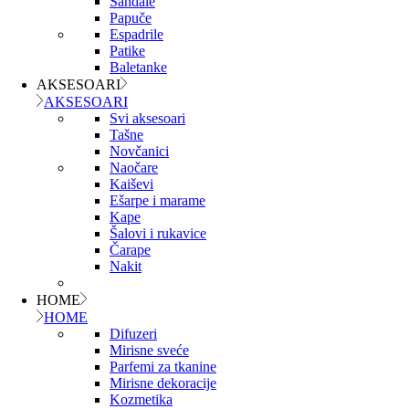
Sandale
Papuče
Espadrile
Patike
Baletanke
AKSESOARI
AKSESOARI
Svi aksesoari
Tašne
Novčanici
Naočare
Kaiševi
Ešarpe i marame
Kape
Šalovi i rukavice
Čarape
Nakit
HOME
HOME
Difuzeri
Mirisne sveće
Parfemi za tkanine
Mirisne dekoracije
Kozmetika