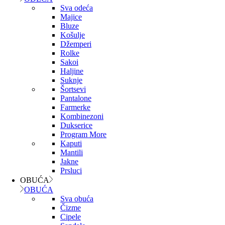
Sva odeća
Majice
Bluze
Košulje
Džemperi
Rolke
Sakoi
Haljine
Suknje
Šortsevi
Pantalone
Farmerke
Kombinezoni
Dukserice
Program More
Kaputi
Mantili
Jakne
Prsluci
OBUĆA
OBUĆA
Sva obuća
Čizme
Cipele