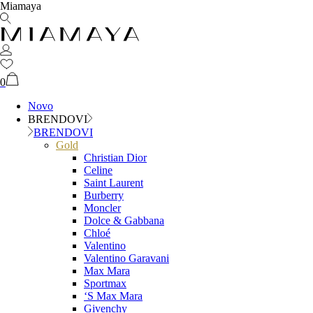
Miamaya
0
Novo
BRENDOVI
BRENDOVI
Gold
Christian Dior
Celine
Saint Laurent
Burberry
Moncler
Dolce & Gabbana
Chloé
Valentino
Valentino Garavani
Max Mara
Sportmax
‘S Max Mara
Givenchy