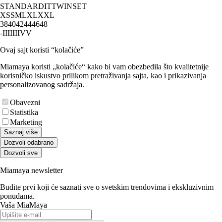
STANDARD
IT
TWINSET
XS
S
M
L
XL
XXL
38
40
42
44
46
48
-
I
II
III
IV
V
Ovaj sajt koristi “kolačiće”
Miamaya koristi „kolačiće“ kako bi vam obezbedila što kvalitetnije
korisničko iskustvo prilikom pretraživanja sajta, kao i prikazivanja
personalizovanog sadržaja.
Obavezni
Statistika
Marketing
Saznaj više
Dozvoli odabrano
Dozvoli sve
Miamaya newsletter
Budite prvi koji će saznati sve o svetskim trendovima i ekskluzivnim
ponudama.
Vaša MiaMaya