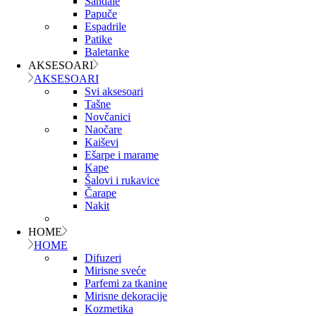
Sandale
Papuče
Espadrile
Patike
Baletanke
AKSESOARI
AKSESOARI
Svi aksesoari
Tašne
Novčanici
Naočare
Kaiševi
Ešarpe i marame
Kape
Šalovi i rukavice
Čarape
Nakit
HOME
HOME
Difuzeri
Mirisne sveće
Parfemi za tkanine
Mirisne dekoracije
Kozmetika