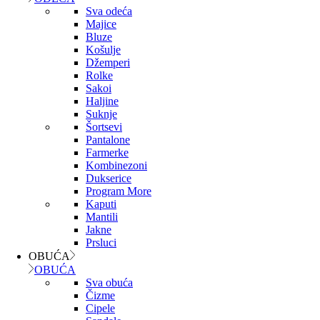
Sva odeća
Majice
Bluze
Košulje
Džemperi
Rolke
Sakoi
Haljine
Suknje
Šortsevi
Pantalone
Farmerke
Kombinezoni
Dukserice
Program More
Kaputi
Mantili
Jakne
Prsluci
OBUĆA
OBUĆA
Sva obuća
Čizme
Cipele