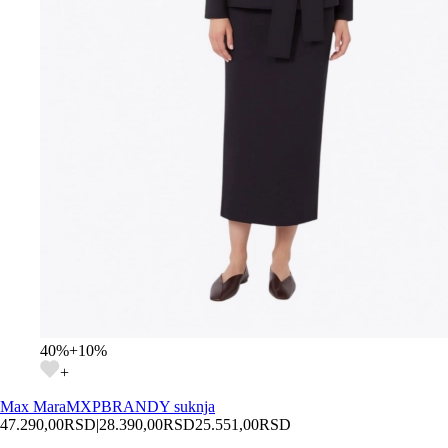
40
%
+
10
%
+
Max Mara
MXPBRANDY suknja
47.290,00
RSD
|
28.390,00
RSD
25.551,00
RSD