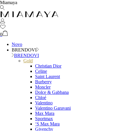
Miamaya
0
Novo
BRENDOVI
BRENDOVI
Gold
Christian Dior
Celine
Saint Laurent
Burberry
Moncler
Dolce & Gabbana
Chloé
Valentino
Valentino Garavani
Max Mara
Sportmax
‘S Max Mara
Givenchy