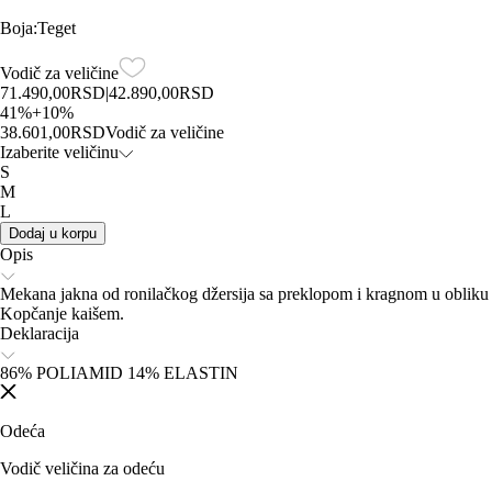
Boja
:
Teget
Vodič za veličine
71.490,00
RSD
|
42.890,00
RSD
41
%
+
10
%
38.601,00
RSD
Vodič za veličine
Izaberite veličinu
S
M
L
Dodaj u korpu
Opis
Mekana jakna od ronilačkog džersija sa preklopom i kragnom u oblik
Kopčanje kaišem.
Deklaracija
86% POLIAMID 14% ELASTIN
Odeća
Vodič veličina za odeću