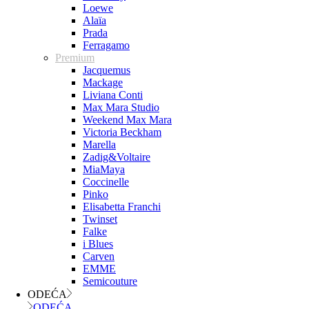
Loewe
Alaïa
Prada
Ferragamo
Premium
Jacquemus
Mackage
Liviana Conti
Max Mara Studio
Weekend Max Mara
Victoria Beckham
Marella
Zadig&Voltaire
MiaMaya
Coccinelle
Pinko
Elisabetta Franchi
Twinset
Falke
i Blues
Carven
EMME
Semicouture
ODEĆA
ODEĆA