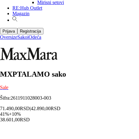
Mirisni setovi
RE:Hub Outlet
Magazin
Prijava
Registracija
Oversize
Sakoi
Odeća
MXPTALAMO sako
Sale
Šifra
:
2611911028003-003
71.490,00
RSD
|
42.890,00
RSD
41
%
+
10
%
38.601,00
RSD