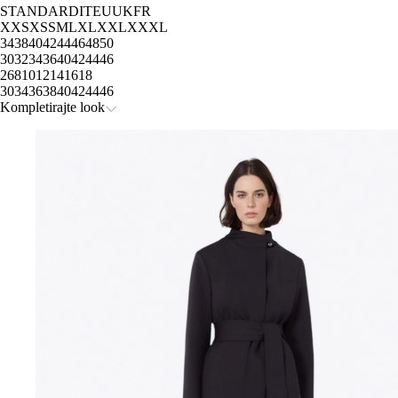
STANDARD
IT
EU
UK
FR
XXS
XS
S
M
L
XL
XXL
XXXL
34
38
40
42
44
46
48
50
30
32
34
36
40
42
44
46
2
6
8
10
12
14
16
18
30
34
36
38
40
42
44
46
Kompletirajte look