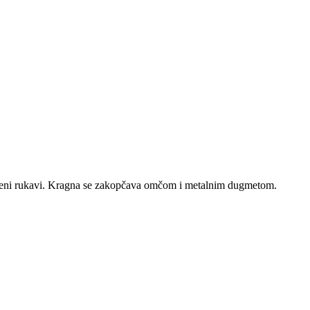
iveni rukavi. Kragna se zakopčava omčom i metalnim dugmetom.