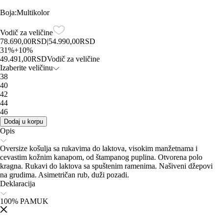
Boja
:
Multikolor
Vodič za veličine
78.690,00
RSD
|
54.990,00
RSD
31
%
+
10
%
49.491,00
RSD
Vodič za veličine
Izaberite veličinu
38
40
42
44
46
Dodaj u korpu
Opis
Oversize košulja sa rukavima do laktova, visokim manžetnama i
cevastim kožnim kanapom, od štampanog puplina. Otvorena polo
kragna. Rukavi do laktova sa spuštenim ramenima. Našiveni džepovi
na grudima. Asimetričan rub, duži pozadi.
Deklaracija
100% PAMUK