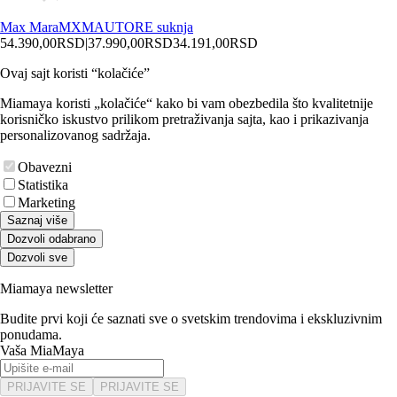
Max Mara
MXMAUTORE suknja
54.390,00
RSD
|
37.990,00
RSD
34.191,00
RSD
Ovaj sajt koristi “kolačiće”
Miamaya koristi „kolačiće“ kako bi vam obezbedila što kvalitetnije
korisničko iskustvo prilikom pretraživanja sajta, kao i prikazivanja
personalizovanog sadržaja.
Obavezni
Statistika
Marketing
Saznaj više
Dozvoli odabrano
Dozvoli sve
Miamaya newsletter
Budite prvi koji će saznati sve o svetskim trendovima i ekskluzivnim
ponudama.
Vaša MiaMaya
PRIJAVITE SE
PRIJAVITE SE