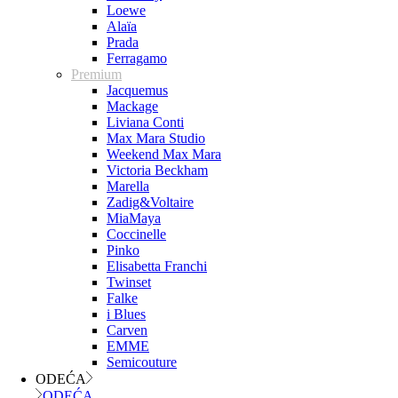
Loewe
Alaïa
Prada
Ferragamo
Premium
Jacquemus
Mackage
Liviana Conti
Max Mara Studio
Weekend Max Mara
Victoria Beckham
Marella
Zadig&Voltaire
MiaMaya
Coccinelle
Pinko
Elisabetta Franchi
Twinset
Falke
i Blues
Carven
EMME
Semicouture
ODEĆA
ODEĆA