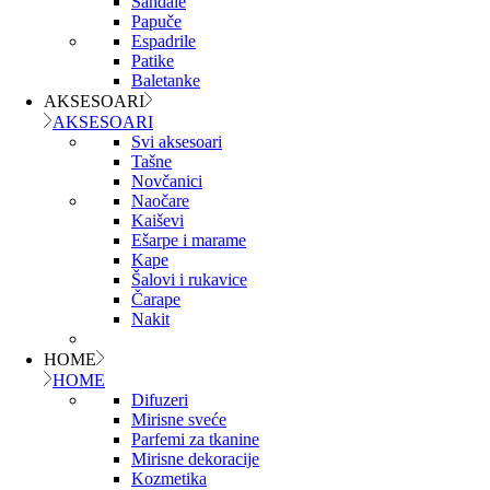
Sandale
Papuče
Espadrile
Patike
Baletanke
AKSESOARI
AKSESOARI
Svi aksesoari
Tašne
Novčanici
Naočare
Kaiševi
Ešarpe i marame
Kape
Šalovi i rukavice
Čarape
Nakit
HOME
HOME
Difuzeri
Mirisne sveće
Parfemi za tkanine
Mirisne dekoracije
Kozmetika