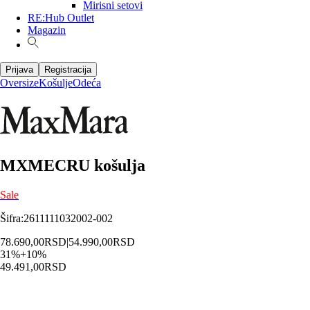
Mirisni setovi
RE:Hub Outlet
Magazin
Prijava
Registracija
Oversize
Košulje
Odeća
MXMECRU košulja
Sale
Šifra
:
2611111032002-002
78.690,00
RSD
|
54.990,00
RSD
31
%
+
10
%
49.491,00
RSD