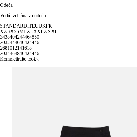
Odeća
Vodič veličina za odeću
STANDARD
IT
EU
UK
FR
XXS
XS
S
M
L
XL
XXL
XXXL
34
38
40
42
44
46
48
50
30
32
34
36
40
42
44
46
2
6
8
10
12
14
16
18
30
34
36
38
40
42
44
46
Kompletirajte look