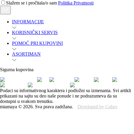
Slažem se i pročitala/o sam
Politika Privatnosti
INFORMACIJE
KORISNIČKI SERVIS
POMOĆ PRI KUPOVINI
ASORTIMAN
Sigurna kupovina
Podaci su informativnog karaktera i podložni su izmenama. Svi artikli
prikazani na sajtu su deo naše ponude i ne podrazumeva da su
dostupni u svakom trenutku.
miamaya
©
2026
.
Sva prava zadržana.
Developed by Cubes