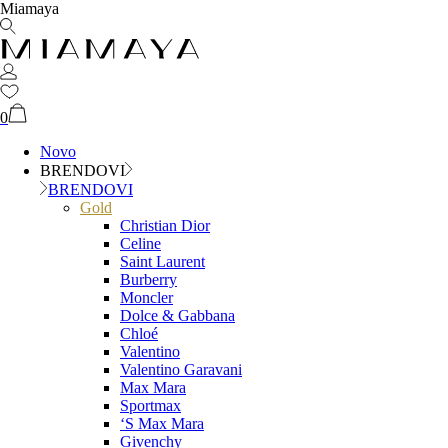
Miamaya
0
Novo
BRENDOVI
BRENDOVI
Gold
Christian Dior
Celine
Saint Laurent
Burberry
Moncler
Dolce & Gabbana
Chloé
Valentino
Valentino Garavani
Max Mara
Sportmax
‘S Max Mara
Givenchy