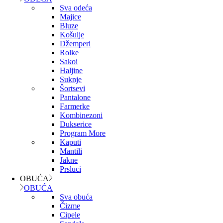
Sva odeća
Majice
Bluze
Košulje
Džemperi
Rolke
Sakoi
Haljine
Suknje
Šortsevi
Pantalone
Farmerke
Kombinezoni
Dukserice
Program More
Kaputi
Mantili
Jakne
Prsluci
OBUĆA
OBUĆA
Sva obuća
Čizme
Cipele