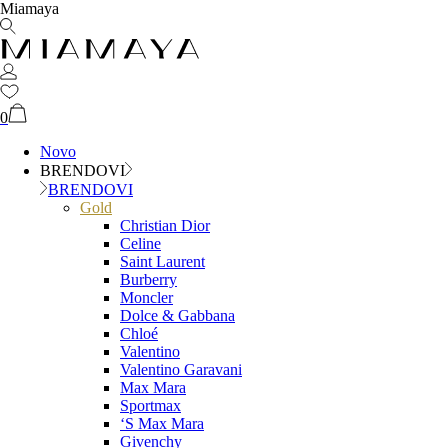
Miamaya
0
Novo
BRENDOVI
BRENDOVI
Gold
Christian Dior
Celine
Saint Laurent
Burberry
Moncler
Dolce & Gabbana
Chloé
Valentino
Valentino Garavani
Max Mara
Sportmax
‘S Max Mara
Givenchy