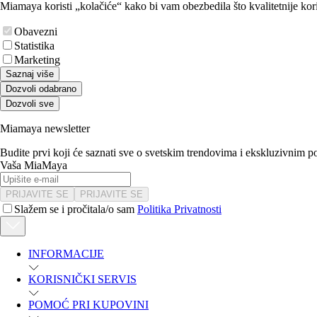
Miamaya koristi „kolačiće“ kako bi vam obezbedila što kvalitetnije kori
Obavezni
Statistika
Marketing
Saznaj više
Dozvoli odabrano
Dozvoli sve
Miamaya newsletter
Budite prvi koji će saznati sve o svetskim trendovima i ekskluzivnim 
Vaša MiaMaya
PRIJAVITE SE
PRIJAVITE SE
Slažem se i pročitala/o sam
Politika Privatnosti
INFORMACIJE
KORISNIČKI SERVIS
POMOĆ PRI KUPOVINI