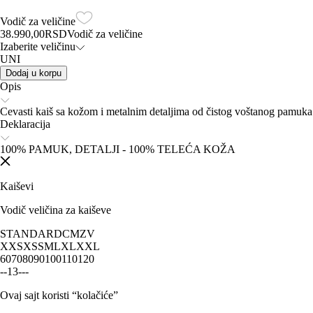
Vodič za veličine
38.990,00
RSD
Vodič za veličine
Izaberite veličinu
UNI
Dodaj u korpu
Opis
Cevasti kaiš sa kožom i metalnim detaljima od čistog voštanog pamuka.
Deklaracija
100% PAMUK, DETALJI - 100% TELEĆA KOŽA
Kaiševi
Vodič veličina za kaiševe
STANDARD
CM
ZV
XXS
XS
S
M
L
XL
XXL
60
70
80
90
100
110
120
-
-
1
3
-
-
-
Ovaj sajt koristi “kolačiće”