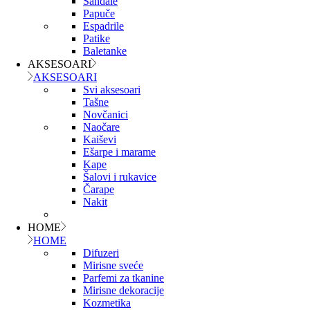
Sandale
Papuče
Espadrile
Patike
Baletanke
AKSESOARI
AKSESOARI
Svi aksesoari
Tašne
Novčanici
Naočare
Kaiševi
Ešarpe i marame
Kape
Šalovi i rukavice
Čarape
Nakit
HOME
HOME
Difuzeri
Mirisne sveće
Parfemi za tkanine
Mirisne dekoracije
Kozmetika