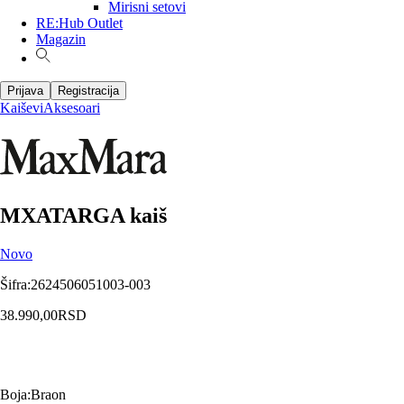
Mirisni setovi
RE:Hub Outlet
Magazin
Prijava
Registracija
Kaiševi
Aksesoari
MXATARGA kaiš
Novo
Šifra
:
2624506051003-003
38.990,00
RSD
Boja
:
Braon