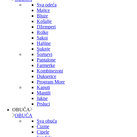
Sva odeća
Majice
Bluze
Košulje
Džemperi
Rolke
Sakoi
Haljine
Suknje
Šortsevi
Pantalone
Farmerke
Kombinezoni
Dukserice
Program More
Kaputi
Mantili
Jakne
Prsluci
OBUĆA
OBUĆA
Sva obuća
Čizme
Cipele