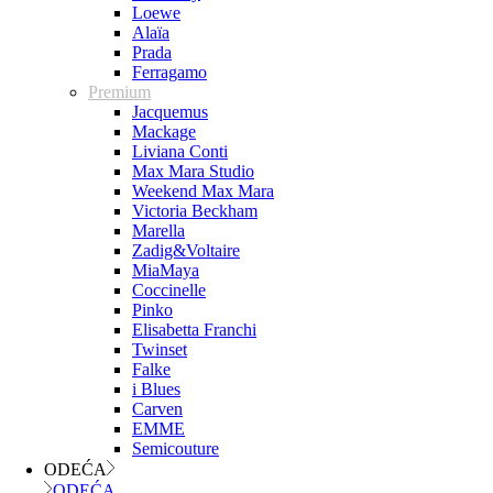
Loewe
Alaïa
Prada
Ferragamo
Premium
Jacquemus
Mackage
Liviana Conti
Max Mara Studio
Weekend Max Mara
Victoria Beckham
Marella
Zadig&Voltaire
MiaMaya
Coccinelle
Pinko
Elisabetta Franchi
Twinset
Falke
i Blues
Carven
EMME
Semicouture
ODEĆA
ODEĆA