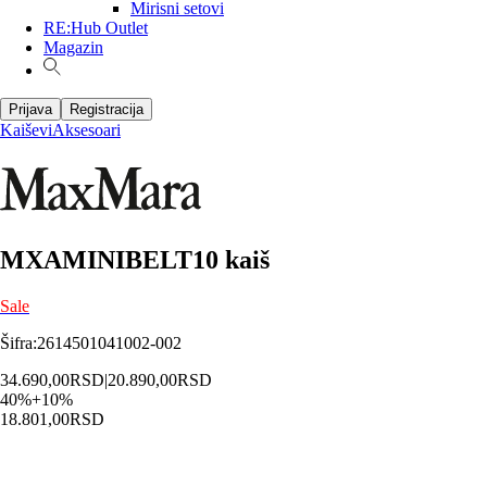
Mirisni setovi
RE:Hub Outlet
Magazin
Prijava
Registracija
Kaiševi
Aksesoari
MXAMINIBELT10 kaiš
Sale
Šifra
:
2614501041002-002
34.690,00
RSD
|
20.890,00
RSD
40
%
+
10
%
18.801,00
RSD