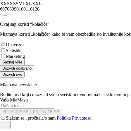
XXS
XS
S
M
L
XL
XXL
60
70
80
90
100
110
120
-
-
1
3
-
-
-
Ovaj sajt koristi “kolačiće”
Miamaya koristi „kolačiće“ kako bi vam obezbedila što kvalitetnije kori
Obavezni
Statistika
Marketing
Saznaj više
Dozvoli odabrano
Dozvoli sve
Miamaya newsletter
Budite prvi koji će saznati sve o svetskim trendovima i ekskluzivnim 
Vaša MiaMaya
PRIJAVITE SE
PRIJAVITE SE
Slažem se i pročitala/o sam
Politika Privatnosti