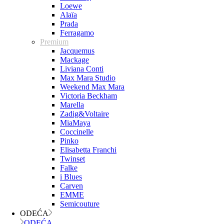
Loewe
Alaïa
Prada
Ferragamo
Premium
Jacquemus
Mackage
Liviana Conti
Max Mara Studio
Weekend Max Mara
Victoria Beckham
Marella
Zadig&Voltaire
MiaMaya
Coccinelle
Pinko
Elisabetta Franchi
Twinset
Falke
i Blues
Carven
EMME
Semicouture
ODEĆA
ODEĆA