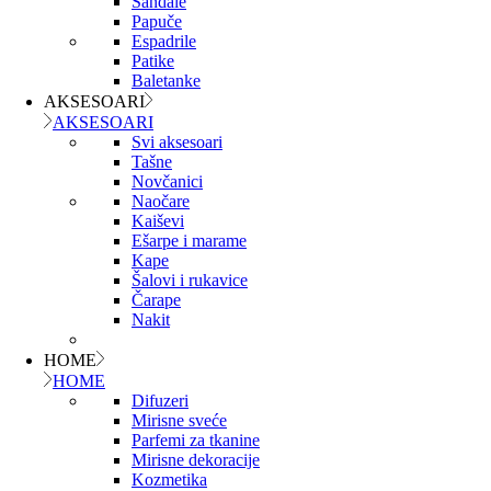
Sandale
Papuče
Espadrile
Patike
Baletanke
AKSESOARI
AKSESOARI
Svi aksesoari
Tašne
Novčanici
Naočare
Kaiševi
Ešarpe i marame
Kape
Šalovi i rukavice
Čarape
Nakit
HOME
HOME
Difuzeri
Mirisne sveće
Parfemi za tkanine
Mirisne dekoracije
Kozmetika