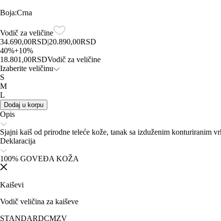
Boja
:
Crna
Vodič za veličine
34.690,00
RSD
|
20.890,00
RSD
40
%
+
10
%
18.801,00
RSD
Vodič za veličine
Izaberite veličinu
S
M
L
Dodaj u korpu
Opis
Sjajni kaiš od prirodne teleće kože, tanak sa izduženim konturiranim
Deklaracija
100% GOVEĐA KOŽA
Kaiševi
Vodič veličina za kaiševe
STANDARD
CM
ZV