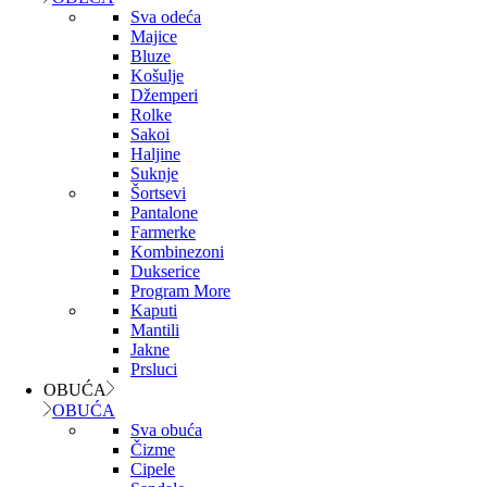
Sva odeća
Majice
Bluze
Košulje
Džemperi
Rolke
Sakoi
Haljine
Suknje
Šortsevi
Pantalone
Farmerke
Kombinezoni
Dukserice
Program More
Kaputi
Mantili
Jakne
Prsluci
OBUĆA
OBUĆA
Sva obuća
Čizme
Cipele