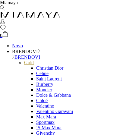
Miamaya
0
Novo
BRENDOVI
BRENDOVI
Gold
Christian Dior
Celine
Saint Laurent
Burberry
Moncler
Dolce & Gabbana
Chloé
Valentino
Valentino Garavani
Max Mara
Sportmax
‘S Max Mara
Givenchy