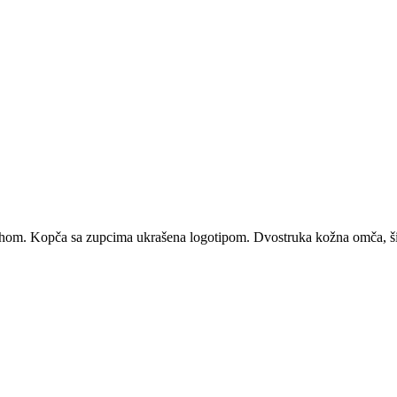
 vrhom. Kopča sa zupcima ukrašena logotipom. Dvostruka kožna omča, š