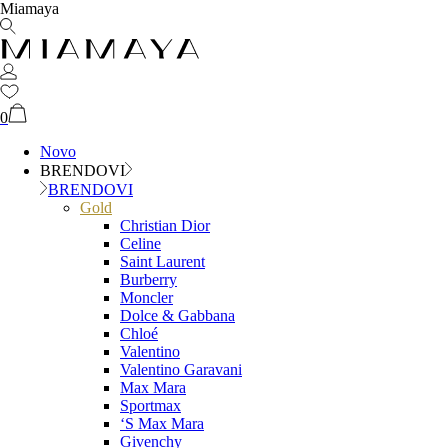
Miamaya
0
Novo
BRENDOVI
BRENDOVI
Gold
Christian Dior
Celine
Saint Laurent
Burberry
Moncler
Dolce & Gabbana
Chloé
Valentino
Valentino Garavani
Max Mara
Sportmax
‘S Max Mara
Givenchy