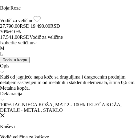
Boja
:
Roze
Vodič za veličine
27.790,00
RSD
|
19.490,00
RSD
30
%
+
10
%
17.541,00
RSD
Vodič za veličine
Izaberite veličinu
M
L
Dodaj u korpu
Opis
Kaiš od jagnjeće napa kože sa draguljima i dragocenim prednjim
detaljem sastavljenim od metalnih i staklenih elemenata, širina 0,6 cm.
Metalna kopča.
Deklaracija
100% JAGNJEĆA KOŽA, MAT 2 - 100% TELEČA KOŽA,
DETALJI - METAL, STAKLO
Kaiševi
Vodič veličina za kaiševe