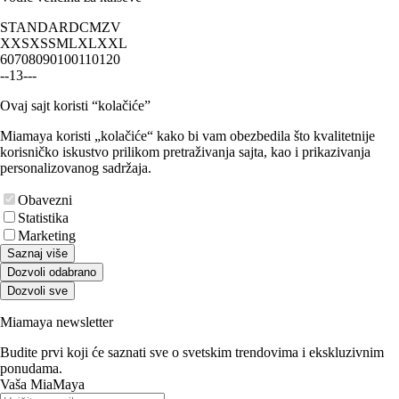
STANDARD
CM
ZV
XXS
XS
S
M
L
XL
XXL
60
70
80
90
100
110
120
-
-
1
3
-
-
-
Ovaj sajt koristi “kolačiće”
Miamaya koristi „kolačiće“ kako bi vam obezbedila što kvalitetnije
korisničko iskustvo prilikom pretraživanja sajta, kao i prikazivanja
personalizovanog sadržaja.
Obavezni
Statistika
Marketing
Saznaj više
Dozvoli odabrano
Dozvoli sve
Miamaya newsletter
Budite prvi koji će saznati sve o svetskim trendovima i ekskluzivnim
ponudama.
Vaša MiaMaya