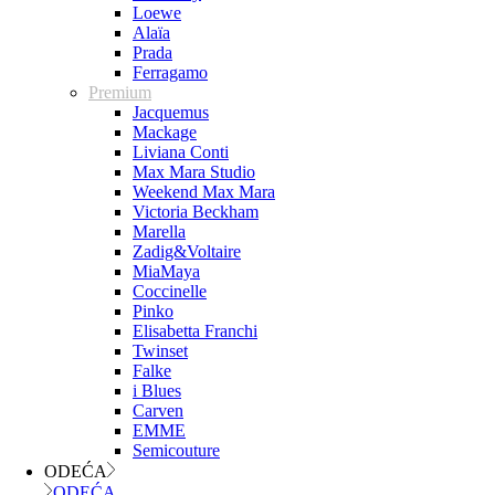
Loewe
Alaïa
Prada
Ferragamo
Premium
Jacquemus
Mackage
Liviana Conti
Max Mara Studio
Weekend Max Mara
Victoria Beckham
Marella
Zadig&Voltaire
MiaMaya
Coccinelle
Pinko
Elisabetta Franchi
Twinset
Falke
i Blues
Carven
EMME
Semicouture
ODEĆA
ODEĆA