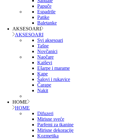
Sandale
Papuče
Espadrile
Patike
Baletanke
AKSESOARI
AKSESOARI
Svi aksesoari
Tašne
Novčanici
Naočare
Kaiševi
Ešarpe i marame
Kape
Šalovi i rukavice
Čarape
Nakit
HOME
HOME
Difuzeri
Mirisne sveće
Parfemi za tkanine
Mirisne dekoracije
Kozmetika