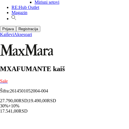
Mirisni setovi
RE:Hub Outlet
Magazin
Prijava
Registracija
Kaiševi
Aksesoari
MXAFUMANTE kaiš
Sale
Šifra
:
2614501052004-004
27.790,00
RSD
|
19.490,00
RSD
30
%
+
10
%
17.541,00
RSD