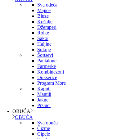
Sva odeća
Majice
Bluze
Košulje
Džemperi
Rolke
Sakoi
Haljine
Suknje
Šortsevi
Pantalone
Farmerke
Kombinezoni
Dukserice
Program More
Kaputi
Mantili
Jakne
Prsluci
OBUĆA
OBUĆA
Sva obuća
Čizme
Cipele