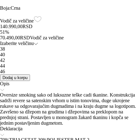
Boja
:
Crna
Vodič za veličine
140.990,00
RSD
51
%
70.490,00
RSD
Vodič za veličine
Izaberite veličinu
38
40
42
44
46
Dodaj u korpu
Opis
Oversize smoking sako od luksuzne teške cadi tkanine. Konstrukcija
sadrži revere sa satenskim vrhom u istim tonovima, duge ukrojene
rukave sa odgovarajućim dugmadima i na kraju dugme sa logotipom.
Završeno sa džepom na grudima i džepovima sa preklopom na
prednjoj strani. Postavljen u monogram žakard tkaninu i kopča se
jednim postavljenim dugmetom.
Deklaracija
70%TRIACETAT 30%POLIESTER,MAT 2-