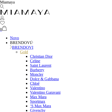
Miamaya
0
Novo
BRENDOVI
BRENDOVI
Gold
Christian Dior
Celine
Saint Laurent
Burberry
Moncler
Dolce & Gabbana
Chloé
Valentino
Valentino Garavani
Max Mara
Sportmax
‘S Max Mara
Givenchy