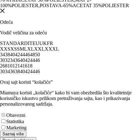
100%POLIESTER,POSTAVA-65%ACETAT 35%POLIESTER
Odeća
Vodič veličina za odeću
STANDARD
IT
EU
UK
FR
XXS
XS
S
M
L
XL
XXL
XXXL
34
38
40
42
44
46
48
50
30
32
34
36
40
42
44
46
2
6
8
10
12
14
16
18
30
34
36
38
40
42
44
46
Ovaj sajt koristi “kolačiće”
Miamaya koristi „kolačiće“ kako bi vam obezbedila što kvalitetnije
korisničko iskustvo prilikom pretraživanja sajta, kao i prikazivanja
personalizovanog sadržaja.
Obavezni
Statistika
Marketing
Saznaj više