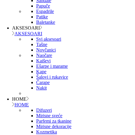
Sandale
Papuče
Espadrile
Patike
Baletanke
AKSESOARI
AKSESOARI
Svi aksesoari
Tašne
Novčanici
Naočare
Kaiševi
Ešarpe i marame
Kape
Šalovi i rukavice
Čarape
Nakit
HOME
HOME
Difuzeri
Mirisne sveće
Parfemi za tkanine
Mirisne dekoracije
Kozmetika