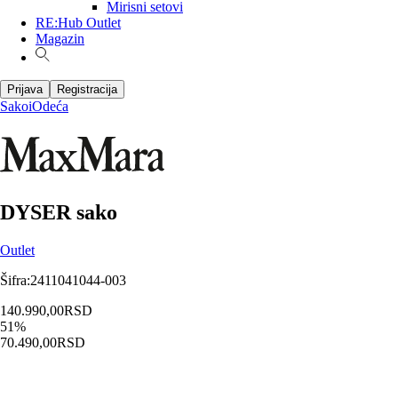
Mirisni setovi
RE:Hub Outlet
Magazin
Prijava
Registracija
Sakoi
Odeća
DYSER sako
Outlet
Šifra
:
2411041044-003
140.990,00
RSD
51
%
70.490,00
RSD