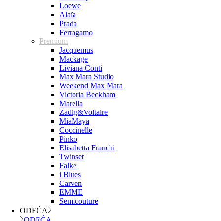
Loewe
Alaïa
Prada
Ferragamo
Premium
Jacquemus
Mackage
Liviana Conti
Max Mara Studio
Weekend Max Mara
Victoria Beckham
Marella
Zadig&Voltaire
MiaMaya
Coccinelle
Pinko
Elisabetta Franchi
Twinset
Falke
i Blues
Carven
EMME
Semicouture
ODEĆA
ODEĆA