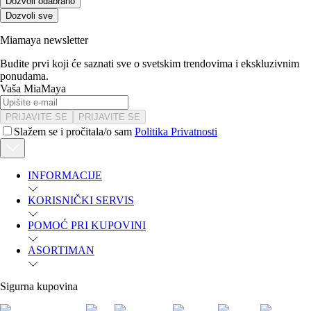
Dozvoli odabrano
Dozvoli sve
Miamaya newsletter
Budite prvi koji će saznati sve o svetskim trendovima i ekskluzivnim
ponudama.
Vaša MiaMaya
PRIJAVITE SE
PRIJAVITE SE
Slažem se i pročitala/o sam
Politika Privatnosti
INFORMACIJE
KORISNIČKI SERVIS
POMOĆ PRI KUPOVINI
ASORTIMAN
Sigurna kupovina