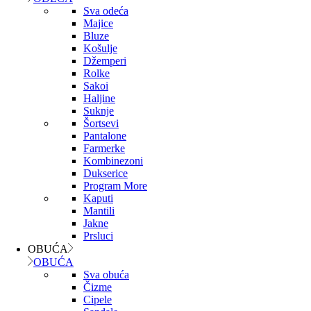
Sva odeća
Majice
Bluze
Košulje
Džemperi
Rolke
Sakoi
Haljine
Suknje
Šortsevi
Pantalone
Farmerke
Kombinezoni
Dukserice
Program More
Kaputi
Mantili
Jakne
Prsluci
OBUĆA
OBUĆA
Sva obuća
Čizme
Cipele