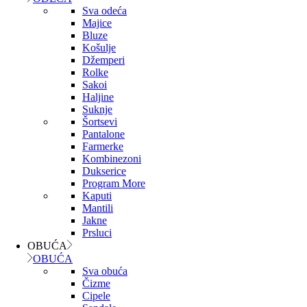
Sva odeća
Majice
Bluze
Košulje
Džemperi
Rolke
Sakoi
Haljine
Suknje
Šortsevi
Pantalone
Farmerke
Kombinezoni
Dukserice
Program More
Kaputi
Mantili
Jakne
Prsluci
OBUĆA
OBUĆA
Sva obuća
Čizme
Cipele