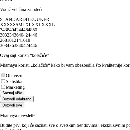
Vodič veličina za odeću
STANDARD
IT
EU
UK
FR
XXS
XS
S
M
L
XL
XXL
XXXL
34
38
40
42
44
46
48
50
30
32
34
36
40
42
44
46
2
6
8
10
12
14
16
18
30
34
36
38
40
42
44
46
Ovaj sajt koristi “kolačiće”
Miamaya koristi „kolačiće“ kako bi vam obezbedila što kvalitetnije kori
Obavezni
Statistika
Marketing
Saznaj više
Dozvoli odabrano
Dozvoli sve
Miamaya newsletter
Budite prvi koji će saznati sve o svetskim trendovima i ekskluzivnim 