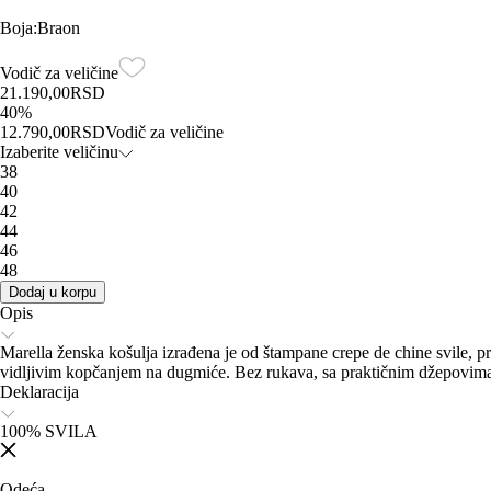
Boja
:
Braon
Vodič za veličine
21.190,00
RSD
40
%
12.790,00
RSD
Vodič za veličine
Izaberite veličinu
38
40
42
44
46
48
Dodaj u korpu
Opis
Marella ženska košulja izrađena je od štampane crepe de chine svile, 
vidljivim kopčanjem na dugmiće. Bez rukava, sa praktičnim džepovima na
Deklaracija
100% SVILA
Odeća