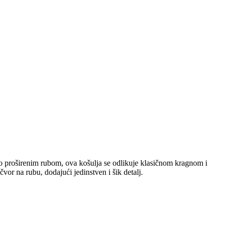
go proširenim rubom, ova košulja se odlikuje klasičnom kragnom i
or na rubu, dodajući jedinstven i šik detalj.