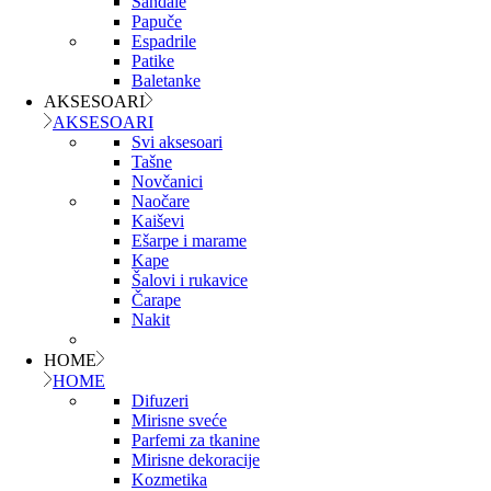
Sandale
Papuče
Espadrile
Patike
Baletanke
AKSESOARI
AKSESOARI
Svi aksesoari
Tašne
Novčanici
Naočare
Kaiševi
Ešarpe i marame
Kape
Šalovi i rukavice
Čarape
Nakit
HOME
HOME
Difuzeri
Mirisne sveće
Parfemi za tkanine
Mirisne dekoracije
Kozmetika