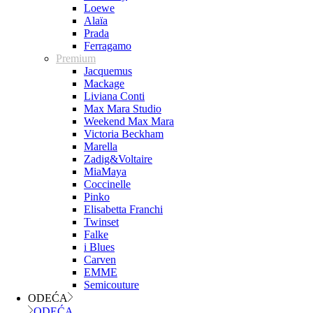
Loewe
Alaïa
Prada
Ferragamo
Premium
Jacquemus
Mackage
Liviana Conti
Max Mara Studio
Weekend Max Mara
Victoria Beckham
Marella
Zadig&Voltaire
MiaMaya
Coccinelle
Pinko
Elisabetta Franchi
Twinset
Falke
i Blues
Carven
EMME
Semicouture
ODEĆA
ODEĆA