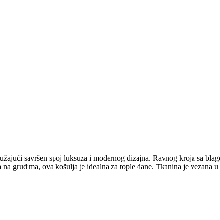
pružajući savršen spoj luksuza i modernog dizajna. Ravnog kroja sa bla
 grudima, ova košulja je idealna za tople dane. Tkanina je vezana u čv