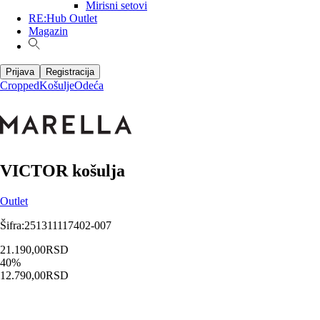
Mirisni setovi
RE:Hub Outlet
Magazin
Prijava
Registracija
Cropped
Košulje
Odeća
VICTOR košulja
Outlet
Šifra
:
251311117402-007
21.190,00
RSD
40
%
12.790,00
RSD