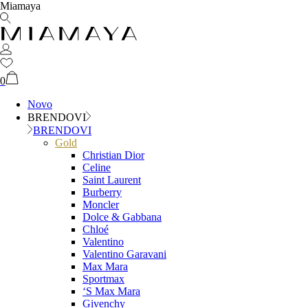
Miamaya
0
Novo
BRENDOVI
BRENDOVI
Gold
Christian Dior
Celine
Saint Laurent
Burberry
Moncler
Dolce & Gabbana
Chloé
Valentino
Valentino Garavani
Max Mara
Sportmax
‘S Max Mara
Givenchy