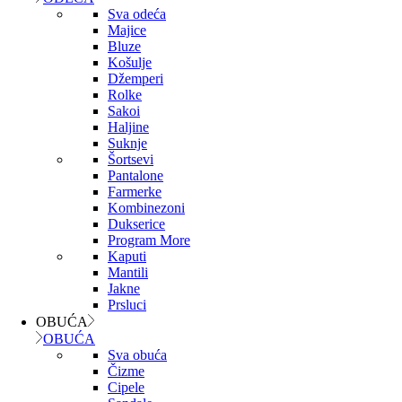
Sva odeća
Majice
Bluze
Košulje
Džemperi
Rolke
Sakoi
Haljine
Suknje
Šortsevi
Pantalone
Farmerke
Kombinezoni
Dukserice
Program More
Kaputi
Mantili
Jakne
Prsluci
OBUĆA
OBUĆA
Sva obuća
Čizme
Cipele