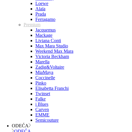
Loewe
Alaïa
Prada
Ferragamo
Premium
Jacquemus
Mackage
Liviana Conti
Max Mara Studio
Weekend Max Mara
Victoria Beckham
Marella
Zadig&Voltaire
MiaMaya
Coccinelle
Pinko
Elisabetta Franchi
Twinset
Falke
i Blues
Carven
EMME
Semicouture
ODEĆA
ODEĆA