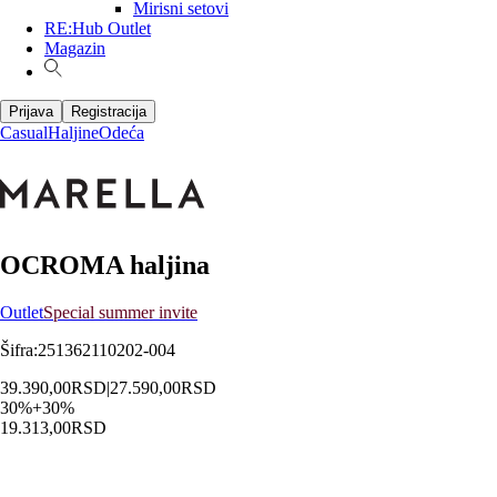
Mirisni setovi
RE:Hub Outlet
Magazin
Prijava
Registracija
Casual
Haljine
Odeća
OCROMA haljina
Outlet
Special summer invite
Šifra
:
251362110202-004
39.390,00
RSD
|
27.590,00
RSD
30
%
+
30
%
19.313,00
RSD