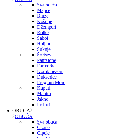
Sva odeća
Majice
Bluze
Košulje
Džemperi
Rolke
Sakoi
Haljine
Suknje
Šortsevi
Pantalone
Farmerke
Kombinezoni
Dukserice
Program More
Kaputi
Mantili
Jakne
Prsluci
OBUĆA
OBUĆA
Sva obuća
Čizme
Cipele