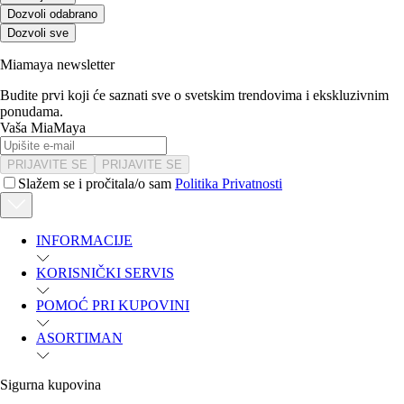
Dozvoli odabrano
Dozvoli sve
Miamaya newsletter
Budite prvi koji će saznati sve o svetskim trendovima i ekskluzivnim
ponudama.
Vaša MiaMaya
PRIJAVITE SE
PRIJAVITE SE
Slažem se i pročitala/o sam
Politika Privatnosti
INFORMACIJE
KORISNIČKI SERVIS
POMOĆ PRI KUPOVINI
ASORTIMAN
Sigurna kupovina