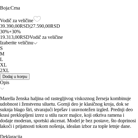
Boja
:
Crna
Vodič za veličine
39.390,00
RSD
|
27.590,00
RSD
30
%
+
30
%
19.313,00
RSD
Vodič za veličine
Izaberite veličinu
S
M
L
XL
2XL
Dodaj u korpu
Opis
Marella ženska haljina od rastegljivog viskoznog žerseja kombinuje
udobnost i ženstvenu siluetu. Gornji deo je klasičnog kroja, dok se
suknja blago širi, stvarajući lepršav i uravnotežen izgled. Prednji deo
krasi preklopljeni izrez u stilu racer majice, koji otkriva ramena i
dodaje moderan, sportski akcenat. Model je bez postave, što doprinosi
lakoći i prijatnosti tokom nošenja, idealan izbor za tople letnje dane.
Deklaracija