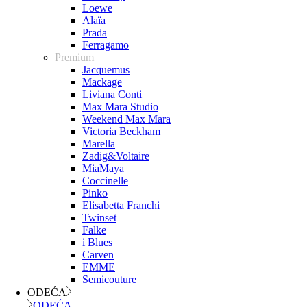
Loewe
Alaïa
Prada
Ferragamo
Premium
Jacquemus
Mackage
Liviana Conti
Max Mara Studio
Weekend Max Mara
Victoria Beckham
Marella
Zadig&Voltaire
MiaMaya
Coccinelle
Pinko
Elisabetta Franchi
Twinset
Falke
i Blues
Carven
EMME
Semicouture
ODEĆA
ODEĆA