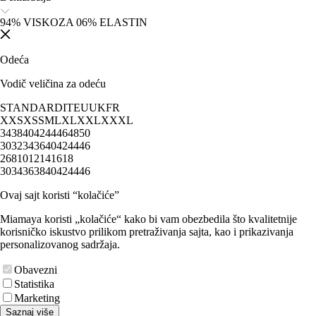
94% VISKOZA 06% ELASTIN
Odeća
Vodič veličina za odeću
STANDARD
IT
EU
UK
FR
XXS
XS
S
M
L
XL
XXL
XXXL
34
38
40
42
44
46
48
50
30
32
34
36
40
42
44
46
2
6
8
10
12
14
16
18
30
34
36
38
40
42
44
46
Ovaj sajt koristi “kolačiće”
Miamaya koristi „kolačiće“ kako bi vam obezbedila što kvalitetnije
korisničko iskustvo prilikom pretraživanja sajta, kao i prikazivanja
personalizovanog sadržaja.
Obavezni
Statistika
Marketing
Saznaj više