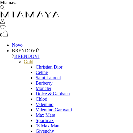
Miamaya
0
Novo
BRENDOVI
BRENDOVI
Gold
Christian Dior
Celine
Saint Laurent
Burberry
Moncler
Dolce & Gabbana
Chloé
Valentino
Valentino Garavani
Max Mara
Sportmax
‘S Max Mara
Givenchy