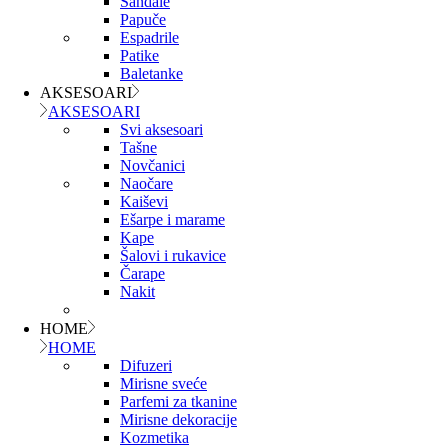
Sandale
Papuče
Espadrile
Patike
Baletanke
AKSESOARI
AKSESOARI
Svi aksesoari
Tašne
Novčanici
Naočare
Kaiševi
Ešarpe i marame
Kape
Šalovi i rukavice
Čarape
Nakit
HOME
HOME
Difuzeri
Mirisne sveće
Parfemi za tkanine
Mirisne dekoracije
Kozmetika