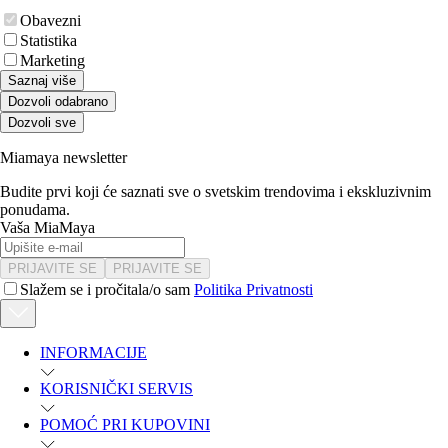
Obavezni
Statistika
Marketing
Saznaj više
Dozvoli odabrano
Dozvoli sve
Miamaya newsletter
Budite prvi koji će saznati sve o svetskim trendovima i ekskluzivnim
ponudama.
Vaša MiaMaya
PRIJAVITE SE
PRIJAVITE SE
Slažem se i pročitala/o sam
Politika Privatnosti
INFORMACIJE
KORISNIČKI SERVIS
POMOĆ PRI KUPOVINI