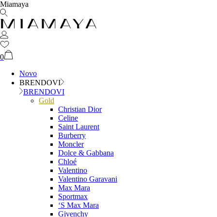
Miamaya
0
Novo
BRENDOVI
BRENDOVI
Gold
Christian Dior
Celine
Saint Laurent
Burberry
Moncler
Dolce & Gabbana
Chloé
Valentino
Valentino Garavani
Max Mara
Sportmax
‘S Max Mara
Givenchy