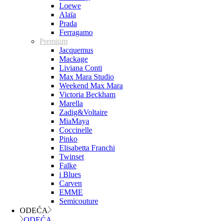
Loewe
Alaïa
Prada
Ferragamo
Premium
Jacquemus
Mackage
Liviana Conti
Max Mara Studio
Weekend Max Mara
Victoria Beckham
Marella
Zadig&Voltaire
MiaMaya
Coccinelle
Pinko
Elisabetta Franchi
Twinset
Falke
i Blues
Carven
EMME
Semicouture
ODEĆA
ODEĆA