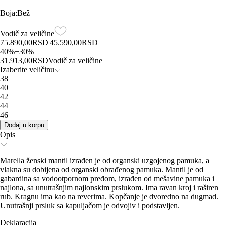
Boja
:
Bež
Vodič za veličine
75.890,00
RSD
|
45.590,00
RSD
40
%
+
30
%
31.913,00
RSD
Vodič za veličine
Izaberite veličinu
38
40
42
44
46
Dodaj u korpu
Opis
Marella ženski mantil izrađen je od organski uzgojenog pamuka, a
vlakna su dobijena od organski obrađenog pamuka. Mantil je od
gabardina sa vodootpornom pređom, izrađen od mešavine pamuka i
najlona, sa unutrašnjim najlonskim prslukom. Ima ravan kroj i raširen
rub. Kragnu ima kao na reverima. Kopčanje je dvoredno na dugmad.
Unutrašnji prsluk sa kapuljačom je odvojiv i podstavljen.
Deklaracija