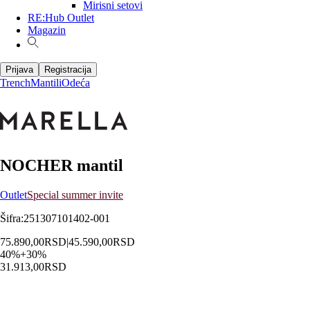
Mirisni setovi
RE:Hub Outlet
Magazin
Prijava
Registracija
Trench
Mantili
Odeća
NOCHER mantil
Outlet
Special summer invite
Šifra
:
251307101402-001
75.890,00
RSD
|
45.590,00
RSD
40
%
+
30
%
31.913,00
RSD