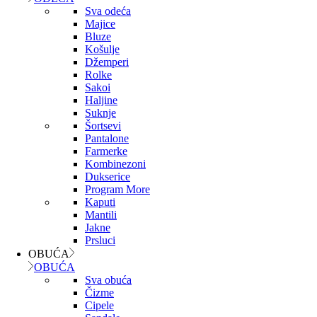
Sva odeća
Majice
Bluze
Košulje
Džemperi
Rolke
Sakoi
Haljine
Suknje
Šortsevi
Pantalone
Farmerke
Kombinezoni
Dukserice
Program More
Kaputi
Mantili
Jakne
Prsluci
OBUĆA
OBUĆA
Sva obuća
Čizme
Cipele