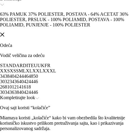
63% PAMUK 37% POLIESTER, POSTAVA - 64% ACETAT 36%
POLIESTER, PRSLUK - 100% POLIAMID, POSTAVA - 100%
POLIAMID, PUNJENJE - 100% POLIESTER
Odeća
Vodič veličina za odeću
STANDARD
IT
EU
UK
FR
XXS
XS
S
M
L
XL
XXL
XXXL
34
38
40
42
44
46
48
50
30
32
34
36
40
42
44
46
2
6
8
10
12
14
16
18
30
34
36
38
40
42
44
46
Kompletirajte look
Ovaj sajt koristi “kolačiće”
Miamaya koristi „kolačiće“ kako bi vam obezbedila što kvalitetnije
korisničko iskustvo prilikom pretraživanja sajta, kao i prikazivanja
personalizovanog sadržaja.