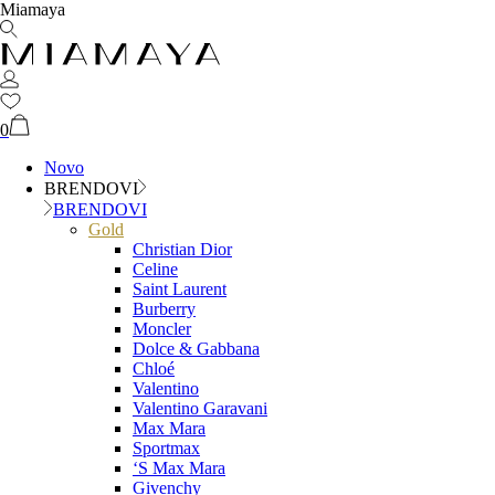
Miamaya
0
Novo
BRENDOVI
BRENDOVI
Gold
Christian Dior
Celine
Saint Laurent
Burberry
Moncler
Dolce & Gabbana
Chloé
Valentino
Valentino Garavani
Max Mara
Sportmax
‘S Max Mara
Givenchy