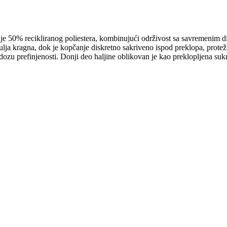
je 50% recikliranog poliestera, kombinujući održivost sa savremenim di
ulja kragna, dok je kopčanje diskretno sakriveno ispod preklopa, protež
u prefinjenosti. Donji deo haljine oblikovan je kao preklopljena suknj