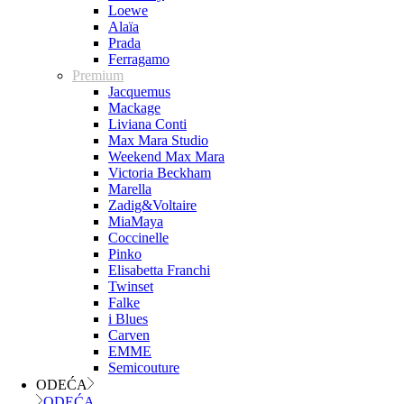
Loewe
Alaïa
Prada
Ferragamo
Premium
Jacquemus
Mackage
Liviana Conti
Max Mara Studio
Weekend Max Mara
Victoria Beckham
Marella
Zadig&Voltaire
MiaMaya
Coccinelle
Pinko
Elisabetta Franchi
Twinset
Falke
i Blues
Carven
EMME
Semicouture
ODEĆA
ODEĆA