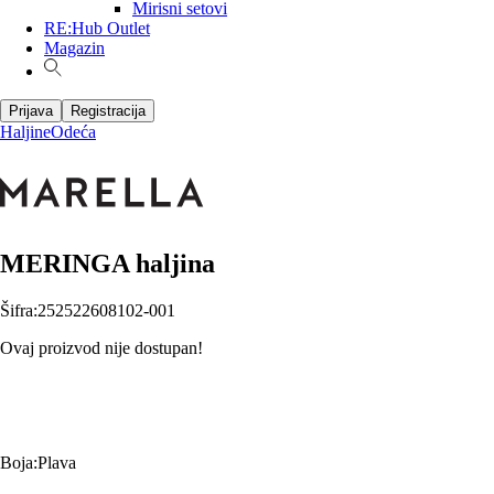
Mirisni setovi
RE:Hub Outlet
Magazin
Prijava
Registracija
Haljine
Odeća
MERINGA haljina
Šifra
:
252522608102-001
Ovaj proizvod nije dostupan!
Boja
:
Plava