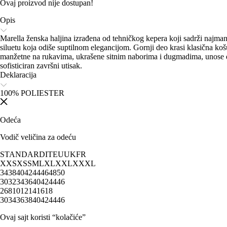
Ovaj proizvod nije dostupan!
Opis
Marella ženska haljina izrađena od tehničkog kepera koji sadrži najman
siluetu koja odiše suptilnom elegancijom. Gornji deo krasi klasična koš
manžetne na rukavima, ukrašene sitnim naborima i dugmadima, unose doz
sofisticiran završni utisak.
Deklaracija
100% POLIESTER
Odeća
Vodič veličina za odeću
STANDARD
IT
EU
UK
FR
XXS
XS
S
M
L
XL
XXL
XXXL
34
38
40
42
44
46
48
50
30
32
34
36
40
42
44
46
2
6
8
10
12
14
16
18
30
34
36
38
40
42
44
46
Ovaj sajt koristi “kolačiće”