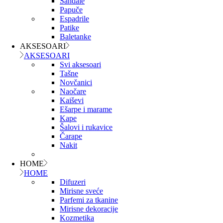
Sandale
Papuče
Espadrile
Patike
Baletanke
AKSESOARI
AKSESOARI
Svi aksesoari
Tašne
Novčanici
Naočare
Kaiševi
Ešarpe i marame
Kape
Šalovi i rukavice
Čarape
Nakit
HOME
HOME
Difuzeri
Mirisne sveće
Parfemi za tkanine
Mirisne dekoracije
Kozmetika