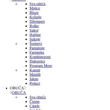
Sva odeća
Majice
Bluze
Košulje
Džemperi
Rolke
Sakoi
Haljine
Suknje
Šortsevi
Pantalone
Farmerke
Kombinezoni
Dukserice
Program More
Kaputi
Mantili
Jakne
Prsluci
OBUĆA
OBUĆA
Sva obuća
Čizme
Cipele