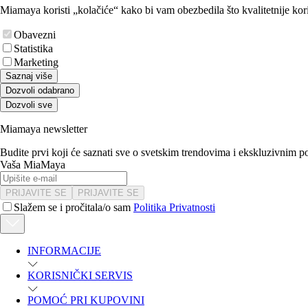
Miamaya koristi „kolačiće“ kako bi vam obezbedila što kvalitetnije kori
Obavezni
Statistika
Marketing
Saznaj više
Dozvoli odabrano
Dozvoli sve
Miamaya newsletter
Budite prvi koji će saznati sve o svetskim trendovima i ekskluzivnim 
Vaša MiaMaya
PRIJAVITE SE
PRIJAVITE SE
Slažem se i pročitala/o sam
Politika Privatnosti
INFORMACIJE
KORISNIČKI SERVIS
POMOĆ PRI KUPOVINI