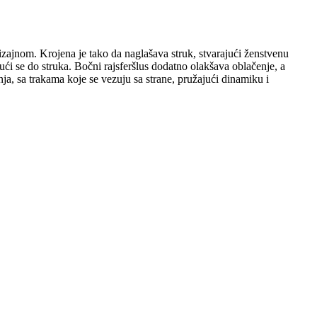
zajnom. Krojena je tako da naglašava struk, stvarajući ženstvenu
ući se do struka. Bočni rajsferšlus dodatno olakšava oblačenje, a
a, sa trakama koje se vezuju sa strane, pružajući dinamiku i