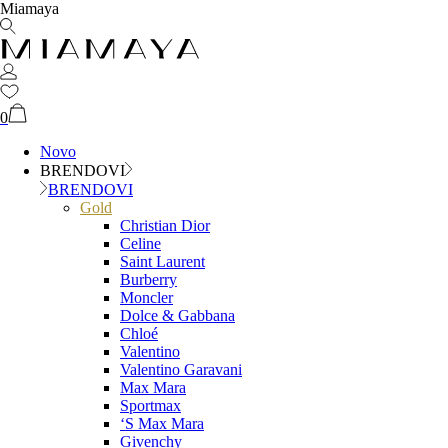
Miamaya
0
Novo
BRENDOVI
BRENDOVI
Gold
Christian Dior
Celine
Saint Laurent
Burberry
Moncler
Dolce & Gabbana
Chloé
Valentino
Valentino Garavani
Max Mara
Sportmax
‘S Max Mara
Givenchy