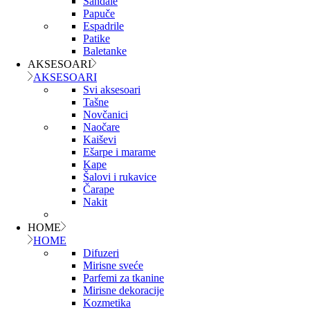
Sandale
Papuče
Espadrile
Patike
Baletanke
AKSESOARI
AKSESOARI
Svi aksesoari
Tašne
Novčanici
Naočare
Kaiševi
Ešarpe i marame
Kape
Šalovi i rukavice
Čarape
Nakit
HOME
HOME
Difuzeri
Mirisne sveće
Parfemi za tkanine
Mirisne dekoracije
Kozmetika