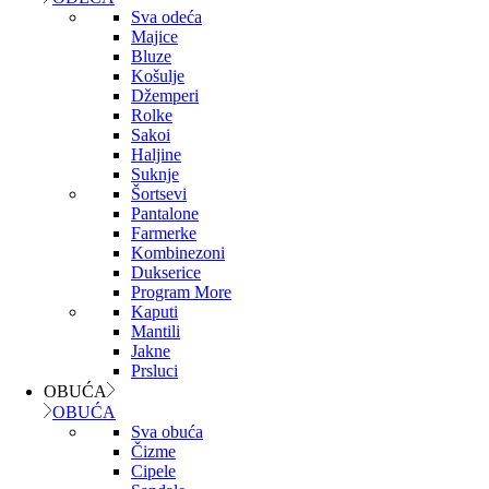
Sva odeća
Majice
Bluze
Košulje
Džemperi
Rolke
Sakoi
Haljine
Suknje
Šortsevi
Pantalone
Farmerke
Kombinezoni
Dukserice
Program More
Kaputi
Mantili
Jakne
Prsluci
OBUĆA
OBUĆA
Sva obuća
Čizme
Cipele