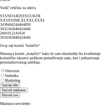
Vodič veličina za odeću
STANDARD
IT
EU
UK
FR
XXS
XS
S
M
L
XL
XXL
XXXL
34
38
40
42
44
46
48
50
30
32
34
36
40
42
44
46
2
6
8
10
12
14
16
18
30
34
36
38
40
42
44
46
Ovaj sajt koristi “kolačiće”
Miamaya koristi „kolačiće“ kako bi vam obezbedila što kvalitetnije
korisničko iskustvo prilikom pretraživanja sajta, kao i prikazivanja
personalizovanog sadržaja.
Obavezni
Statistika
Marketing
Saznaj više
Dozvoli odabrano
Dozvoli sve
Miamaya newsletter