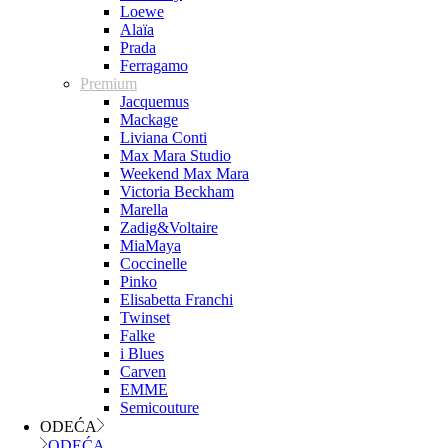
Loewe
Alaïa
Prada
Ferragamo
Premium
Jacquemus
Mackage
Liviana Conti
Max Mara Studio
Weekend Max Mara
Victoria Beckham
Marella
Zadig&Voltaire
MiaMaya
Coccinelle
Pinko
Elisabetta Franchi
Twinset
Falke
i Blues
Carven
EMME
Semicouture
ODEĆA
ODEĆA