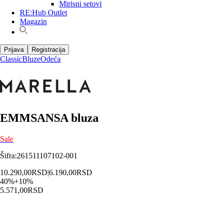
Mirisni setovi
RE:Hub Outlet
Magazin
Prijava
Registracija
Classic
Bluze
Odeća
EMMSANSA bluza
Sale
Šifra
:
261511107102-001
10.290,00
RSD
|
6.190,00
RSD
40
%
+
10
%
5.571,00
RSD