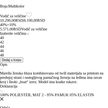
Boja
:
Multikolor
Vodič za veličine
10.290,00
RSD
|
6.190,00
RSD
40
%
+
10
%
5.571,00
RSD
Vodič za veličine
Izaberite veličinu
40
42
44
46
48
Dodaj u korpu
Opis
Marella ženska bluza kombinovana od twill materijala sa printom na
prednjoj strani i rastegljivog pamučnog žerseja na leđima ima ravan
kroj i široki „boat“ izrez. Model ima kratke rukave.
Deklaracija
100% POLIESTER, MAT 2 - 95% PAMUK 05% ELASTIN
Odeća