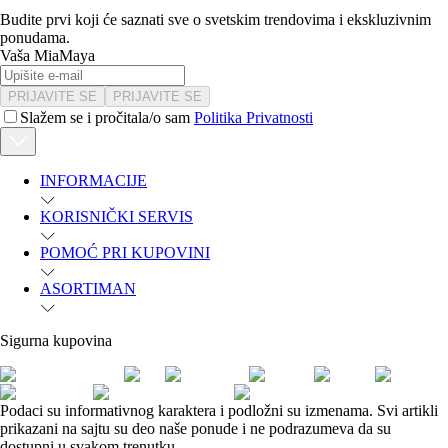
Budite prvi koji će saznati sve o svetskim trendovima i ekskluzivnim
ponudama.
Vaša MiaMaya
PRIJAVITE SE
PRIJAVITE SE
Slažem se i pročitala/o sam
Politika Privatnosti
INFORMACIJE
KORISNIČKI SERVIS
POMOĆ PRI KUPOVINI
ASORTIMAN
Sigurna kupovina
Podaci su informativnog karaktera i podložni su izmenama. Svi artikli
prikazani na sajtu su deo naše ponude i ne podrazumeva da su
dostupni u svakom trenutku.