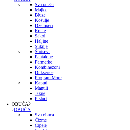
Sva odeća
Majice
Bluze
Košulje
Džemperi
Rolke
Sakoi
Haljine
Suknje
Šortsevi
Pantalone
Farmerke
Kombinezoni
Dukserice
Program More
Kaputi
Mantili
Jakne
Prsluci
OBUĆA
OBUĆA
Sva obuća
Čizme
Cipele