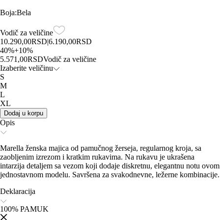
Boja
:
Bela
Vodič za veličine
10.290,00
RSD
|
6.190,00
RSD
40
%
+
10
%
5.571,00
RSD
Vodič za veličine
Izaberite veličinu
S
M
L
XL
Dodaj u korpu
Opis
Marella ženska majica od pamučnog žerseja, regularnog kroja, sa
zaobljenim izrezom i kratkim rukavima. Na rukavu je ukrašena
intarzija detaljem sa vezom koji dodaje diskretnu, elegantnu notu ovom
jednostavnom modelu. Savršena za svakodnevne, ležerne kombinacije.
Deklaracija
100% PAMUK