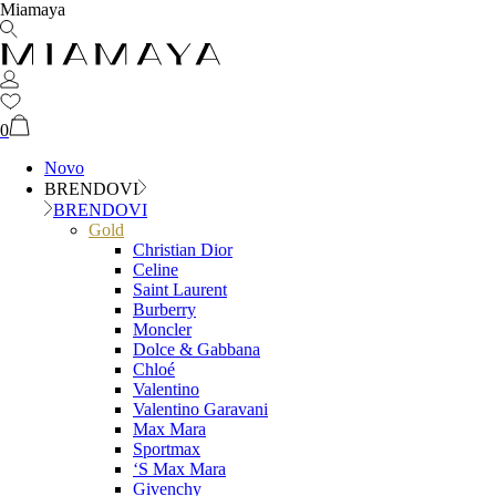
Miamaya
0
Novo
BRENDOVI
BRENDOVI
Gold
Christian Dior
Celine
Saint Laurent
Burberry
Moncler
Dolce & Gabbana
Chloé
Valentino
Valentino Garavani
Max Mara
Sportmax
‘S Max Mara
Givenchy