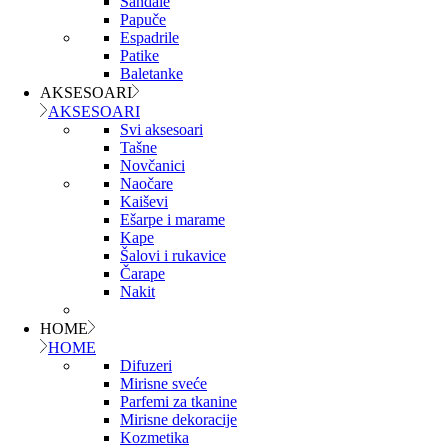
Sandale
Papuče
Espadrile
Patike
Baletanke
AKSESOARI
AKSESOARI
Svi aksesoari
Tašne
Novčanici
Naočare
Kaiševi
Ešarpe i marame
Kape
Šalovi i rukavice
Čarape
Nakit
HOME
HOME
Difuzeri
Mirisne sveće
Parfemi za tkanine
Mirisne dekoracije
Kozmetika