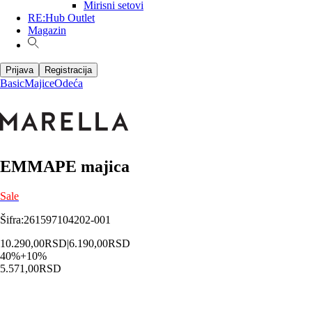
Mirisni setovi
RE:Hub Outlet
Magazin
Prijava
Registracija
Basic
Majice
Odeća
EMMAPE majica
Sale
Šifra
:
261597104202-001
10.290,00
RSD
|
6.190,00
RSD
40
%
+
10
%
5.571,00
RSD