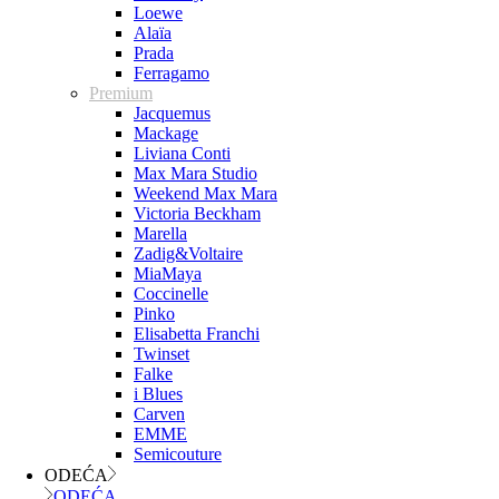
Loewe
Alaïa
Prada
Ferragamo
Premium
Jacquemus
Mackage
Liviana Conti
Max Mara Studio
Weekend Max Mara
Victoria Beckham
Marella
Zadig&Voltaire
MiaMaya
Coccinelle
Pinko
Elisabetta Franchi
Twinset
Falke
i Blues
Carven
EMME
Semicouture
ODEĆA
ODEĆA