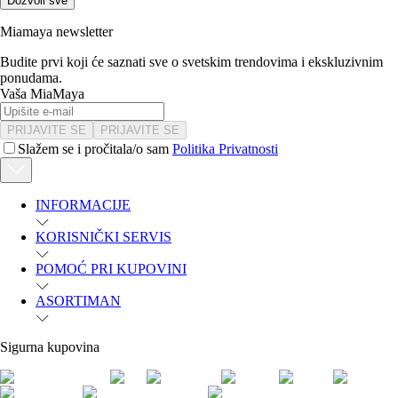
Dozvoli sve
Miamaya newsletter
Budite prvi koji će saznati sve o svetskim trendovima i ekskluzivnim
ponudama.
Vaša MiaMaya
PRIJAVITE SE
PRIJAVITE SE
Slažem se i pročitala/o sam
Politika Privatnosti
INFORMACIJE
KORISNIČKI SERVIS
POMOĆ PRI KUPOVINI
ASORTIMAN
Sigurna kupovina