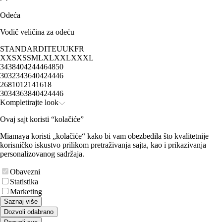
Odeća
Vodič veličina za odeću
STANDARD
IT
EU
UK
FR
XXS
XS
S
M
L
XL
XXL
XXXL
34
38
40
42
44
46
48
50
30
32
34
36
40
42
44
46
2
6
8
10
12
14
16
18
30
34
36
38
40
42
44
46
Kompletirajte look
Ovaj sajt koristi “kolačiće”
Miamaya koristi „kolačiće“ kako bi vam obezbedila što kvalitetnije
korisničko iskustvo prilikom pretraživanja sajta, kao i prikazivanja
personalizovanog sadržaja.
Obavezni
Statistika
Marketing
Saznaj više
Dozvoli odabrano