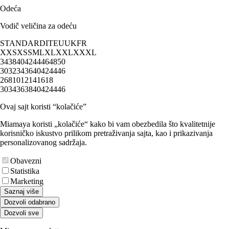
Odeća
Vodič veličina za odeću
STANDARD
IT
EU
UK
FR
XXS
XS
S
M
L
XL
XXL
XXXL
34
38
40
42
44
46
48
50
30
32
34
36
40
42
44
46
2
6
8
10
12
14
16
18
30
34
36
38
40
42
44
46
Ovaj sajt koristi “kolačiće”
Miamaya koristi „kolačiće“ kako bi vam obezbedila što kvalitetnije
korisničko iskustvo prilikom pretraživanja sajta, kao i prikazivanja
personalizovanog sadržaja.
Obavezni
Statistika
Marketing
Saznaj više
Dozvoli odabrano
Dozvoli sve