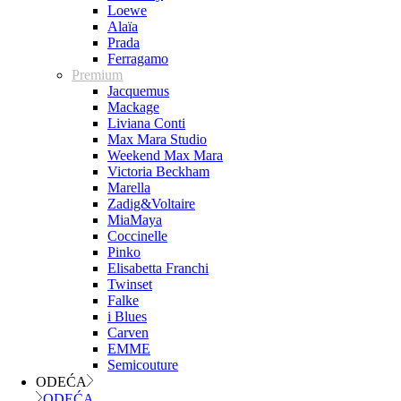
Loewe
Alaïa
Prada
Ferragamo
Premium
Jacquemus
Mackage
Liviana Conti
Max Mara Studio
Weekend Max Mara
Victoria Beckham
Marella
Zadig&Voltaire
MiaMaya
Coccinelle
Pinko
Elisabetta Franchi
Twinset
Falke
i Blues
Carven
EMME
Semicouture
ODEĆA
ODEĆA