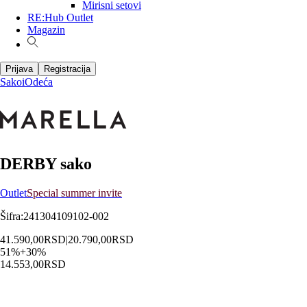
Mirisni setovi
RE:Hub Outlet
Magazin
Prijava
Registracija
Sakoi
Odeća
DERBY sako
Outlet
Special summer invite
Šifra
:
241304109102-002
41.590,00
RSD
|
20.790,00
RSD
51
%
+
30
%
14.553,00
RSD