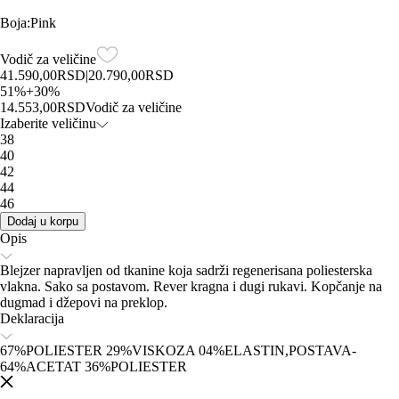
Boja
:
Pink
Vodič za veličine
41.590,00
RSD
|
20.790,00
RSD
51
%
+
30
%
14.553,00
RSD
Vodič za veličine
Izaberite veličinu
38
40
42
44
46
Dodaj u korpu
Opis
Blejzer napravljen od tkanine koja sadrži regenerisana poliesterska
vlakna. Sako sa postavom. Rever kragna i dugi rukavi. Kopčanje na
dugmad i džepovi na preklop.
Deklaracija
67%POLIESTER 29%VISKOZA 04%ELASTIN,POSTAVA-
64%ACETAT 36%POLIESTER