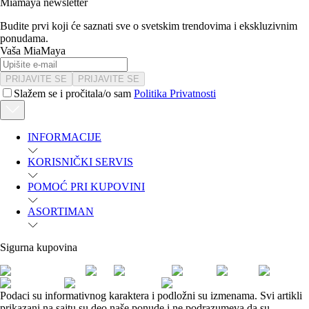
Miamaya newsletter
Budite prvi koji će saznati sve o svetskim trendovima i ekskluzivnim
ponudama.
Vaša MiaMaya
PRIJAVITE SE
PRIJAVITE SE
Slažem se i pročitala/o sam
Politika Privatnosti
INFORMACIJE
KORISNIČKI SERVIS
POMOĆ PRI KUPOVINI
ASORTIMAN
Sigurna kupovina
Podaci su informativnog karaktera i podložni su izmenama. Svi artikli
prikazani na sajtu su deo naše ponude i ne podrazumeva da su