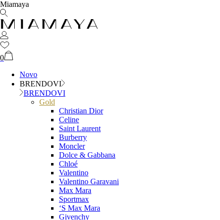
Miamaya
0
Novo
BRENDOVI
BRENDOVI
Gold
Christian Dior
Celine
Saint Laurent
Burberry
Moncler
Dolce & Gabbana
Chloé
Valentino
Valentino Garavani
Max Mara
Sportmax
‘S Max Mara
Givenchy