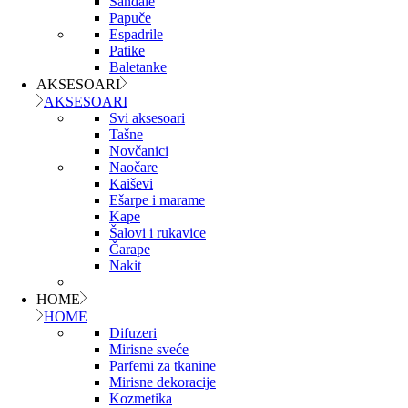
Sandale
Papuče
Espadrile
Patike
Baletanke
AKSESOARI
AKSESOARI
Svi aksesoari
Tašne
Novčanici
Naočare
Kaiševi
Ešarpe i marame
Kape
Šalovi i rukavice
Čarape
Nakit
HOME
HOME
Difuzeri
Mirisne sveće
Parfemi za tkanine
Mirisne dekoracije
Kozmetika