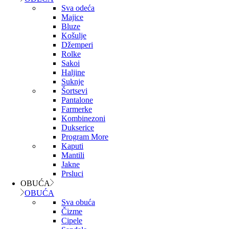
Sva odeća
Majice
Bluze
Košulje
Džemperi
Rolke
Sakoi
Haljine
Suknje
Šortsevi
Pantalone
Farmerke
Kombinezoni
Dukserice
Program More
Kaputi
Mantili
Jakne
Prsluci
OBUĆA
OBUĆA
Sva obuća
Čizme
Cipele