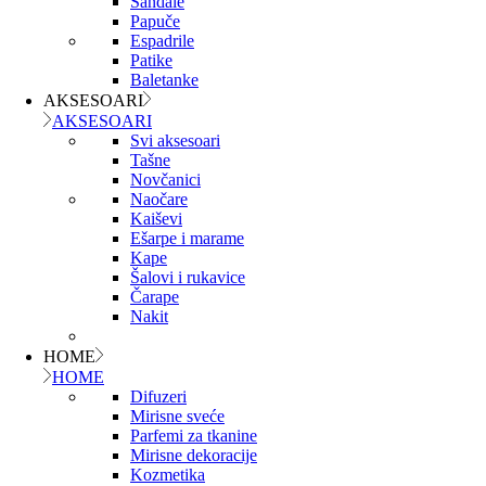
Sandale
Papuče
Espadrile
Patike
Baletanke
AKSESOARI
AKSESOARI
Svi aksesoari
Tašne
Novčanici
Naočare
Kaiševi
Ešarpe i marame
Kape
Šalovi i rukavice
Čarape
Nakit
HOME
HOME
Difuzeri
Mirisne sveće
Parfemi za tkanine
Mirisne dekoracije
Kozmetika