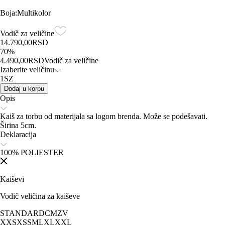
Boja
:
Multikolor
Vodič za veličine
14.790,00
RSD
70
%
4.490,00
RSD
Vodič za veličine
Izaberite veličinu
1SZ
Dodaj u korpu
Opis
Kaiš za torbu od materijala sa logom brenda. Može se podešavati.
Širina 5cm.
Deklaracija
100% POLIESTER
Kaiševi
Vodič veličina za kaiševe
STANDARD
CM
ZV
XXS
XS
S
M
L
XL
XXL