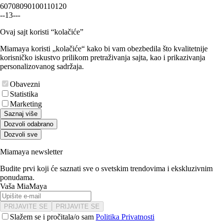
60
70
80
90
100
110
120
-
-
1
3
-
-
-
Ovaj sajt koristi “kolačiće”
Miamaya koristi „kolačiće“ kako bi vam obezbedila što kvalitetnije
korisničko iskustvo prilikom pretraživanja sajta, kao i prikazivanja
personalizovanog sadržaja.
Obavezni
Statistika
Marketing
Saznaj više
Dozvoli odabrano
Dozvoli sve
Miamaya newsletter
Budite prvi koji će saznati sve o svetskim trendovima i ekskluzivnim
ponudama.
Vaša MiaMaya
PRIJAVITE SE
PRIJAVITE SE
Slažem se i pročitala/o sam
Politika Privatnosti