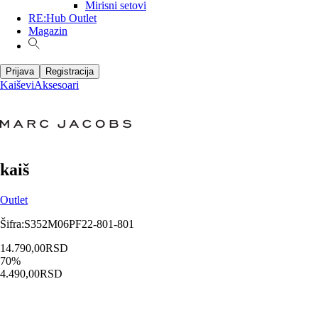
Mirisni setovi
RE:Hub Outlet
Magazin
Prijava
Registracija
Kaiševi
Aksesoari
kaiš
Outlet
Šifra
:
S352M06PF22-801-801
14.790,00
RSD
70
%
4.490,00
RSD