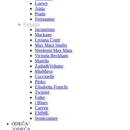
Loewe
Alaïa
Prada
Ferragamo
Premium
Jacquemus
Mackage
Liviana Conti
Max Mara Studio
Weekend Max Mara
Victoria Beckham
Marella
Zadig&Voltaire
MiaMaya
Coccinelle
Pinko
Elisabetta Franchi
Twinset
Falke
i Blues
Carven
EMME
Semicouture
ODEĆA
ODEĆA