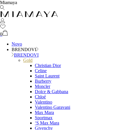
Miamaya
0
Novo
BRENDOVI
BRENDOVI
Gold
Christian Dior
Celine
Saint Laurent
Burberry
Moncler
Dolce & Gabbana
Chloé
Valentino
Valentino Garavani
Max Mara
Sportmax
‘S Max Mara
Givenchy