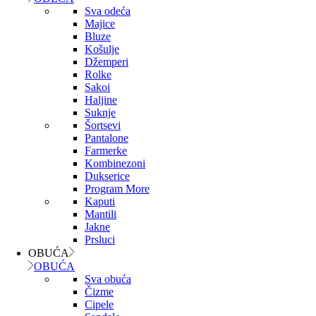
Sva odeća
Majice
Bluze
Košulje
Džemperi
Rolke
Sakoi
Haljine
Suknje
Šortsevi
Pantalone
Farmerke
Kombinezoni
Dukserice
Program More
Kaputi
Mantili
Jakne
Prsluci
OBUĆA
OBUĆA
Sva obuća
Čizme
Cipele