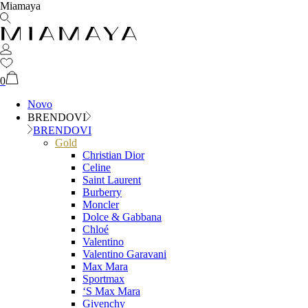
Miamaya
0
Novo
BRENDOVI
BRENDOVI
Gold
Christian Dior
Celine
Saint Laurent
Burberry
Moncler
Dolce & Gabbana
Chloé
Valentino
Valentino Garavani
Max Mara
Sportmax
‘S Max Mara
Givenchy