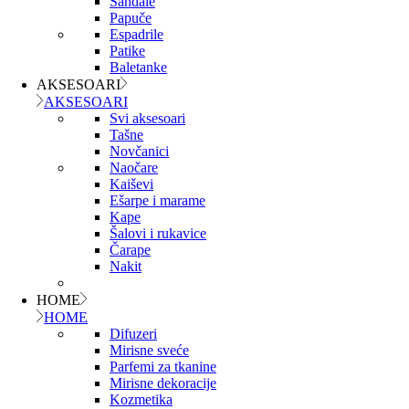
Sandale
Papuče
Espadrile
Patike
Baletanke
AKSESOARI
AKSESOARI
Svi aksesoari
Tašne
Novčanici
Naočare
Kaiševi
Ešarpe i marame
Kape
Šalovi i rukavice
Čarape
Nakit
HOME
HOME
Difuzeri
Mirisne sveće
Parfemi za tkanine
Mirisne dekoracije
Kozmetika