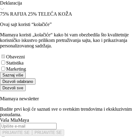
Deklaracija
75% RAFIJA 25% TELEĆA KOŽA
Ovaj sajt koristi “kolačiće”
Miamaya koristi „kolačiće“ kako bi vam obezbedila što kvalitetnije
korisničko iskustvo prilikom pretraživanja sajta, kao i prikazivanja
personalizovanog sadržaja.
Obavezni
Statistika
Marketing
Saznaj više
Dozvoli odabrano
Dozvoli sve
Miamaya newsletter
Budite prvi koji će saznati sve o svetskim trendovima i ekskluzivnim
ponudama.
Vaša MiaMaya
PRIJAVITE SE
PRIJAVITE SE