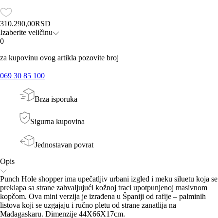
310.290,00
RSD
Izaberite veličinu
0
za kupovinu ovog artikla pozovite broj
069 30 85 100
Brza isporuka
Sigurna kupovina
Jednostavan povrat
Opis
Punch Hole shopper ima upečatljiv urbani izgled i meku siluetu koja se
preklapa sa strane zahvaljujući kožnoj traci upotpunjenoj masivnom
kopčom. Ova mini verzija je izrađena u Španiji od rafije – palminih
listova koji se uzgajaju i ručno pletu od strane zanatlija na
Madagaskaru. Dimenzije 44X66X17cm.