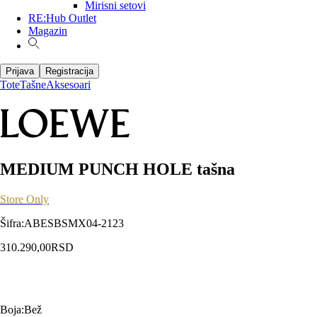
Mirisni setovi
RE:Hub Outlet
Magazin
Prijava
Registracija
Tote
Tašne
Aksesoari
MEDIUM PUNCH HOLE tašna
Store Only
Šifra
:
ABESBSMX04-2123
310.290,00
RSD
Boja
:
Bež