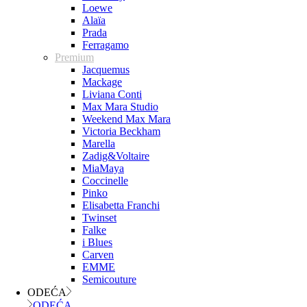
Loewe
Alaïa
Prada
Ferragamo
Premium
Jacquemus
Mackage
Liviana Conti
Max Mara Studio
Weekend Max Mara
Victoria Beckham
Marella
Zadig&Voltaire
MiaMaya
Coccinelle
Pinko
Elisabetta Franchi
Twinset
Falke
i Blues
Carven
EMME
Semicouture
ODEĆA
ODEĆA