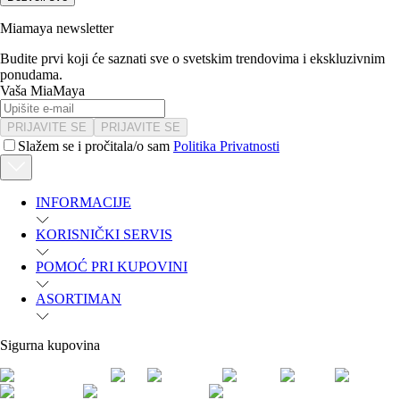
Miamaya newsletter
Budite prvi koji će saznati sve o svetskim trendovima i ekskluzivnim
ponudama.
Vaša MiaMaya
PRIJAVITE SE
PRIJAVITE SE
Slažem se i pročitala/o sam
Politika Privatnosti
INFORMACIJE
KORISNIČKI SERVIS
POMOĆ PRI KUPOVINI
ASORTIMAN
Sigurna kupovina