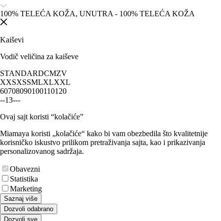
100% TELEĆA KOŽA, UNUTRA - 100% TELEĆA KOŽA
Kaiševi
Vodič veličina za kaiševe
STANDARD
CM
ZV
XXS
XS
S
M
L
XL
XXL
60
70
80
90
100
110
120
-
-
1
3
-
-
-
Ovaj sajt koristi “kolačiće”
Miamaya koristi „kolačiće“ kako bi vam obezbedila što kvalitetnije
korisničko iskustvo prilikom pretraživanja sajta, kao i prikazivanja
personalizovanog sadržaja.
Obavezni
Statistika
Marketing
Saznaj više
Dozvoli odabrano
Dozvoli sve