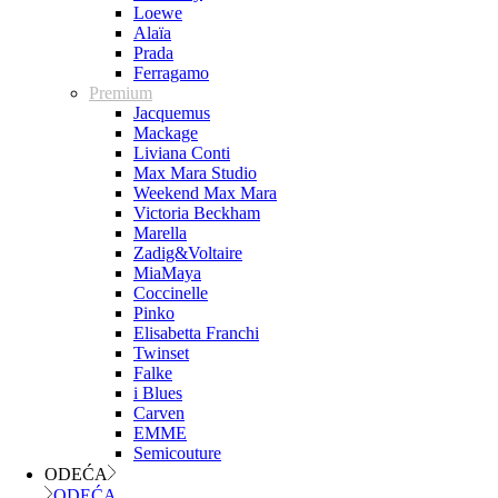
Loewe
Alaïa
Prada
Ferragamo
Premium
Jacquemus
Mackage
Liviana Conti
Max Mara Studio
Weekend Max Mara
Victoria Beckham
Marella
Zadig&Voltaire
MiaMaya
Coccinelle
Pinko
Elisabetta Franchi
Twinset
Falke
i Blues
Carven
EMME
Semicouture
ODEĆA
ODEĆA