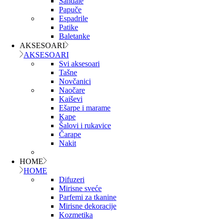
Sandale
Papuče
Espadrile
Patike
Baletanke
AKSESOARI
AKSESOARI
Svi aksesoari
Tašne
Novčanici
Naočare
Kaiševi
Ešarpe i marame
Kape
Šalovi i rukavice
Čarape
Nakit
HOME
HOME
Difuzeri
Mirisne sveće
Parfemi za tkanine
Mirisne dekoracije
Kozmetika