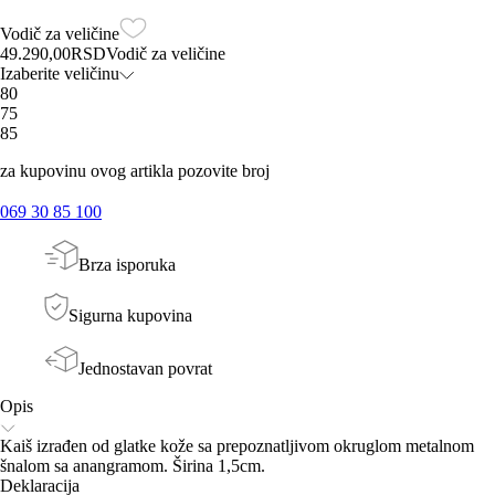
Vodič za veličine
49.290,00
RSD
Vodič za veličine
Izaberite veličinu
80
75
85
za kupovinu ovog artikla pozovite broj
069 30 85 100
Brza isporuka
Sigurna kupovina
Jednostavan povrat
Opis
Kaiš izrađen od glatke kože sa prepoznatljivom okruglom metalnom
šnalom sa anangramom. Širina 1,5cm.
Deklaracija