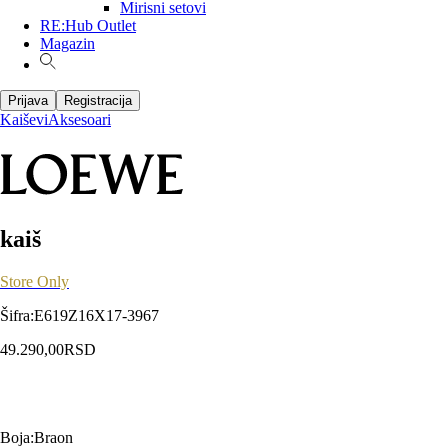
Mirisni setovi
RE:Hub Outlet
Magazin
Prijava
Registracija
Kaiševi
Aksesoari
kaiš
Store Only
Šifra
:
E619Z16X17-3967
49.290,00
RSD
Boja
:
Braon