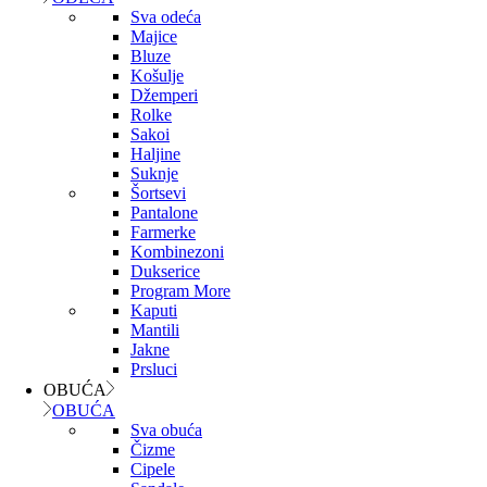
Sva odeća
Majice
Bluze
Košulje
Džemperi
Rolke
Sakoi
Haljine
Suknje
Šortsevi
Pantalone
Farmerke
Kombinezoni
Dukserice
Program More
Kaputi
Mantili
Jakne
Prsluci
OBUĆA
OBUĆA
Sva obuća
Čizme
Cipele