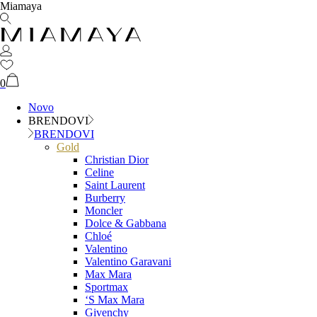
Miamaya
0
Novo
BRENDOVI
BRENDOVI
Gold
Christian Dior
Celine
Saint Laurent
Burberry
Moncler
Dolce & Gabbana
Chloé
Valentino
Valentino Garavani
Max Mara
Sportmax
‘S Max Mara
Givenchy