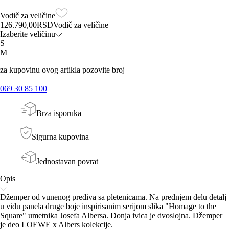
Vodič za veličine
126.790,00
RSD
Vodič za veličine
Izaberite veličinu
S
M
za kupovinu ovog artikla pozovite broj
069 30 85 100
Brza isporuka
Sigurna kupovina
Jednostavan povrat
Opis
Džemper od vunenog prediva sa pletenicama. Na prednjem delu detalj
u vidu panela druge boje inspirisanim serijom slika "Homage to the
Square" umetnika Josefa Albersa. Donja ivica je dvoslojna. Džemper
je deo LOEWE x Albers kolekcije.