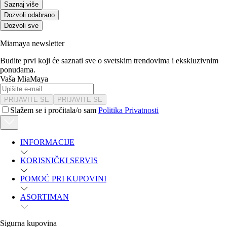
Saznaj više
Dozvoli odabrano
Dozvoli sve
Miamaya newsletter
Budite prvi koji će saznati sve o svetskim trendovima i ekskluzivnim
ponudama.
Vaša MiaMaya
PRIJAVITE SE
PRIJAVITE SE
Slažem se i pročitala/o sam
Politika Privatnosti
INFORMACIJE
KORISNIČKI SERVIS
POMOĆ PRI KUPOVINI
ASORTIMAN
Sigurna kupovina