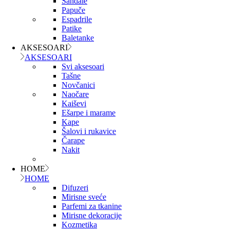
Sandale
Papuče
Espadrile
Patike
Baletanke
AKSESOARI
AKSESOARI
Svi aksesoari
Tašne
Novčanici
Naočare
Kaiševi
Ešarpe i marame
Kape
Šalovi i rukavice
Čarape
Nakit
HOME
HOME
Difuzeri
Mirisne sveće
Parfemi za tkanine
Mirisne dekoracije
Kozmetika