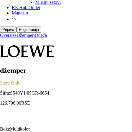
Mirisni setovi
RE:Hub Outlet
Magazin
Prijava
Registracija
Oversize
Džemperi
Odeća
džemper
Store Only
Šifra
:
S540Y14KGR-6654
126.790,00
RSD
Boja
:
Multikolor