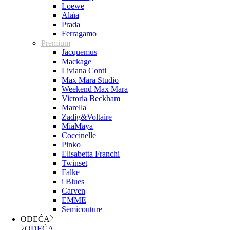
Loewe
Alaïa
Prada
Ferragamo
Premium
Jacquemus
Mackage
Liviana Conti
Max Mara Studio
Weekend Max Mara
Victoria Beckham
Marella
Zadig&Voltaire
MiaMaya
Coccinelle
Pinko
Elisabetta Franchi
Twinset
Falke
i Blues
Carven
EMME
Semicouture
ODEĆA
ODEĆA