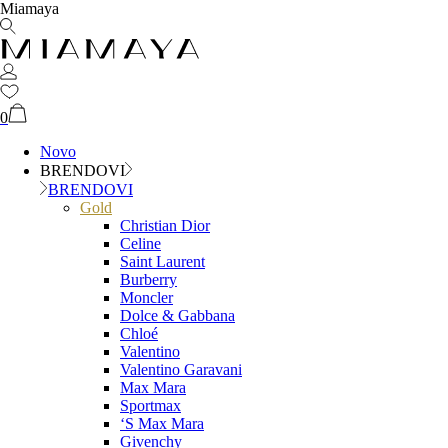
Miamaya
0
Novo
BRENDOVI
BRENDOVI
Gold
Christian Dior
Celine
Saint Laurent
Burberry
Moncler
Dolce & Gabbana
Chloé
Valentino
Valentino Garavani
Max Mara
Sportmax
‘S Max Mara
Givenchy