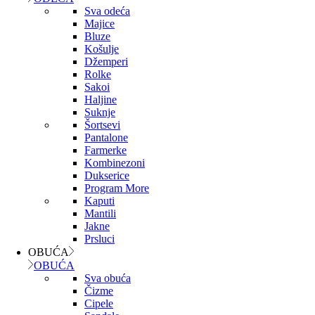
Sva odeća
Majice
Bluze
Košulje
Džemperi
Rolke
Sakoi
Haljine
Suknje
Šortsevi
Pantalone
Farmerke
Kombinezoni
Dukserice
Program More
Kaputi
Mantili
Jakne
Prsluci
OBUĆA
OBUĆA
Sva obuća
Čizme
Cipele