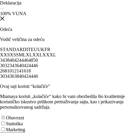
Deklaracija
100% VUNA
Odeća
Vodič veličina za odeću
STANDARD
IT
EU
UK
FR
XXS
XS
S
M
L
XL
XXL
XXXL
34
38
40
42
44
46
48
50
30
32
34
36
40
42
44
46
2
6
8
10
12
14
16
18
30
34
36
38
40
42
44
46
Ovaj sajt koristi “kolačiće”
Miamaya koristi „kolačiće“ kako bi vam obezbedila što kvalitetnije
korisničko iskustvo prilikom pretraživanja sajta, kao i prikazivanja
personalizovanog sadržaja.
Obavezni
Statistika
Marketing