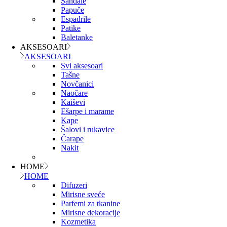
Sandale
Papuče
Espadrile
Patike
Baletanke
AKSESOARI
AKSESOARI
Svi aksesoari
Tašne
Novčanici
Naočare
Kaiševi
Ešarpe i marame
Kape
Šalovi i rukavice
Čarape
Nakit
HOME
HOME
Difuzeri
Mirisne sveće
Parfemi za tkanine
Mirisne dekoracije
Kozmetika