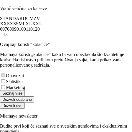
Vodič veličina za kaiševe
STANDARD
CM
ZV
XXS
XS
S
M
L
XL
XXL
60
70
80
90
100
110
120
-
-
1
3
-
-
-
Ovaj sajt koristi “kolačiće”
Miamaya koristi „kolačiće“ kako bi vam obezbedila što kvalitetnije
korisničko iskustvo prilikom pretraživanja sajta, kao i prikazivanja
personalizovanog sadržaja.
Obavezni
Statistika
Marketing
Saznaj više
Dozvoli odabrano
Dozvoli sve
Miamaya newsletter
Budite prvi koji će saznati sve o svetskim trendovima i ekskluzivnim
ponudama.