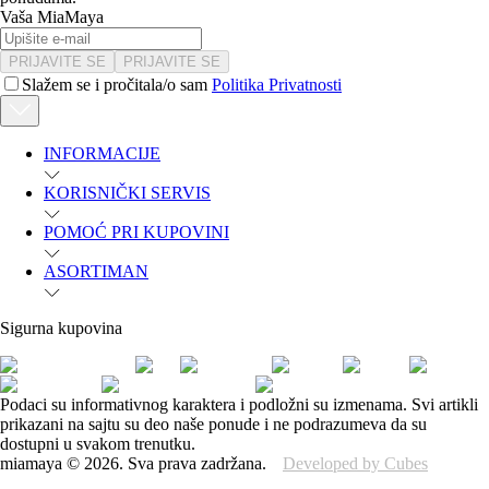
Vaša MiaMaya
PRIJAVITE SE
PRIJAVITE SE
Slažem se i pročitala/o sam
Politika Privatnosti
INFORMACIJE
KORISNIČKI SERVIS
POMOĆ PRI KUPOVINI
ASORTIMAN
Sigurna kupovina
Podaci su informativnog karaktera i podložni su izmenama. Svi artikli
prikazani na sajtu su deo naše ponude i ne podrazumeva da su
dostupni u svakom trenutku.
miamaya
©
2026
.
Sva prava zadržana.
Developed by Cubes