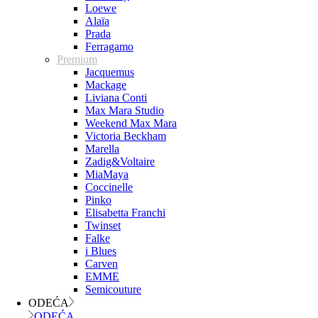
Loewe
Alaïa
Prada
Ferragamo
Premium
Jacquemus
Mackage
Liviana Conti
Max Mara Studio
Weekend Max Mara
Victoria Beckham
Marella
Zadig&Voltaire
MiaMaya
Coccinelle
Pinko
Elisabetta Franchi
Twinset
Falke
i Blues
Carven
EMME
Semicouture
ODEĆA
ODEĆA