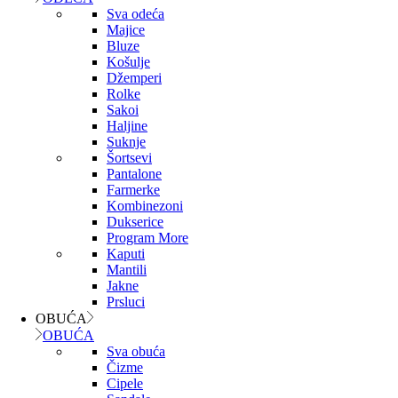
Sva odeća
Majice
Bluze
Košulje
Džemperi
Rolke
Sakoi
Haljine
Suknje
Šortsevi
Pantalone
Farmerke
Kombinezoni
Dukserice
Program More
Kaputi
Mantili
Jakne
Prsluci
OBUĆA
OBUĆA
Sva obuća
Čizme
Cipele