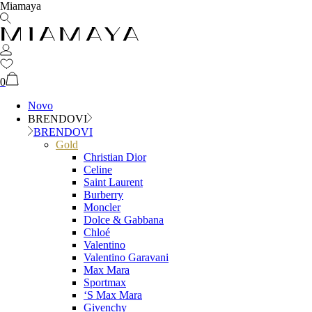
Miamaya
0
Novo
BRENDOVI
BRENDOVI
Gold
Christian Dior
Celine
Saint Laurent
Burberry
Moncler
Dolce & Gabbana
Chloé
Valentino
Valentino Garavani
Max Mara
Sportmax
‘S Max Mara
Givenchy