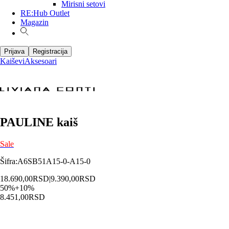
Mirisni setovi
RE:Hub Outlet
Magazin
Prijava
Registracija
Kaiševi
Aksesoari
PAULINE kaiš
Sale
Šifra
:
A6SB51A15-0-A15-0
18.690,00
RSD
|
9.390,00
RSD
50
%
+
10
%
8.451,00
RSD