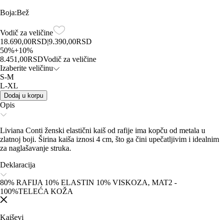
Boja
:
Bež
Vodič za veličine
18.690,00
RSD
|
9.390,00
RSD
50
%
+
10
%
8.451,00
RSD
Vodič za veličine
Izaberite veličinu
S-M
L-XL
Dodaj u korpu
Opis
Liviana Conti ženski elastični kaiš od rafije ima kopču od metala u
zlatnoj boji. Širina kaiša iznosi 4 cm, što ga čini upečatljivim i idealnim
za naglašavanje struka.
Deklaracija
80% RAFIJA 10% ELASTIN 10% VISKOZA, MAT2 -
100%TELEĆA KOŽA
Kaiševi