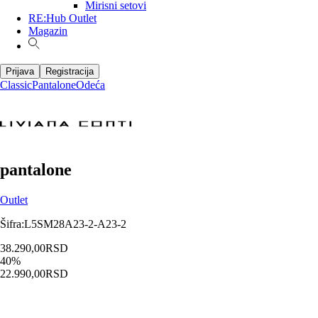
Mirisni setovi
RE:Hub Outlet
Magazin
Prijava
Registracija
Classic
Pantalone
Odeća
pantalone
Outlet
Šifra
:
L5SM28A23-2-A23-2
38.290,00
RSD
40
%
22.990,00
RSD