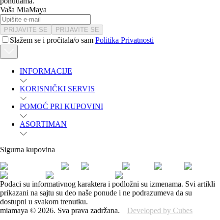
ponudama.
Vaša MiaMaya
PRIJAVITE SE
PRIJAVITE SE
Slažem se i pročitala/o sam
Politika Privatnosti
INFORMACIJE
KORISNIČKI SERVIS
POMOĆ PRI KUPOVINI
ASORTIMAN
Sigurna kupovina
Podaci su informativnog karaktera i podložni su izmenama. Svi artikli
prikazani na sajtu su deo naše ponude i ne podrazumeva da su
dostupni u svakom trenutku.
miamaya
©
2026
.
Sva prava zadržana.
Developed by Cubes