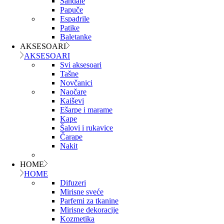
Sandale
Papuče
Espadrile
Patike
Baletanke
AKSESOARI
AKSESOARI
Svi aksesoari
Tašne
Novčanici
Naočare
Kaiševi
Ešarpe i marame
Kape
Šalovi i rukavice
Čarape
Nakit
HOME
HOME
Difuzeri
Mirisne sveće
Parfemi za tkanine
Mirisne dekoracije
Kozmetika