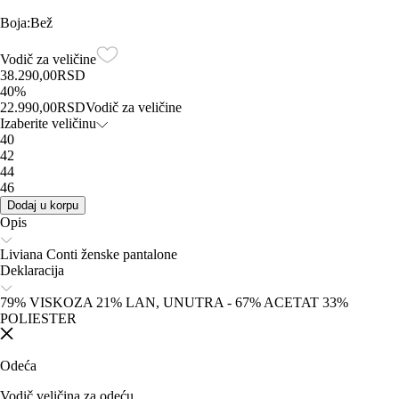
Boja
:
Bež
Vodič za veličine
38.290,00
RSD
40
%
22.990,00
RSD
Vodič za veličine
Izaberite veličinu
40
42
44
46
Dodaj u korpu
Opis
Liviana Conti ženske pantalone
Deklaracija
79% VISKOZA 21% LAN, UNUTRA - 67% ACETAT 33%
POLIESTER
Odeća
Vodič veličina za odeću