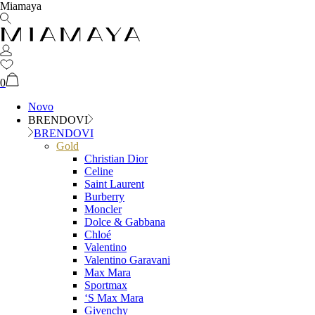
Miamaya
0
Novo
BRENDOVI
BRENDOVI
Gold
Christian Dior
Celine
Saint Laurent
Burberry
Moncler
Dolce & Gabbana
Chloé
Valentino
Valentino Garavani
Max Mara
Sportmax
‘S Max Mara
Givenchy