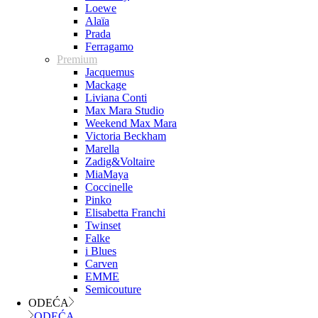
Loewe
Alaïa
Prada
Ferragamo
Premium
Jacquemus
Mackage
Liviana Conti
Max Mara Studio
Weekend Max Mara
Victoria Beckham
Marella
Zadig&Voltaire
MiaMaya
Coccinelle
Pinko
Elisabetta Franchi
Twinset
Falke
i Blues
Carven
EMME
Semicouture
ODEĆA
ODEĆA