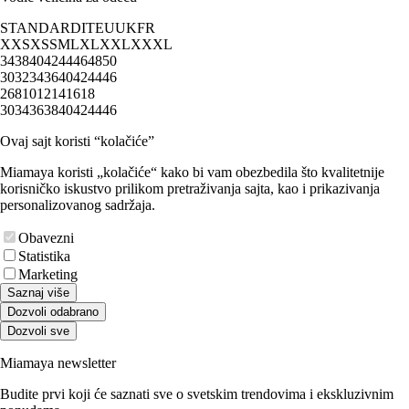
STANDARD
IT
EU
UK
FR
XXS
XS
S
M
L
XL
XXL
XXXL
34
38
40
42
44
46
48
50
30
32
34
36
40
42
44
46
2
6
8
10
12
14
16
18
30
34
36
38
40
42
44
46
Ovaj sajt koristi “kolačiće”
Miamaya koristi „kolačiće“ kako bi vam obezbedila što kvalitetnije
korisničko iskustvo prilikom pretraživanja sajta, kao i prikazivanja
personalizovanog sadržaja.
Obavezni
Statistika
Marketing
Saznaj više
Dozvoli odabrano
Dozvoli sve
Miamaya newsletter
Budite prvi koji će saznati sve o svetskim trendovima i ekskluzivnim