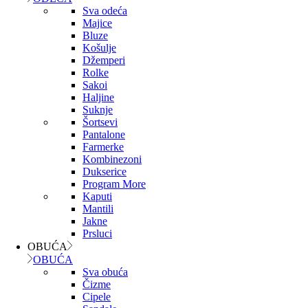
Sva odeća
Majice
Bluze
Košulje
Džemperi
Rolke
Sakoi
Haljine
Suknje
Šortsevi
Pantalone
Farmerke
Kombinezoni
Dukserice
Program More
Kaputi
Mantili
Jakne
Prsluci
OBUĆA
OBUĆA
Sva obuća
Čizme
Cipele