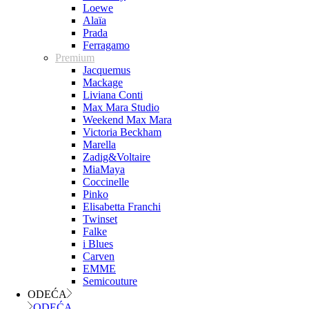
Loewe
Alaïa
Prada
Ferragamo
Premium
Jacquemus
Mackage
Liviana Conti
Max Mara Studio
Weekend Max Mara
Victoria Beckham
Marella
Zadig&Voltaire
MiaMaya
Coccinelle
Pinko
Elisabetta Franchi
Twinset
Falke
i Blues
Carven
EMME
Semicouture
ODEĆA
ODEĆA