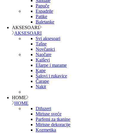
Sandale
Papuče
Espadrile
Patike
Baletanke
AKSESOARI
AKSESOARI
Svi aksesoari
Tašne
Novčanici
Naočare
Kaiševi
Ešarpe i marame
Kape
Šalovi i rukavice
Čarape
Nakit
HOME
HOME
Difuzeri
Mirisne sveće
Parfemi za tkanine
Mirisne dekoracije
Kozmetika