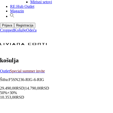
Mirisni setovi
RE:Hub Outlet
Magazin
Prijava
Registracija
Cropped
Košulje
Odeća
košulja
Outlet
Special summer invite
Šifra
:
F5SN236-RIG-6-RIG
29.490,00
RSD
|
14.790,00
RSD
50
%
+
30
%
10.353,00
RSD