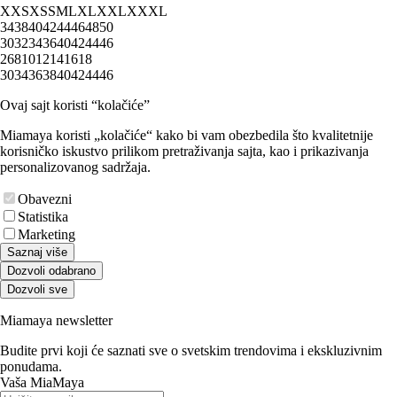
XXS
XS
S
M
L
XL
XXL
XXXL
34
38
40
42
44
46
48
50
30
32
34
36
40
42
44
46
2
6
8
10
12
14
16
18
30
34
36
38
40
42
44
46
Ovaj sajt koristi “kolačiće”
Miamaya koristi „kolačiće“ kako bi vam obezbedila što kvalitetnije
korisničko iskustvo prilikom pretraživanja sajta, kao i prikazivanja
personalizovanog sadržaja.
Obavezni
Statistika
Marketing
Saznaj više
Dozvoli odabrano
Dozvoli sve
Miamaya newsletter
Budite prvi koji će saznati sve o svetskim trendovima i ekskluzivnim
ponudama.
Vaša MiaMaya