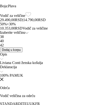
Boja
:
Plava
Vodič za veličine
29.490,00
RSD
|
14.790,00
RSD
50
%
+
30
%
10.353,00
RSD
Vodič za veličine
Izaberite veličinu
38
40
42
Dodaj u korpu
Opis
Liviana Conti ženska košulja
Deklaracija
100% PAMUK
Odeća
Vodič veličina za odeću
STANDARD
IT
EU
UK
FR