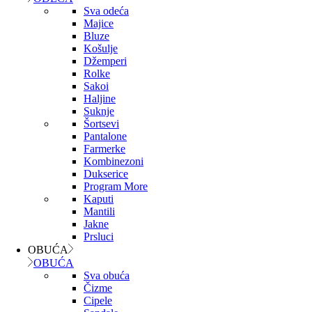
Sva odeća
Majice
Bluze
Košulje
Džemperi
Rolke
Sakoi
Haljine
Suknje
Šortsevi
Pantalone
Farmerke
Kombinezoni
Dukserice
Program More
Kaputi
Mantili
Jakne
Prsluci
OBUĆA
OBUĆA
Sva obuća
Čizme
Cipele