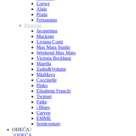
Loewe
Alaïa
Prada
Ferragamo
Premium
Jacquemus
Mackage
Liviana Conti
Max Mara Studio
Weekend Max Mara
Victoria Beckham
Marella
Zadig&Voltaire
MiaMaya
Coccinelle
Pinko
Elisabetta Franchi
Twinset
Falke
i Blues
Carven
EMME
Semicouture
ODEĆA
ODEĆA