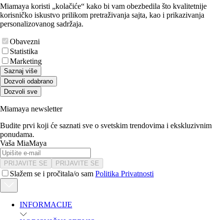
Miamaya koristi „kolačiće“ kako bi vam obezbedila što kvalitetnije
korisničko iskustvo prilikom pretraživanja sajta, kao i prikazivanja
personalizovanog sadržaja.
Obavezni
Statistika
Marketing
Saznaj više
Dozvoli odabrano
Dozvoli sve
Miamaya newsletter
Budite prvi koji će saznati sve o svetskim trendovima i ekskluzivnim
ponudama.
Vaša MiaMaya
PRIJAVITE SE
PRIJAVITE SE
Slažem se i pročitala/o sam
Politika Privatnosti
INFORMACIJE