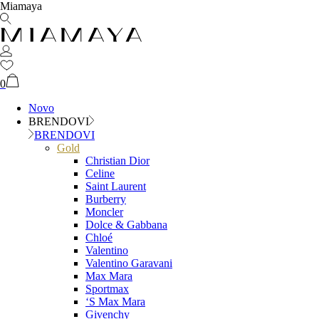
Miamaya
0
Novo
BRENDOVI
BRENDOVI
Gold
Christian Dior
Celine
Saint Laurent
Burberry
Moncler
Dolce & Gabbana
Chloé
Valentino
Valentino Garavani
Max Mara
Sportmax
‘S Max Mara
Givenchy