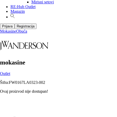
Mirisni setovi
RE:Hub Outlet
Magazin
Prijava
Registracija
Mokasine
Obuća
mokasine
Outlet
Šifra
:
FW0167LA0323-002
Ovaj proizvod nije dostupan!