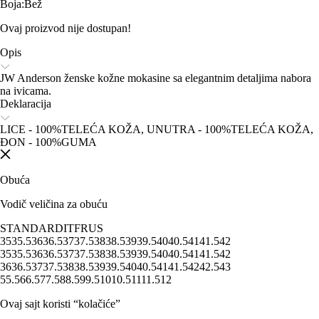
Boja
:
Bež
Ovaj proizvod nije dostupan!
Opis
JW Anderson ženske kožne mokasine sa elegantnim detaljima nabora
na ivicama.
Deklaracija
LICE - 100%TELEĆA KOŽA, UNUTRA - 100%TELEĆA KOŽA,
ĐON - 100%GUMA
Obuća
Vodič veličina za obuću
STANDARD
IT
FR
US
35
35.5
36
36.5
37
37.5
38
38.5
39
39.5
40
40.5
41
41.5
42
35
35.5
36
36.5
37
37.5
38
38.5
39
39.5
40
40.5
41
41.5
42
36
36.5
37
37.5
38
38.5
39
39.5
40
40.5
41
41.5
42
42.5
43
5
5.5
6
6.5
7
7.5
8
8.5
9
9.5
10
10.5
11
11.5
12
Ovaj sajt koristi “kolačiće”