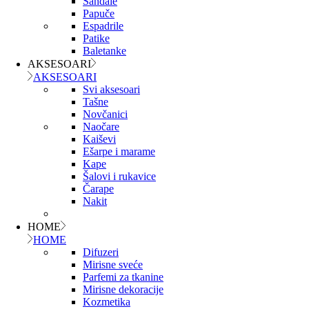
Sandale
Papuče
Espadrile
Patike
Baletanke
AKSESOARI
AKSESOARI
Svi aksesoari
Tašne
Novčanici
Naočare
Kaiševi
Ešarpe i marame
Kape
Šalovi i rukavice
Čarape
Nakit
HOME
HOME
Difuzeri
Mirisne sveće
Parfemi za tkanine
Mirisne dekoracije
Kozmetika