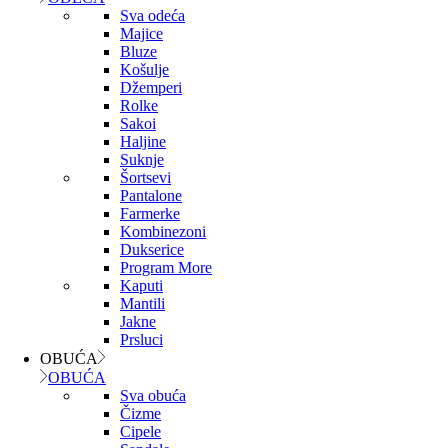
Sva odeća
Majice
Bluze
Košulje
Džemperi
Rolke
Sakoi
Haljine
Suknje
Šortsevi
Pantalone
Farmerke
Kombinezoni
Dukserice
Program More
Kaputi
Mantili
Jakne
Prsluci
OBUĆA
OBUĆA
Sva obuća
Čizme
Cipele