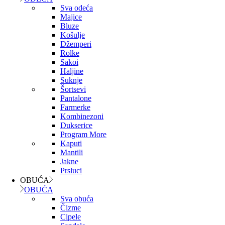
Sva odeća
Majice
Bluze
Košulje
Džemperi
Rolke
Sakoi
Haljine
Suknje
Šortsevi
Pantalone
Farmerke
Kombinezoni
Dukserice
Program More
Kaputi
Mantili
Jakne
Prsluci
OBUĆA
OBUĆA
Sva obuća
Čizme
Cipele