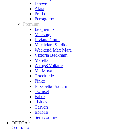
Loewe
Alaïa
Prada
Ferragamo
Premium
Jacquemus
Mackage
Liviana Conti
Max Mara Studio
Weekend Max Mara
Victoria Beckham
Marella
Zadig&Voltaire
MiaMaya
Coccinelle
Pinko
Elisabetta Franchi
Twinset
Falke
i Blues
Carven
EMME
Semicouture
ODEĆA
ODEĆA