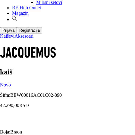
Mirisni setovi
RE:Hub Outlet
Magazin
Prijava
Registracija
Kaiševi
Aksesoari
kaiš
Novo
Šifra
:
BEW00016AC01C02-890
42.290,00
RSD
Boja
:
Braon