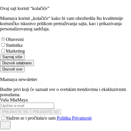
Ovaj sajt koristi “kolačiće”
Miamaya koristi „kolačiće“ kako bi vam obezbedila što kvalitetnije
korisničko iskustvo prilikom pretraživanja sajta, kao i prikazivanja
personalizovanog sadržaja.
Obavezni
Statistika
Marketing
Saznaj više
Dozvoli odabrano
Dozvoli sve
Miamaya newsletter
Budite prvi koji će saznati sve o svetskim trendovima i ekskluzivnim
ponudama.
Vaša MiaMaya
PRIJAVITE SE
PRIJAVITE SE
Slažem se i pročitala/o sam
Politika Privatnosti