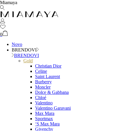
Miamaya
0
Novo
BRENDOVI
BRENDOVI
Gold
Christian Dior
Celine
Saint Laurent
Burberry
Moncler
Dolce & Gabbana
Chloé
Valentino
Valentino Garavani
Max Mara
Sportmax
‘S Max Mara
Givenchy