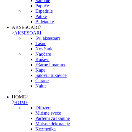
Sandale
Papuče
Espadrile
Patike
Baletanke
AKSESOARI
AKSESOARI
Svi aksesoari
Tašne
Novčanici
Naočare
Kaiševi
Ešarpe i marame
Kape
Šalovi i rukavice
Čarape
Nakit
HOME
HOME
Difuzeri
Mirisne sveće
Parfemi za tkanine
Mirisne dekoracije
Kozmetika