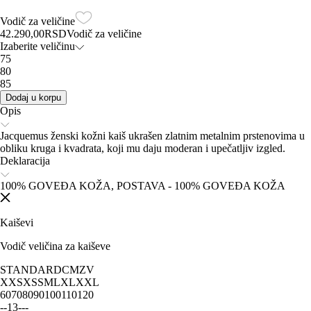
Vodič za veličine
42.290,00
RSD
Vodič za veličine
Izaberite veličinu
75
80
85
Dodaj u korpu
Opis
Jacquemus ženski kožni kaiš ukrašen zlatnim metalnim prstenovima u
obliku kruga i kvadrata, koji mu daju moderan i upečatljiv izgled.
Deklaracija
100% GOVEĐA KOŽA, POSTAVA - 100% GOVEĐA KOŽA
Kaiševi
Vodič veličina za kaiševe
STANDARD
CM
ZV
XXS
XS
S
M
L
XL
XXL
60
70
80
90
100
110
120
-
-
1
3
-
-
-