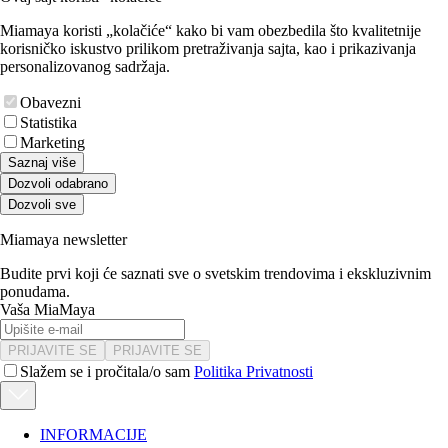
Miamaya koristi „kolačiće“ kako bi vam obezbedila što kvalitetnije
korisničko iskustvo prilikom pretraživanja sajta, kao i prikazivanja
personalizovanog sadržaja.
Obavezni
Statistika
Marketing
Saznaj više
Dozvoli odabrano
Dozvoli sve
Miamaya newsletter
Budite prvi koji će saznati sve o svetskim trendovima i ekskluzivnim
ponudama.
Vaša MiaMaya
PRIJAVITE SE
PRIJAVITE SE
Slažem se i pročitala/o sam
Politika Privatnosti
INFORMACIJE