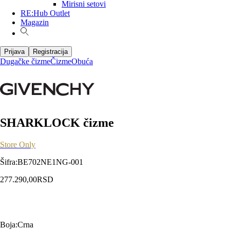
Mirisni setovi
RE:Hub Outlet
Magazin
Prijava
Registracija
Dugačke čizme
Čizme
Obuća
SHARKLOCK čizme
Store Only
Šifra
:
BE702NE1NG-001
277.290,00
RSD
Boja
:
Crna