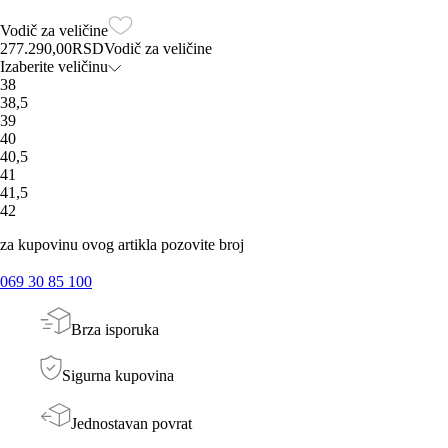
Vodič za veličine
277.290,00
RSD
Vodič za veličine
Izaberite veličinu
38
38,5
39
40
40,5
41
41,5
42
za kupovinu ovog artikla pozovite broj
069 30 85 100
Brza isporuka
Sigurna kupovina
Jednostavan povrat