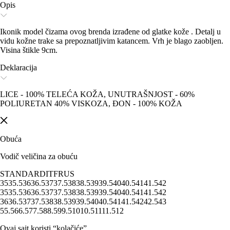
Opis
Ikonik model čizama ovog brenda izrađene od glatke kože . Detalj u
vidu kožne trake sa prepoznatljivim katancem. Vrh je blago zaobljen.
Visina štikle 9cm.
Deklaracija
LICE - 100% TELEĆA KOŽA, UNUTRAŠNJOST - 60%
POLIURETAN 40% VISKOZA, ĐON - 100% KOŽA
Obuća
Vodič veličina za obuću
STANDARD
IT
FR
US
35
35.5
36
36.5
37
37.5
38
38.5
39
39.5
40
40.5
41
41.5
42
35
35.5
36
36.5
37
37.5
38
38.5
39
39.5
40
40.5
41
41.5
42
36
36.5
37
37.5
38
38.5
39
39.5
40
40.5
41
41.5
42
42.5
43
5
5.5
6
6.5
7
7.5
8
8.5
9
9.5
10
10.5
11
11.5
12
Ovaj sajt koristi “kolačiće”