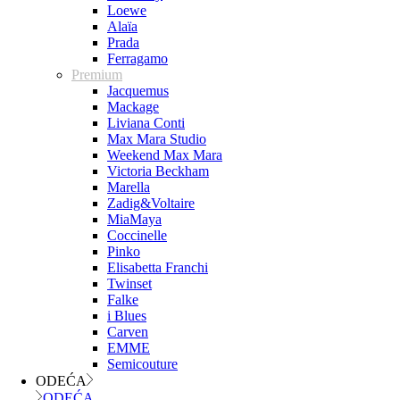
Loewe
Alaïa
Prada
Ferragamo
Premium
Jacquemus
Mackage
Liviana Conti
Max Mara Studio
Weekend Max Mara
Victoria Beckham
Marella
Zadig&Voltaire
MiaMaya
Coccinelle
Pinko
Elisabetta Franchi
Twinset
Falke
i Blues
Carven
EMME
Semicouture
ODEĆA
ODEĆA