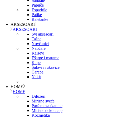
Sandale
Papuče
Espadrile
Patike
Baletanke
AKSESOARI
AKSESOARI
Svi aksesoari
Tašne
Novčanici
Naočare
Kaiševi
Ešarpe i marame
Kape
Šalovi i rukavice
Čarape
Nakit
HOME
HOME
Difuzeri
Mirisne sveće
Parfemi za tkanine
Mirisne dekoracije
Kozmetika