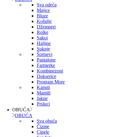
Sva odeća
Majice
Bluze
Košulje
Džemperi
Rolke
Sakoi
Haljine
Suknje
Šortsevi
Pantalone
Farmerke
Kombinezoni
Dukserice
Program More
Kaputi
Mantili
Jakne
Prsluci
OBUĆA
OBUĆA
Sva obuća
Čizme
Cipele