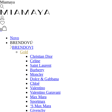
Miamaya
0
Novo
BRENDOVI
BRENDOVI
Gold
Christian Dior
Celine
Saint Laurent
Burberry
Moncler
Dolce & Gabbana
Chloé
Valentino
Valentino Garavani
Max Mara
Sportmax
‘S Max Mara
Givenchy