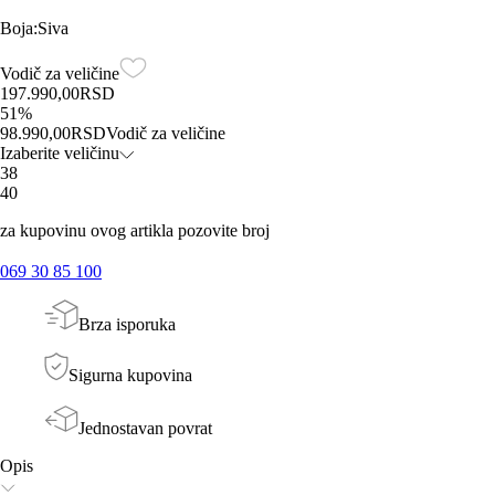
Boja
:
Siva
Vodič za veličine
197.990,00
RSD
51
%
98.990,00
RSD
Vodič za veličine
Izaberite veličinu
38
40
za kupovinu ovog artikla pozovite broj
069 30 85 100
Brza isporuka
Sigurna kupovina
Jednostavan povrat
Opis