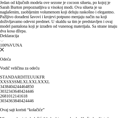
Jedan od ključnih modela ove sezone je cocoon silueta, po kojoj je
Sarah Burton prepoznatljiva u visokoj modi. Ova silueta je sa
naglašenim, zaobljenim volumenom koji deluju raskošno i elegantno.
Pažljivo dorađeni šavovi i krojevi potpuno menjaju način na koji
doživljavamo odevni predmet. U skaldu sa tim je predstavljen i ovaj
model pantalona koji je izrađen od vunenog materijala. Sa strane imaju
dva kosa džepa.
Deklaracija
100%VUNA
Odeća
Vodič veličina za odeću
STANDARD
IT
EU
UK
FR
XXS
XS
S
M
L
XL
XXL
XXXL
34
38
40
42
44
46
48
50
30
32
34
36
40
42
44
46
2
6
8
10
12
14
16
18
30
34
36
38
40
42
44
46
Ovaj sajt koristi “kolačiće”