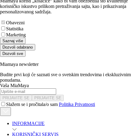
Miamaya koristi „kolačiće“ kako bi vam obezbedila što kvalitetnije
korisničko iskustvo prilikom pretraživanja sajta, kao i prikazivanja
personalizovanog sadržaja.
Obavezni
Statistika
Marketing
Saznaj više
Dozvoli odabrano
Dozvoli sve
Miamaya newsletter
Budite prvi koji će saznati sve o svetskim trendovima i ekskluzivnim
ponudama.
Vaša MiaMaya
PRIJAVITE SE
PRIJAVITE SE
Slažem se i pročitala/o sam
Politika Privatnosti
INFORMACIJE
KORISNIČKI SERVIS