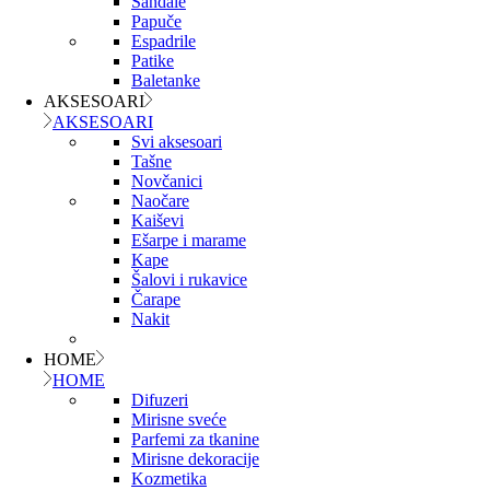
Sandale
Papuče
Espadrile
Patike
Baletanke
AKSESOARI
AKSESOARI
Svi aksesoari
Tašne
Novčanici
Naočare
Kaiševi
Ešarpe i marame
Kape
Šalovi i rukavice
Čarape
Nakit
HOME
HOME
Difuzeri
Mirisne sveće
Parfemi za tkanine
Mirisne dekoracije
Kozmetika