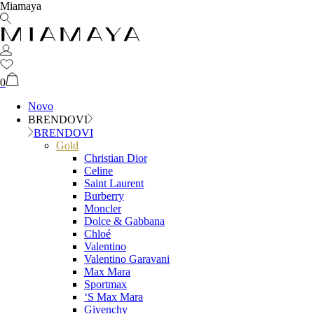
Miamaya
0
Novo
BRENDOVI
BRENDOVI
Gold
Christian Dior
Celine
Saint Laurent
Burberry
Moncler
Dolce & Gabbana
Chloé
Valentino
Valentino Garavani
Max Mara
Sportmax
‘S Max Mara
Givenchy