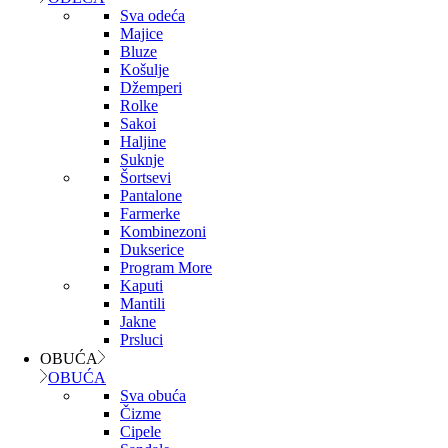
Sva odeća
Majice
Bluze
Košulje
Džemperi
Rolke
Sakoi
Haljine
Suknje
Šortsevi
Pantalone
Farmerke
Kombinezoni
Dukserice
Program More
Kaputi
Mantili
Jakne
Prsluci
OBUĆA
OBUĆA
Sva obuća
Čizme
Cipele