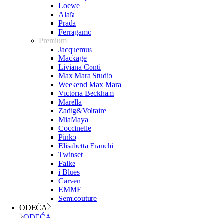
Loewe
Alaïa
Prada
Ferragamo
Premium
Jacquemus
Mackage
Liviana Conti
Max Mara Studio
Weekend Max Mara
Victoria Beckham
Marella
Zadig&Voltaire
MiaMaya
Coccinelle
Pinko
Elisabetta Franchi
Twinset
Falke
i Blues
Carven
EMME
Semicouture
ODEĆA
ODEĆA