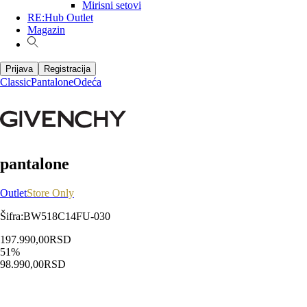
Mirisni setovi
RE:Hub Outlet
Magazin
Prijava
Registracija
Classic
Pantalone
Odeća
pantalone
Outlet
Store Only
Šifra
:
BW518C14FU-030
197.990,00
RSD
51
%
98.990,00
RSD