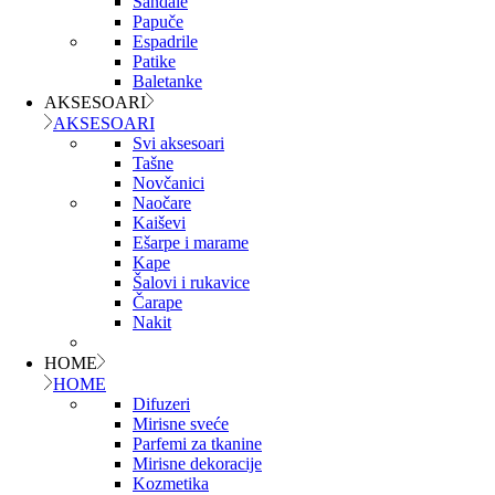
Sandale
Papuče
Espadrile
Patike
Baletanke
AKSESOARI
AKSESOARI
Svi aksesoari
Tašne
Novčanici
Naočare
Kaiševi
Ešarpe i marame
Kape
Šalovi i rukavice
Čarape
Nakit
HOME
HOME
Difuzeri
Mirisne sveće
Parfemi za tkanine
Mirisne dekoracije
Kozmetika