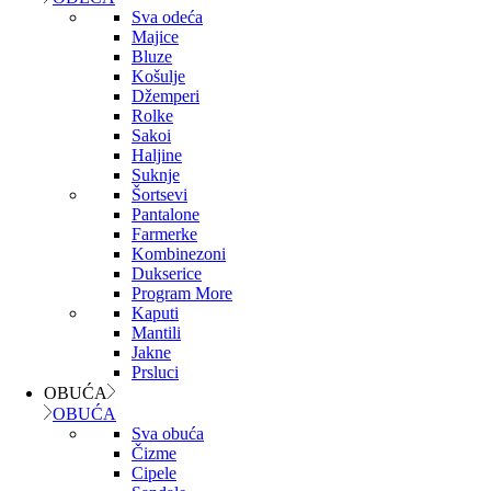
Sva odeća
Majice
Bluze
Košulje
Džemperi
Rolke
Sakoi
Haljine
Suknje
Šortsevi
Pantalone
Farmerke
Kombinezoni
Dukserice
Program More
Kaputi
Mantili
Jakne
Prsluci
OBUĆA
OBUĆA
Sva obuća
Čizme
Cipele