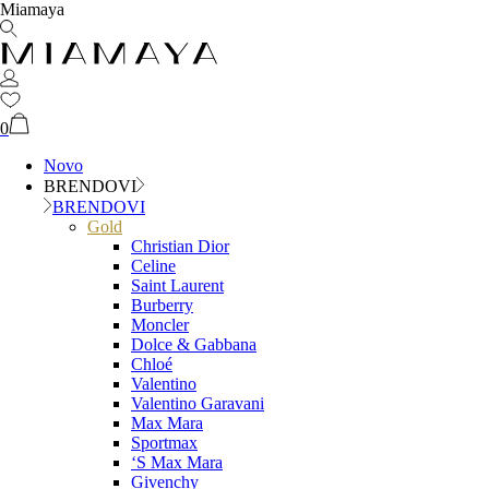
Miamaya
0
Novo
BRENDOVI
BRENDOVI
Gold
Christian Dior
Celine
Saint Laurent
Burberry
Moncler
Dolce & Gabbana
Chloé
Valentino
Valentino Garavani
Max Mara
Sportmax
‘S Max Mara
Givenchy