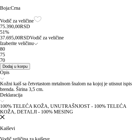
Boja
:
Crna
Vodič za veličine
75.390,00
RSD
51
%
37.695,00
RSD
Vodič za veličine
Izaberite veličinu
80
75
70
Dodaj u korpu
Opis
Kožni kaiš sa četvrtastom mrtalnom šnalom na kojoj je utisnut ispis
brenda. Širina 3,5 cm.
Deklaracija
100% TELEĆA KOŽA, UNUTRAŠNJOST - 100% TELEĆA
KOŽA, DETALJI - 100% MESING
Kaiševi
Vodič veličina za kaiševe