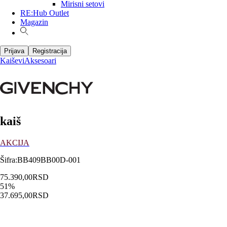
Mirisni setovi
RE:Hub Outlet
Magazin
Prijava
Registracija
Kaiševi
Aksesoari
kaiš
AKCIJA
Šifra
:
BB409BB00D-001
75.390,00
RSD
51
%
37.695,00
RSD