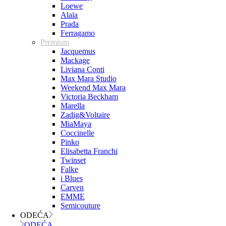
Loewe
Alaïa
Prada
Ferragamo
Premium
Jacquemus
Mackage
Liviana Conti
Max Mara Studio
Weekend Max Mara
Victoria Beckham
Marella
Zadig&Voltaire
MiaMaya
Coccinelle
Pinko
Elisabetta Franchi
Twinset
Falke
i Blues
Carven
EMME
Semicouture
ODEĆA
ODEĆA