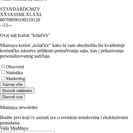
STANDARD
CM
ZV
XXS
XS
S
M
L
XL
XXL
60
70
80
90
100
110
120
-
-
1
3
-
-
-
Ovaj sajt koristi “kolačiće”
Miamaya koristi „kolačiće“ kako bi vam obezbedila što kvalitetnije
korisničko iskustvo prilikom pretraživanja sajta, kao i prikazivanja
personalizovanog sadržaja.
Obavezni
Statistika
Marketing
Saznaj više
Dozvoli odabrano
Dozvoli sve
Miamaya newsletter
Budite prvi koji će saznati sve o svetskim trendovima i ekskluzivnim
ponudama.
Vaša MiaMaya