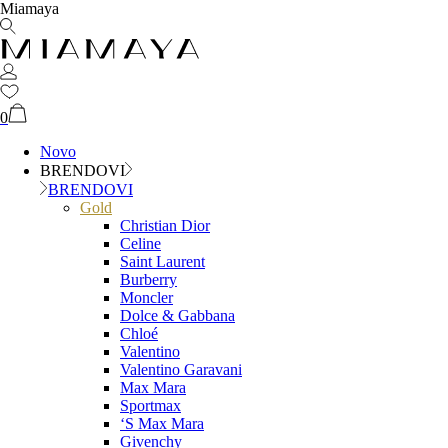
Miamaya
0
Novo
BRENDOVI
BRENDOVI
Gold
Christian Dior
Celine
Saint Laurent
Burberry
Moncler
Dolce & Gabbana
Chloé
Valentino
Valentino Garavani
Max Mara
Sportmax
‘S Max Mara
Givenchy