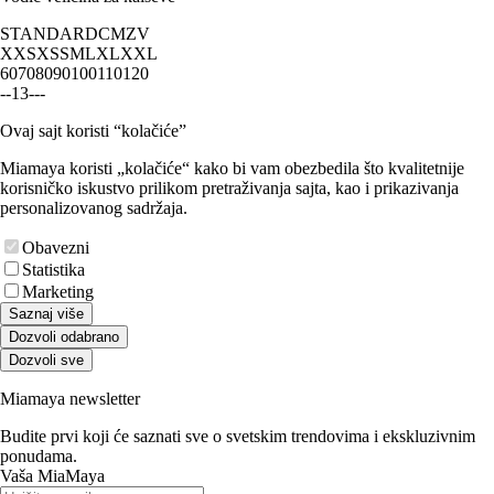
STANDARD
CM
ZV
XXS
XS
S
M
L
XL
XXL
60
70
80
90
100
110
120
-
-
1
3
-
-
-
Ovaj sajt koristi “kolačiće”
Miamaya koristi „kolačiće“ kako bi vam obezbedila što kvalitetnije
korisničko iskustvo prilikom pretraživanja sajta, kao i prikazivanja
personalizovanog sadržaja.
Obavezni
Statistika
Marketing
Saznaj više
Dozvoli odabrano
Dozvoli sve
Miamaya newsletter
Budite prvi koji će saznati sve o svetskim trendovima i ekskluzivnim
ponudama.
Vaša MiaMaya