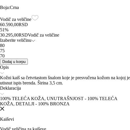
Boja
:
Crna
Vodič za veličine
60.590,00
RSD
51
%
30.295,00
RSD
Vodič za veličine
Izaberite veličinu
80
75
70
Dodaj u korpu
Opis
Kožni kaiš sa četvrtastom šnalom koje je presvučena kožom na kojoj je
utisnut ispis brenda. Širina 3,5 cm.
Deklaracija
100% TELEĆA KOŽA, UNUTRAŠNJOST - 100% TELEĆA
KOŽA, DETALJI - 100% BRONZA
Kaiševi
Vodič veličina za kaiševe