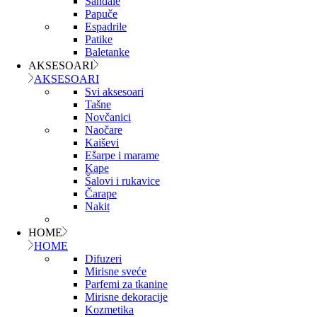
Sandale
Papuče
Espadrile
Patike
Baletanke
AKSESOARI
AKSESOARI
Svi aksesoari
Tašne
Novčanici
Naočare
Kaiševi
Ešarpe i marame
Kape
Šalovi i rukavice
Čarape
Nakit
HOME
HOME
Difuzeri
Mirisne sveće
Parfemi za tkanine
Mirisne dekoracije
Kozmetika