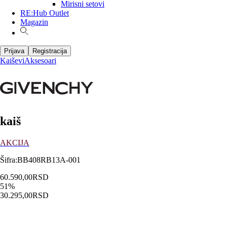
Mirisni setovi
RE:Hub Outlet
Magazin
Prijava
Registracija
Kaiševi
Aksesoari
kaiš
AKCIJA
Šifra
:
BB408RB13A-001
60.590,00
RSD
51
%
30.295,00
RSD