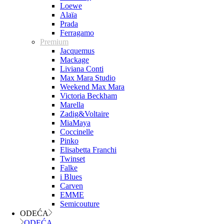
Loewe
Alaïa
Prada
Ferragamo
Premium
Jacquemus
Mackage
Liviana Conti
Max Mara Studio
Weekend Max Mara
Victoria Beckham
Marella
Zadig&Voltaire
MiaMaya
Coccinelle
Pinko
Elisabetta Franchi
Twinset
Falke
i Blues
Carven
EMME
Semicouture
ODEĆA
ODEĆA