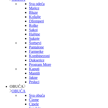
Sva odeća
Majice
Bluze
Košulje
Džemperi
Rolke
Sakoi
Haljine
Suknje
Šortsevi
Pantalone
Farmerke
Kombinezoni
Dukserice
Program More
Kaputi
Mantili
Jakne
Prsluci
OBUĆA
OBUĆA
Sva obuća
Čizme
Cipele