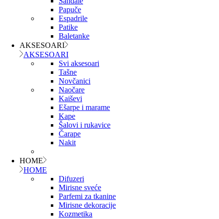
Sandale
Papuče
Espadrile
Patike
Baletanke
AKSESOARI
AKSESOARI
Svi aksesoari
Tašne
Novčanici
Naočare
Kaiševi
Ešarpe i marame
Kape
Šalovi i rukavice
Čarape
Nakit
HOME
HOME
Difuzeri
Mirisne sveće
Parfemi za tkanine
Mirisne dekoracije
Kozmetika