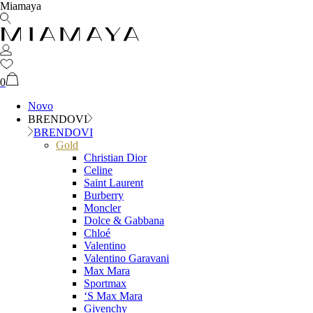
Miamaya
0
Novo
BRENDOVI
BRENDOVI
Gold
Christian Dior
Celine
Saint Laurent
Burberry
Moncler
Dolce & Gabbana
Chloé
Valentino
Valentino Garavani
Max Mara
Sportmax
‘S Max Mara
Givenchy