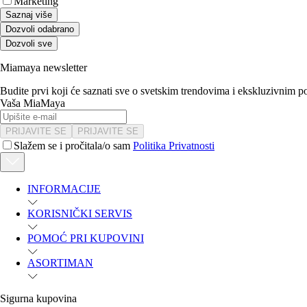
Marketing
Saznaj više
Dozvoli odabrano
Dozvoli sve
Miamaya newsletter
Budite prvi koji će saznati sve o svetskim trendovima i ekskluzivnim 
Vaša MiaMaya
PRIJAVITE SE
PRIJAVITE SE
Slažem se i pročitala/o sam
Politika Privatnosti
INFORMACIJE
KORISNIČKI SERVIS
POMOĆ PRI KUPOVINI
ASORTIMAN
Sigurna kupovina