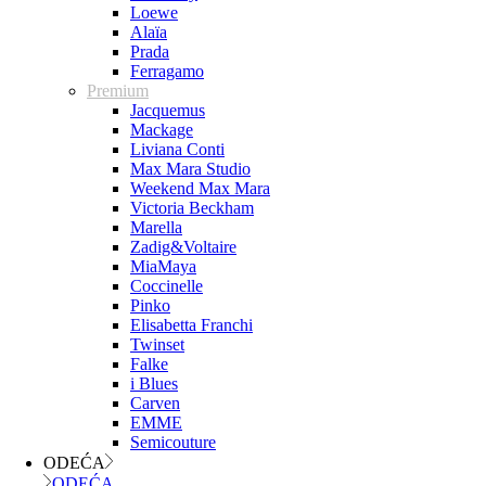
Loewe
Alaïa
Prada
Ferragamo
Premium
Jacquemus
Mackage
Liviana Conti
Max Mara Studio
Weekend Max Mara
Victoria Beckham
Marella
Zadig&Voltaire
MiaMaya
Coccinelle
Pinko
Elisabetta Franchi
Twinset
Falke
i Blues
Carven
EMME
Semicouture
ODEĆA
ODEĆA