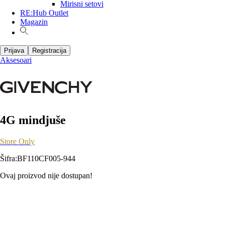
Mirisni setovi
RE:Hub Outlet
Magazin
Prijava
Registracija
Aksesoari
4G mindjuše
Store Only
Šifra
:
BF110CF005-944
Ovaj proizvod nije dostupan!