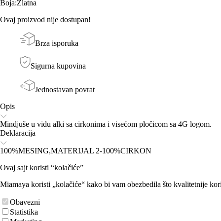
Boja
:
Zlatna
Ovaj proizvod nije dostupan!
Brza isporuka
Sigurna kupovina
Jednostavan povrat
Opis
Mindjuše u vidu alki sa cirkonima i visećom pločicom sa 4G logom.
Deklaracija
100%MESING,MATERIJAL 2-100%CIRKON
Ovaj sajt koristi “kolačiće”
Miamaya koristi „kolačiće“ kako bi vam obezbedila što kvalitetnije kori
Obavezni
Statistika