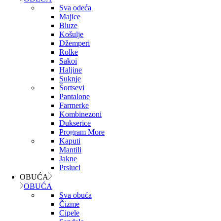
Sva odeća
Majice
Bluze
Košulje
Džemperi
Rolke
Sakoi
Haljine
Suknje
Šortsevi
Pantalone
Farmerke
Kombinezoni
Dukserice
Program More
Kaputi
Mantili
Jakne
Prsluci
OBUĆA
OBUĆA
Sva obuća
Čizme
Cipele