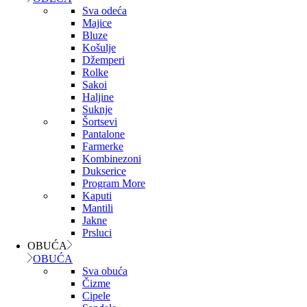
Sva odeća
Majice
Bluze
Košulje
Džemperi
Rolke
Sakoi
Haljine
Suknje
Šortsevi
Pantalone
Farmerke
Kombinezoni
Dukserice
Program More
Kaputi
Mantili
Jakne
Prsluci
OBUĆA
OBUĆA
Sva obuća
Čizme
Cipele