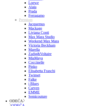
Loewe
Alaïa
Prada
Ferragamo
Premium
Jacquemus
Mackage
Liviana Conti
Max Mara Studio
Weekend Max Mara
Victoria Beckham
Marella
Zadig&Voltaire
MiaMaya
Coccinelle
Pinko
Elisabetta Franchi
Twinset
Falke
i Blues
Carven
EMME
Semicouture
ODEĆA
ODEĆA