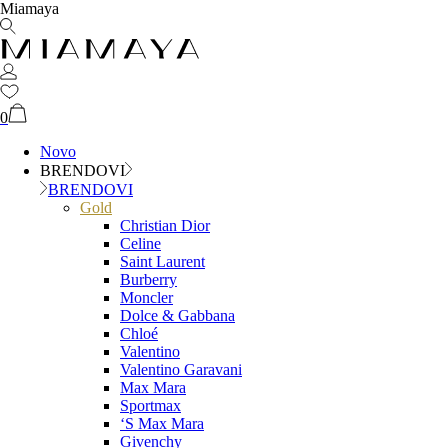
Miamaya
0
Novo
BRENDOVI
BRENDOVI
Gold
Christian Dior
Celine
Saint Laurent
Burberry
Moncler
Dolce & Gabbana
Chloé
Valentino
Valentino Garavani
Max Mara
Sportmax
‘S Max Mara
Givenchy