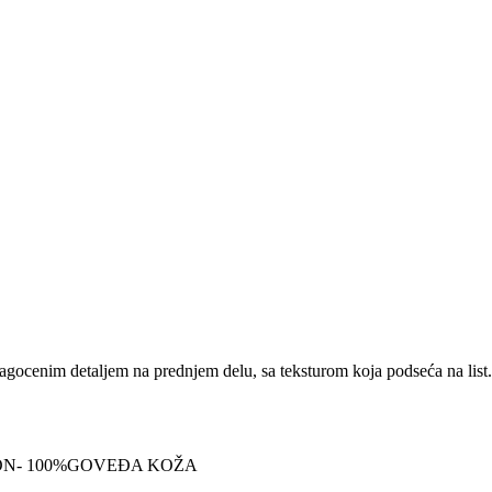
ragocenim detaljem na prednjem delu, sa teksturom koja podseća na list
ĐON- 100%GOVEĐA KOŽA