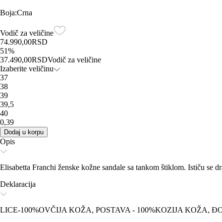
Boja
:
Crna
Vodič za veličine
74.990,00
RSD
51
%
37.490,00
RSD
Vodič za veličine
Izaberite veličinu
37
38
39
39,5
40
0,39
Dodaj u korpu
Opis
Elisabetta Franchi ženske kožne sandale sa tankom štiklom. Ističu se d
Deklaracija
LICE-100%OVČIJA KOŽA, POSTAVA - 100%KOZIJA KOŽA, 