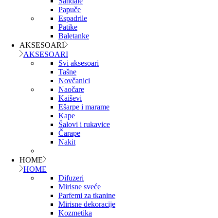
Sandale
Papuče
Espadrile
Patike
Baletanke
AKSESOARI
AKSESOARI
Svi aksesoari
Tašne
Novčanici
Naočare
Kaiševi
Ešarpe i marame
Kape
Šalovi i rukavice
Čarape
Nakit
HOME
HOME
Difuzeri
Mirisne sveće
Parfemi za tkanine
Mirisne dekoracije
Kozmetika