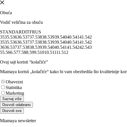
Obuća
Vodič veličina za obuću
STANDARD
IT
FR
US
35
35.5
36
36.5
37
37.5
38
38.5
39
39.5
40
40.5
41
41.5
42
35
35.5
36
36.5
37
37.5
38
38.5
39
39.5
40
40.5
41
41.5
42
36
36.5
37
37.5
38
38.5
39
39.5
40
40.5
41
41.5
42
42.5
43
5
5.5
6
6.5
7
7.5
8
8.5
9
9.5
10
10.5
11
11.5
12
Ovaj sajt koristi “kolačiće”
Miamaya koristi „kolačiće“ kako bi vam obezbedila što kvalitetnije kori
Obavezni
Statistika
Marketing
Saznaj više
Dozvoli odabrano
Dozvoli sve
Miamaya newsletter