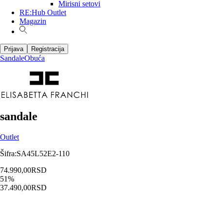
Mirisni setovi
RE:Hub Outlet
Magazin
Prijava
Registracija
Sandale
Obuća
sandale
Outlet
Šifra
:
SA45L52E2-110
74.990,00
RSD
51
%
37.490,00
RSD