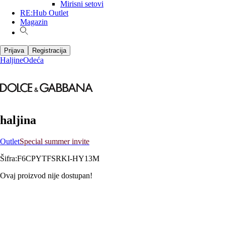
Mirisni setovi
RE:Hub Outlet
Magazin
Prijava
Registracija
Haljine
Odeća
haljina
Outlet
Special summer invite
Šifra
:
F6CPYTFSRKI-HY13M
Ovaj proizvod nije dostupan!