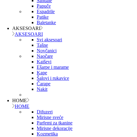
Sandale
Papuče
Espadrile
Patike
Baletanke
AKSESOARI
AKSESOARI
Svi aksesoari
Tašne
Novčanici
Naočare
Kaiševi
Ešarpe i marame
Kape
Šalovi i rukavice
Čarape
Nakit
HOME
HOME
Difuzeri
Mirisne sveće
Parfemi za tkanine
Mirisne dekoracije
Kozmetika