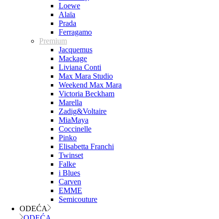
Loewe
Alaïa
Prada
Ferragamo
Premium
Jacquemus
Mackage
Liviana Conti
Max Mara Studio
Weekend Max Mara
Victoria Beckham
Marella
Zadig&Voltaire
MiaMaya
Coccinelle
Pinko
Elisabetta Franchi
Twinset
Falke
i Blues
Carven
EMME
Semicouture
ODEĆA
ODEĆA