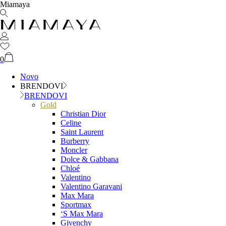
Miamaya
0
Novo
BRENDOVI
BRENDOVI
Gold
Christian Dior
Celine
Saint Laurent
Burberry
Moncler
Dolce & Gabbana
Chloé
Valentino
Valentino Garavani
Max Mara
Sportmax
‘S Max Mara
Givenchy