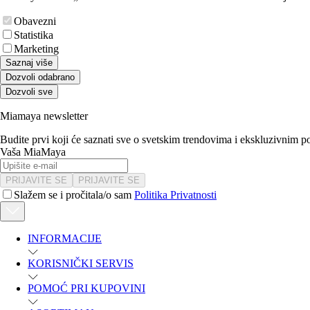
Obavezni
Statistika
Marketing
Saznaj više
Dozvoli odabrano
Dozvoli sve
Miamaya newsletter
Budite prvi koji će saznati sve o svetskim trendovima i ekskluzivnim 
Vaša MiaMaya
PRIJAVITE SE
PRIJAVITE SE
Slažem se i pročitala/o sam
Politika Privatnosti
INFORMACIJE
KORISNIČKI SERVIS
POMOĆ PRI KUPOVINI