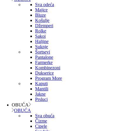
Sva odeća
Majice
Bluze
Košulje
Džemperi
Rolke
Sakoi
Haljine
Suknje
Šortsevi
Pantalone
Farmerke
Kombinezoni
Dukserice
Program More
Kaputi
Mantili
Jakne
Prsluci
OBUĆA
OBUĆA
Sva obuća
Čizme
Cipele