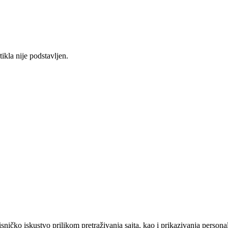
ikla nije podstavljen.
sničko iskustvo prilikom pretraživanja sajta, kao i prikazivanja persona