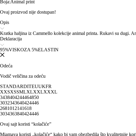
Boja
:
Animal print
Ovaj proizvod nije dostupan!
Opis
Kratka haljina iz Cammello kolekcije animal printa. Rukavi su dugi. Art
Deklaracija
95%VISKOZA 5%ELASTIN
Odeća
Vodič veličina za odeću
STANDARD
IT
EU
UK
FR
XXS
XS
S
M
L
XL
XXL
XXXL
34
38
40
42
44
46
48
50
30
32
34
36
40
42
44
46
2
6
8
10
12
14
16
18
30
34
36
38
40
42
44
46
Ovaj sajt koristi “kolačiće”
Miamaya koristi „kolačiće“ kako bi vam obezbedila što kvalitetnije kori